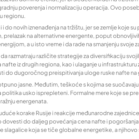
radnju poverenja i normalizaciju operacija. Ovo posebn
u regionu.
 do novih iznenađenja na tržištu, jer se zemlje koje su
 prelazak na alternativne energente, poput obnovljivi
ergijom, a u isto vreme i da rade na smanjenju svoje z
 razmatraju različite strategije za diversifikaciju svoj
afte iz drugih regiona, kao i ulaganje u infrastrukturu 
ti do dugoročnog preispitivanja uloge ruske nafte na 
otpuno jasne. Međutim, teškoće s kojima se suočavaju 
politika usko isprepleteni. Formalne mere koje se pre
tražnju energenata.
 buduće korake Rusije i reakcije međunarodne zajednice
lo dovesti do daljeg povećanja cena nafte i pogoršanj
e slagalice koja se tiče globalne energetike, a njiho