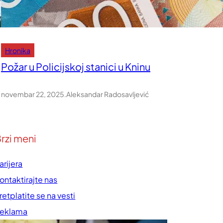
Hronika
Požar u Policijskoj stanici u Kninu
novembar 22, 2025
.
Aleksandar Radosavljević
rzi meni
arijera
ontaktirajte nas
retplatite se na vesti
eklama