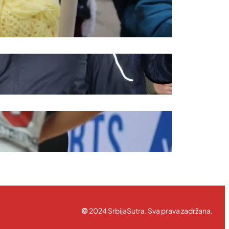
rednička politika
ravila korišćenja
©
2024 SrbijaSutra. Sva prava zadržana.