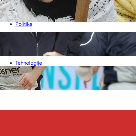
U
Kultura
P
Medicina
Politika
Sport
Srbija
Svet
Tehnologije