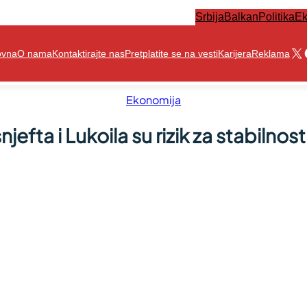
Srbija
Balkan
Politika
Ek
X
ovna
O nama
Kontaktirajte nas
Pretplatite se na vesti
Karijera
Reklama
Ekonomija
jefta i Lukoila su rizik za stabilnos