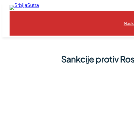
Skoči
na
sadržaj
Nasl
Sankcije protiv Rosn