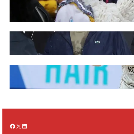
Saveti za Zdrav Božićni Post 2025
novembar 28, 2025
Doček legende Željka Obradovića
novembar 27, 2025
Ognjen Jaramaz u Cedevita Olimpiji, dok
Partizan doživljava promene
novembar 27, 2025
Facebook
X
LinkedIn