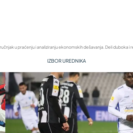
čnjak u praćenju i analiziranju ekonomskih dešavanja. Deli duboka i 
IZBOR UREDNIKA