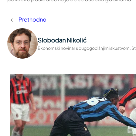
←
Prethodno
Slobodan Nikolić
Ekonomski novinar s dugogodišnjim iskustvom. Stru