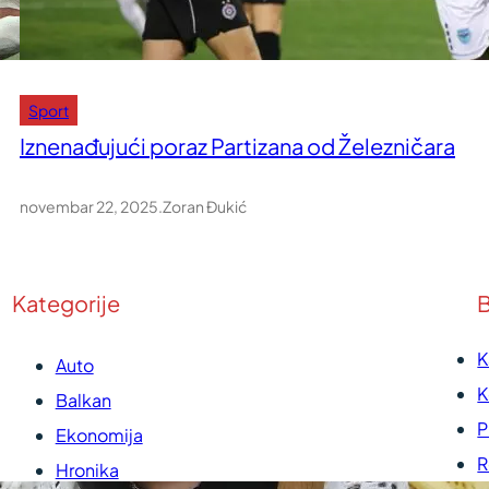
Sport
Iznenađujući poraz Partizana od Železničara
novembar 22, 2025
.
Zoran Đukić
Kategorije
B
K
Auto
K
Balkan
P
Ekonomija
R
Hronika