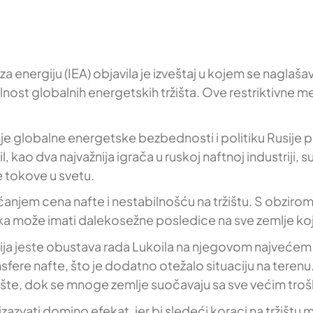
ergiju (IEA) objavila je izveštaj u kojem se naglašava
abilnost globalnih energetskih tržišta. Ove restriktivne
e globalne energetske bezbednosti i politiku Rusije p
l, kao dva najvažnija igrača u ruskoj naftnoj industriji,
e tokove u svetu.
ećanjem cena nafte i nestabilnošću na tržištu. S obzirom
a može imati dalekosežne posledice na sve zemlje koje
kcija jeste obustava rada Lukoila na njegovom najvećem
nsfere nafte, što je dodatno otežalo situaciju na terenu
ište, dok se mnoge zemlje suočavaju sa sve većim troš
izazvati domino efekat, jer bi sledeći koraci na tržišt