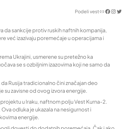
Link
Facebook
Instagram
Twitter
Podeli vest
 da sankcije protiv ruskih naftnih kompanija,
 mere već izazivaju poremećaje u operacijama i
rema Ukrajini, usmerene su pretežno ka
 suočava se s ozbiljnim izazovima koji ne samo da
 da Rusija tradicionalno čini značajan deo
 su zavisne od ovog izvora energije.
 projektu u Iraku, naftnom polju Vest Kurna-2.
. Ova odluka je ukazala na nesigurnost i
kovima energije.
u mogli dovesti do dodatnih poremećaja. Čak i ako