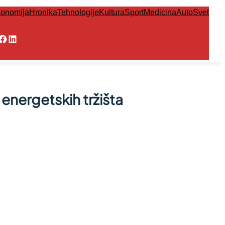
onomija
Hronika
Tehnologije
Kultura
Sport
Medicina
Auto
Svet
Facebook
LinkedIn
t energetskih tržišta