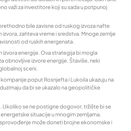
o važi za investitore koji su sada u potpunoj
 prethodno bile zavisne od ruskog izvoza nafte
h izvora, zahteva vreme i sredstva. Mnoge zemlje
avisnosti od ruskih energenata.
ih izvora energije. Ova strategija bi mogla
za obnovljive izvore energije. Štaviše, neki
globalnoj sceni.
kompanije poput Rosnjefta i Lukoila ukazuju na
duzimaju da bi se ukazalo na geopolitičke
. Ukoliko se ne postigne dogovor, tržište bi se
a energetske situacije u mnogim zemljama.
vo sprovođenje može doneti brojne ekonomske i