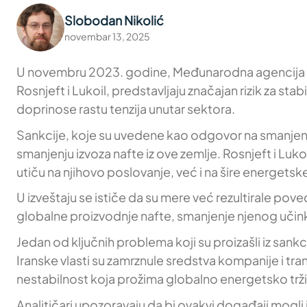
Slobodan Nikolić
novembar 13, 2025
U novembru 2023. godine, Međunarodna agencija za en
Rosnjeft i Lukoil, predstavljaju značajan rizik za st
doprinose rastu tenzija unutar sektora.
Sankcije, koje su uvedene kao odgovor na smanjenj
smanjenju izvoza nafte iz ove zemlje. Rosnjeft i Lukoi
utiču na njihovo poslovanje, već i na šire energetsk
U izveštaju se ističe da su mere već rezultirale pov
globalne proizvodnje nafte, smanjenje njenog učink
Jedan od ključnih problema koji su proizašli iz san
Iranske vlasti su zamrznule sredstva kompanije i tra
nestabilnost koja prožima globalno energetsko trž
Analitičari upozoravaju da bi ovakvi događaji mogli 