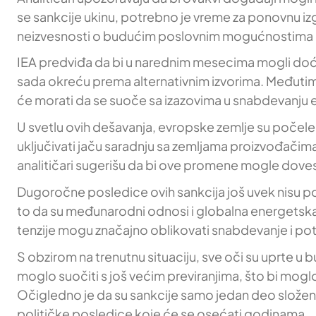
se sankcije ukinu, potrebno je vreme za ponovnu izg
neizvesnosti o budućim poslovnim mogućnostima 
IEA predviđa da bi u narednim mesecima mogli doći i
sada okreću prema alternativnim izvorima. Međutim,
će morati da se suoče sa izazovima u snabdevanju en
U svetlu ovih dešavanja, evropske zemlje su počele da
uključivati jaču saradnju sa zemljama proizvođačima n
analitičari sugerišu da bi ove promene mogle doves
Dugoročne posledice ovih sankcija još uvek nisu p
to da su međunarodni odnosi i globalna energetska 
tenzije mogu značajno oblikovati snabdevanje i po
S obzirom na trenutnu situaciju, sve oči su uprte u
moglo suočiti s još većim previranjima, što bi mog
Očigledno je da su sankcije samo jedan deo složen
političke posledice koje će se osećati godinama.