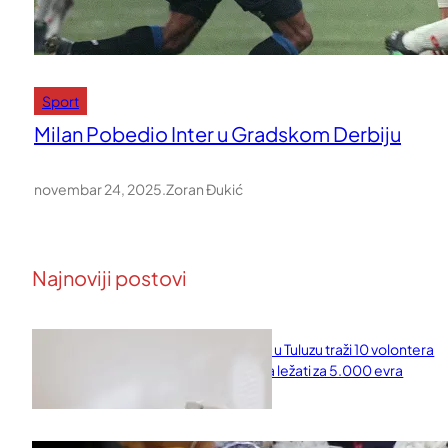
Sport
Milan Pobedio Inter u Gradskom Derbiju
novembar 24, 2025
.
Zoran Đukić
Najnoviji postovi
Naučni institut u Tuluzu traži 10 volontera
koji će 10 dana ležati za 5.000 evra
februar 11, 2026