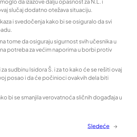
 moglo da izazove dalju opasnost za N.L. i
vaj slučaj dodatno otežava situaciju.
dokaza i svedočenja kako bi se osiguralo da svi
padu.
na tome da osiguraju sigurnost svih učesnika u
arna potreba za većim naporima u borbi protiv
sudbinu Isidora Š. i za to kako će se rešiti ovaj
svoj posao i da će počinioci ovakvih dela biti
ko bi se smanjila verovatnoća sličnih događaja u
Sledeće
→