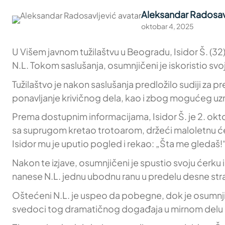
Aleksandar Radosav
oktobar 4, 2025
U Višem javnom tužilaštvu u Beogradu, Isidor Š. (32
N.L. Tokom saslušanja, osumnjičeni je iskoristio svoj
Tužilaštvo je nakon saslušanja predložilo sudiji za
ponavljanje krivičnog dela, kao i zbog mogućeg uzn
Prema dostupnim informacijama, Isidor Š. je 2. okt
sa suprugom kretao trotoarom, držeći maloletnu će
Isidor mu je uputio pogled i rekao: „Šta me gledaš!“
Nakon te izjave, osumnjičeni je spustio svoju ćerku 
nanese N.L. jednu ubodnu ranu u predelu desne str
Oštećeni N.L. je uspeo da pobegne, dok je osumnjičeni
svedoci tog dramatičnog događaja u mirnom delu