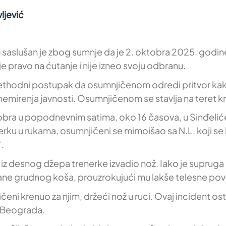
ljević
) saslušan je zbog sumnje da je 2. oktobra 2025. godine
e pravo na ćutanje i nije izneo svoju odbranu.
 prethodni postupak da osumnjičenom odredi pritvor kak
emirenja javnosti. Osumnjičenom se stavlja na teret kr
obra u popodnevnim satima, oko 16 časova, u Sinđelić
rku u rukama, osumnjičeni se mimoišao sa N.L. koji se
.
i iz desnog džepa trenerke izvadio nož. Iako je supruga
ane grudnog koša, prouzrokujući mu lakše telesne po
 krenuo za njim, držeći nož u ruci. Ovaj incident ostavi
 Beograda.