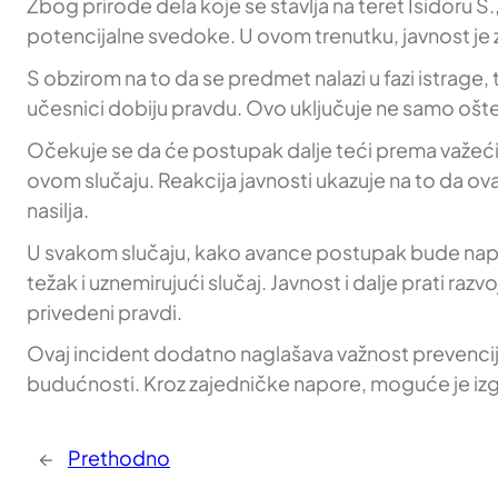
Zbog prirode dela koje se stavlja na teret Isidoru Š
potencijalne svedoke. U ovom trenutku, javnost je z
S obzirom na to da se predmet nalazi u fazi istrage, 
učesnici dobiju pravdu. Ovo uključuje ne samo ošt
Očekuje se da će postupak dalje teći prema važećim
ovom slučaju. Reakcija javnosti ukazuje na to da ov
nasilja.
U svakom slučaju, kako avance postupak bude napredo
težak i uznemirujući slučaj. Javnost i dalje prati raz
privedeni pravdi.
Ovaj incident dodatno naglašava važnost prevencije
budućnosti. Kroz zajedničke napore, moguće je izg
←
Prethodno