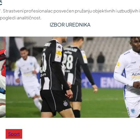
ć
a“. Strastveni profesionalac posvećen pružanju objektivnih i uzbudljivih
pogled i analitičnost.
IZBOR UREDNIKA
Sport