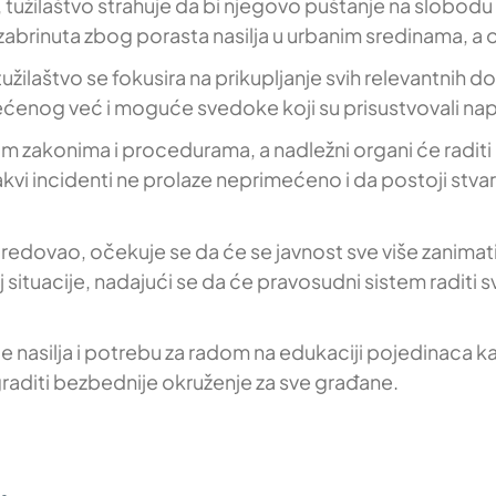
., tužilaštvo strahuje da bi njegovo puštanje na slobodu
abrinuta zbog porasta nasilja u urbanim sredinama, a o
tužilaštvo se fokusira na prikupljanje svih relevantnih 
ećenog već i moguće svedoke koji su prisustvovali na
 zakonima i procedurama, a nadležni organi će raditi 
akvi incidenti ne prolaze neprimećeno i da postoji stv
vao, očekuje se da će se javnost sve više zanimati za 
voj situacije, nadajući se da će pravosudni sistem raditi 
 nasilja i potrebu za radom na edukaciji pojedinaca ka
raditi bezbednije okruženje za sve građane.