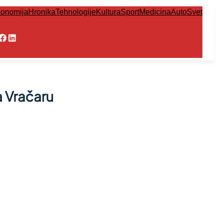
onomija
Hronika
Tehnologije
Kultura
Sport
Medicina
Auto
Svet
Facebook
LinkedIn
a Vračaru