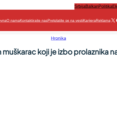
Srbija
Balkan
Politika
Ek
X
ovna
O nama
Kontaktirajte nas
Pretplatite se na vesti
Karijera
Reklama
Hronika
 muškarac koji je izbo prolaznika n