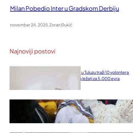
Milan Pobedio Inter u Gradskom Derbiju
novembar 24, 2025
.
Zoran Đukić
Najnoviji postovi
Naučni institut u Tuluzu traži 10 volontera
koji će 10 dana ležati za 5.000 evra
februar 11, 2026
Saveti za Zdrav Božićni Post 2025
novembar 28, 2025