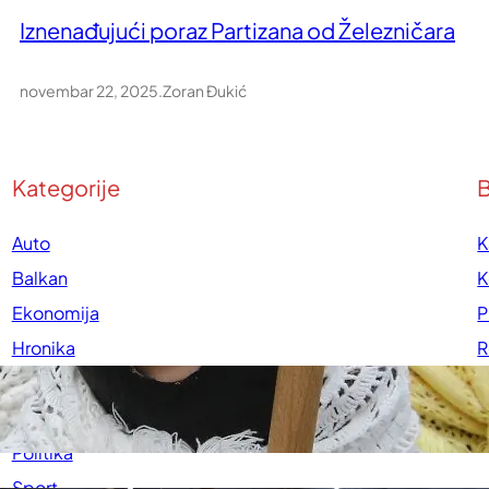
Iznenađujući poraz Partizana od Železničara
novembar 22, 2025
.
Zoran Đukić
Kategorije
B
Auto
K
Balkan
K
Ekonomija
P
Hronika
R
Kultura
U
Medicina
P
Politika
Sport