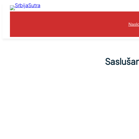
Skoči
na
sadržaj
Nasl
Saslušan