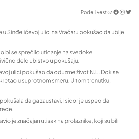
Link
Facebook
Instagram
Twitter
Podeli vest
 u Sinđelićevoj ulici na Vračaru pokušao da ubije
o bi se sprečilo uticanje na svedoke i
ivično delo ubistvo u pokušaju.
evoj ulici pokušao da oduzme život N.L. Dok se
 kretao u suprotnom smeru. U tom trenutku,
 pokušala da ga zaustavi, Isidor je uspeo da
vrede.
o je značajan utisak na prolaznike, koji su bili