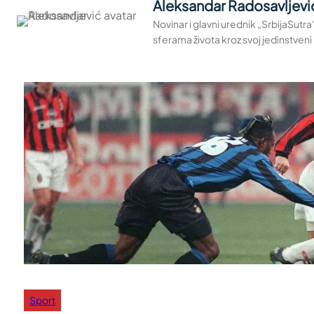
Aleksandar Radosavljevi
Novinar i glavni urednik „SrbijaSutr
sferama života kroz svoj jedinstveni 
Sport