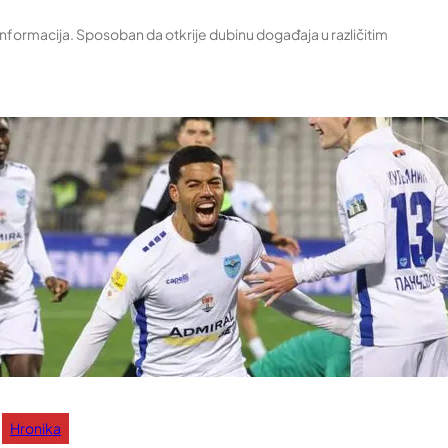
 informacija. Sposoban da otkrije dubinu događaja u različitim
Hronika