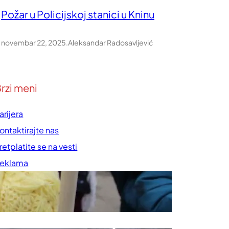
Požar u Policijskoj stanici u Kninu
novembar 22, 2025
.
Aleksandar Radosavljević
rzi meni
arijera
ontaktirajte nas
retplatite se na vesti
eklama
rednička politika
ravila korišćenja