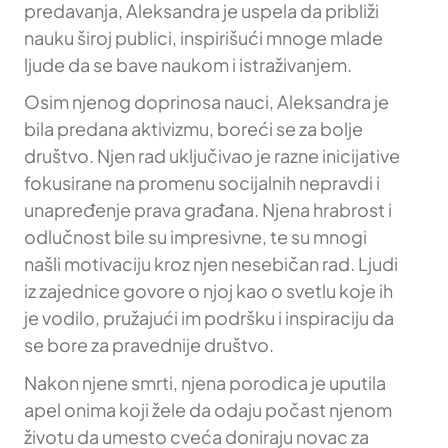
predavanja, Aleksandra je uspela da približi
nauku široj publici, inspirišući mnoge mlade
ljude da se bave naukom i istraživanjem.
Osim njenog doprinosa nauci, Aleksandra je
bila predana aktivizmu, boreći se za bolje
društvo. Njen rad uključivao je razne inicijative
fokusirane na promenu socijalnih nepravdi i
unapređenje prava građana. Njena hrabrost i
odlučnost bile su impresivne, te su mnogi
našli motivaciju kroz njen nesebičan rad. Ljudi
iz zajednice govore o njoj kao o svetlu koje ih
je vodilo, pružajući im podršku i inspiraciju da
se bore za pravednije društvo.
Nakon njene smrti, njena porodica je uputila
apel onima koji žele da odaju počast njenom
životu da umesto cveća doniraju novac za