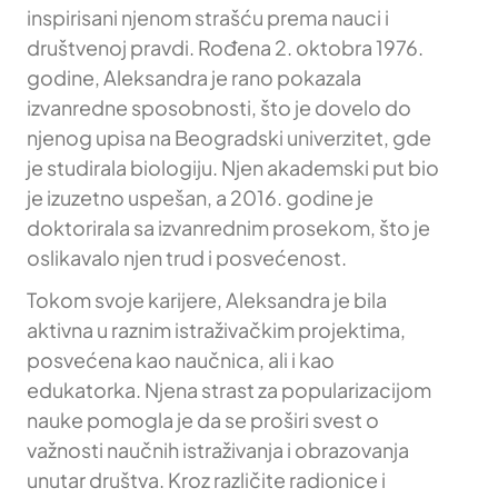
inspirisani njenom strašću prema nauci i
društvenoj pravdi. Rođena 2. oktobra 1976.
godine, Aleksandra je rano pokazala
izvanredne sposobnosti, što je dovelo do
njenog upisa na Beogradski univerzitet, gde
je studirala biologiju. Njen akademski put bio
je izuzetno uspešan, a 2016. godine je
doktorirala sa izvanrednim prosekom, što je
oslikavalo njen trud i posvećenost.
Tokom svoje karijere, Aleksandra je bila
aktivna u raznim istraživačkim projektima,
posvećena kao naučnica, ali i kao
edukatorka. Njena strast za popularizacijom
nauke pomogla je da se proširi svest o
važnosti naučnih istraživanja i obrazovanja
unutar društva. Kroz različite radionice i