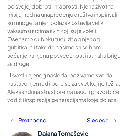
po svojoj dobroti i hrabrosti. Njena životna
misija i rad na unapređenju društva inspirisali
su mnoge, a njen odlazak ostavlja veliki
vakuum u srcima svih koji su je voleli.
Osećamo duboku tugu zbog njenog
gubitka, ali takođe nosimo sa sobom
sećanje na njenu posvećenost i istinsku brigu
za druge.
U svetlu njenog nasleđa, pozivamo sve da
nastave njen rad i bore se za svet koji je težila.
Aleksandrina strast prema nauci i pravdi biće
vodič i inspiracija generacijama koje dolaze.
←
Prethodno
Sledeće
→
Dajana Tomašević