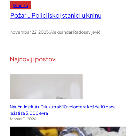
Hronika
Požar u Policijskoj stanici u Kninu
novembar 22, 2025
.
Aleksandar Radosavljević
Najnoviji postovi
Naučni institut u Tuluzu traži 10 volontera koji će 10 dana
ležati za 5.000 evra
februar 11, 2026