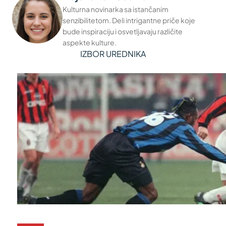
Kulturna novinarka sa istančanim
senzibilitetom. Deli intrigantne priče koje
bude inspiraciju i osvetljavaju različite
aspekte kulture.
IZBOR UREDNIKA