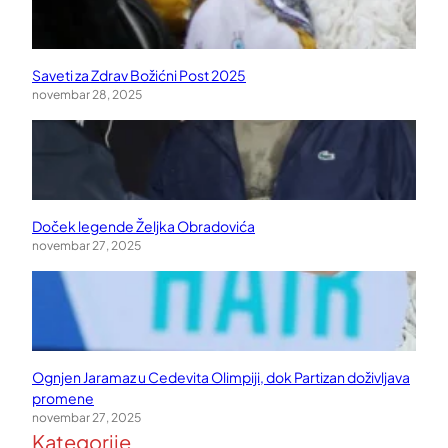
Saveti za Zdrav Božićni Post 2025
novembar 28, 2025
Doček legende Željka Obradovića
novembar 27, 2025
Ognjen Jaramaz u Cedevita Olimpiji, dok Partizan doživljava
promene
novembar 27, 2025
Kategorije