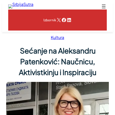
Skoči
na
sadržaj
X
Facebook
LinkedIn
Izbornik
Kultura
Sećanje na Aleksandru
Patenković: Naučnicu,
Aktivistkinju i Inspiraciju