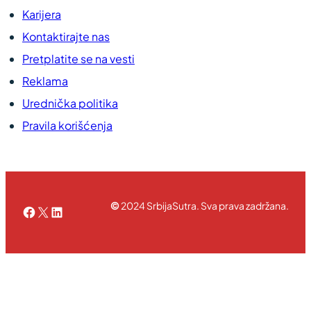
Karijera
Kontaktirajte nas
Pretplatite se na vesti
Reklama
Urednička politika
Pravila korišćenja
©
2024 SrbijaSutra. Sva prava zadržana.
Facebook
X
LinkedIn