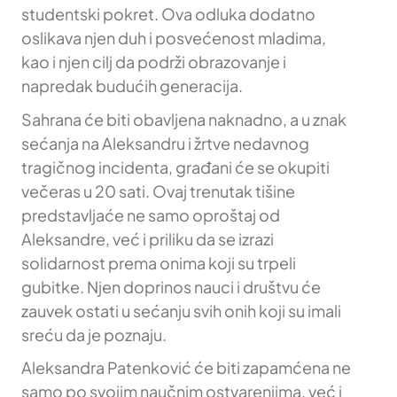
studentski pokret. Ova odluka dodatno
oslikava njen duh i posvećenost mladima,
kao i njen cilj da podrži obrazovanje i
napredak budućih generacija.
Sahrana će biti obavljena naknadno, a u znak
sećanja na Aleksandru i žrtve nedavnog
tragičnog incidenta, građani će se okupiti
večeras u 20 sati. Ovaj trenutak tišine
predstavljaće ne samo oproštaj od
Aleksandre, već i priliku da se izrazi
solidarnost prema onima koji su trpeli
gubitke. Njen doprinos nauci i društvu će
zauvek ostati u sećanju svih onih koji su imali
sreću da je poznaju.
Aleksandra Patenković će biti zapamćena ne
samo po svojim naučnim ostvarenjima, već i