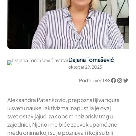
Dajana Tomašević
oktobar 29, 2025
Link
Facebook
Instagram
Twitter
Podeli vest
Aleksandra Patenković, prepoznatljiva figura
u svetu nauke i aktivizma, napustila je ovaj
svet ostavljajući za sobom neizbrisiv trag u
zajednici. Njeno ime biće zauvek upamćeno
među onima koji su je poznavali i koji su bili