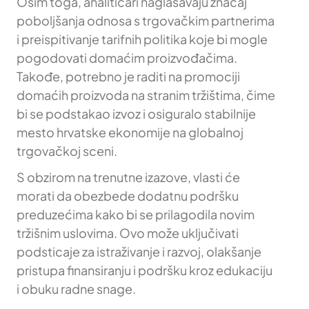
Osim toga, analitičari naglašavaju značaj
poboljšanja odnosa s trgovačkim partnerima
i preispitivanje tarifnih politika koje bi mogle
pogodovati domaćim proizvođačima.
Takođe, potrebno je raditi na promociji
domaćih proizvoda na stranim tržištima, čime
bi se podstakao izvoz i osiguralo stabilnije
mesto hrvatske ekonomije na globalnoj
trgovačkoj sceni.
S obzirom na trenutne izazove, vlasti će
morati da obezbede dodatnu podršku
preduzećima kako bi se prilagodila novim
tržišnim uslovima. Ovo može uključivati
podsticaje za istraživanje i razvoj, olakšanje
pristupa finansiranju i podršku kroz edukaciju
i obuku radne snage.