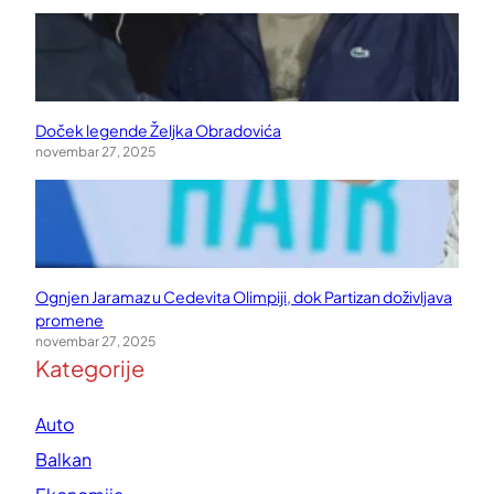
Doček legende Željka Obradovića
novembar 27, 2025
Ognjen Jaramaz u Cedevita Olimpiji, dok Partizan doživljava
promene
novembar 27, 2025
Kategorije
Auto
Balkan