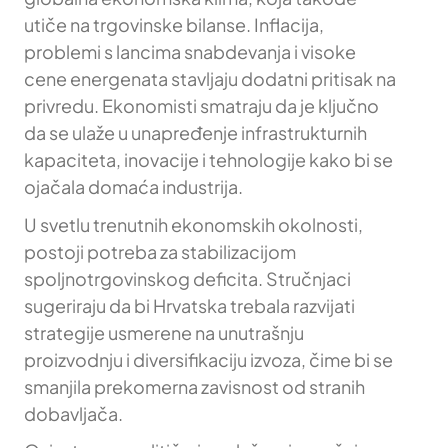
utiče na trgovinske bilanse. Inflacija,
problemi s lancima snabdevanja i visoke
cene energenata stavljaju dodatni pritisak na
privredu. Ekonomisti smatraju da je ključno
da se ulaže u unapređenje infrastrukturnih
kapaciteta, inovacije i tehnologije kako bi se
ojačala domaća industrija.
U svetlu trenutnih ekonomskih okolnosti,
postoji potreba za stabilizacijom
spoljnotrgovinskog deficita. Stručnjaci
sugeriraju da bi Hrvatska trebala razvijati
strategije usmerene na unutrašnju
proizvodnju i diversifikaciju izvoza, čime bi se
smanjila prekomerna zavisnost od stranih
dobavljača.