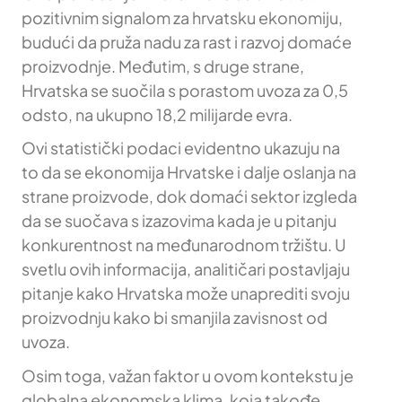
pozitivnim signalom za hrvatsku ekonomiju,
budući da pruža nadu za rast i razvoj domaće
proizvodnje. Međutim, s druge strane,
Hrvatska se suočila s porastom uvoza za 0,5
odsto, na ukupno 18,2 milijarde evra.
Ovi statistički podaci evidentno ukazuju na
to da se ekonomija Hrvatske i dalje oslanja na
strane proizvode, dok domaći sektor izgleda
da se suočava s izazovima kada je u pitanju
konkurentnost na međunarodnom tržištu. U
svetlu ovih informacija, analitičari postavljaju
pitanje kako Hrvatska može unaprediti svoju
proizvodnju kako bi smanjila zavisnost od
uvoza.
Osim toga, važan faktor u ovom kontekstu je
globalna ekonomska klima, koja takođe