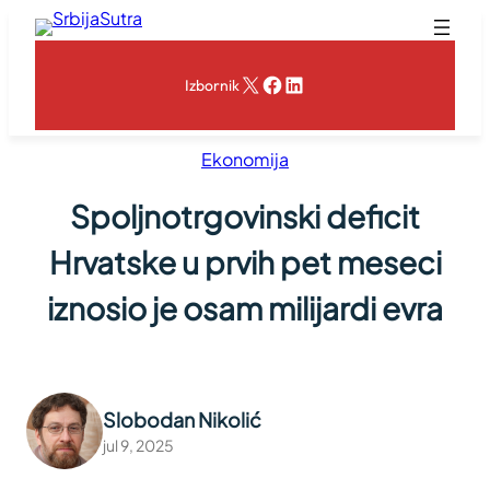
Skoči
na
sadržaj
X
Facebook
LinkedIn
Izbornik
Ekonomija
Spoljnotrgovinski deficit
Hrvatske u prvih pet meseci
iznosio je osam milijardi evra
Slobodan Nikolić
jul 9, 2025