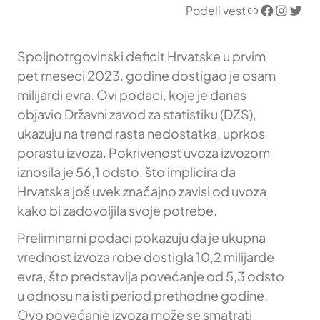
Link
Facebook
Instagram
Twitter
Podeli vest
Spoljnotrgovinski deficit Hrvatske u prvim
pet meseci 2023. godine dostigao je osam
milijardi evra. Ovi podaci, koje je danas
objavio Državni zavod za statistiku (DZS),
ukazuju na trend rasta nedostatka, uprkos
porastu izvoza. Pokrivenost uvoza izvozom
iznosila je 56,1 odsto, što implicira da
Hrvatska još uvek značajno zavisi od uvoza
kako bi zadovoljila svoje potrebe.
Preliminarni podaci pokazuju da je ukupna
vrednost izvoza robe dostigla 10,2 milijarde
evra, što predstavlja povećanje od 5,3 odsto
u odnosu na isti period prethodne godine.
Ovo povećanje izvoza može se smatrati