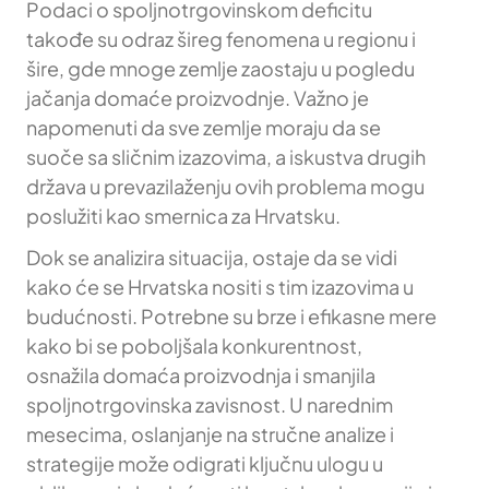
Podaci o spoljnotrgovinskom deficitu
takođe su odraz šireg fenomena u regionu i
šire, gde mnoge zemlje zaostaju u pogledu
jačanja domaće proizvodnje. Važno je
napomenuti da sve zemlje moraju da se
suoče sa sličnim izazovima, a iskustva drugih
država u prevazilaženju ovih problema mogu
poslužiti kao smernica za Hrvatsku.
Dok se analizira situacija, ostaje da se vidi
kako će se Hrvatska nositi s tim izazovima u
budućnosti. Potrebne su brze i efikasne mere
kako bi se poboljšala konkurentnost,
osnažila domaća proizvodnja i smanjila
spoljnotrgovinska zavisnost. U narednim
mesecima, oslanjanje na stručne analize i
strategije može odigrati ključnu ulogu u