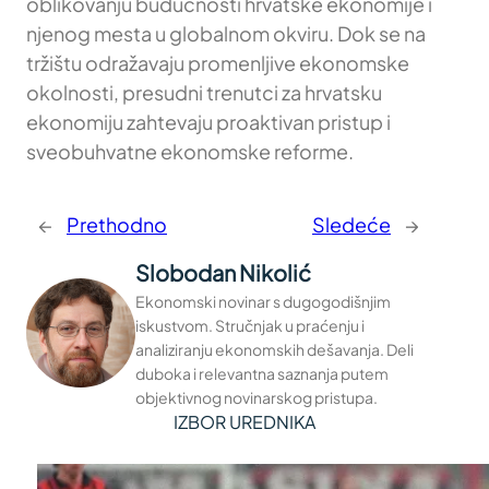
oblikovanju budućnosti hrvatske ekonomije i
njenog mesta u globalnom okviru. Dok se na
tržištu odražavaju promenljive ekonomske
okolnosti, presudni trenutci za hrvatsku
ekonomiju zahtevaju proaktivan pristup i
sveobuhvatne ekonomske reforme.
←
Prethodno
Sledeće
→
Slobodan Nikolić
Ekonomski novinar s dugogodišnjim
iskustvom. Stručnjak u praćenju i
analiziranju ekonomskih dešavanja. Deli
duboka i relevantna saznanja putem
objektivnog novinarskog pristupa.
IZBOR UREDNIKA