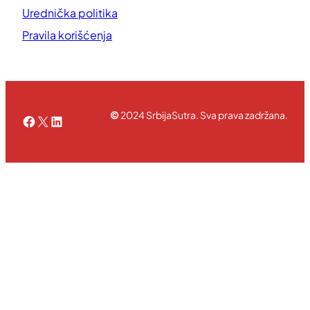
Urednička politika
Pravila korišćenja
©
2024 SrbijaSutra. Sva prava zadržana.
Facebook
X
LinkedIn