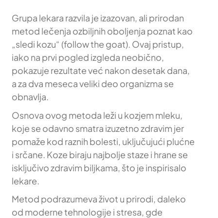
Grupa lekara razvila je izazovan, ali prirodan
metod lečenja ozbiljnih oboljenja poznat kao
„sledi kozu“ (follow the goat). Ovaj pristup,
iako na prvi pogled izgleda neobično,
pokazuje rezultate već nakon desetak dana,
a za dva meseca veliki deo organizma se
obnavlja.
Osnova ovog metoda leži u kozjem mleku,
koje se odavno smatra izuzetno zdravim jer
pomaže kod raznih bolesti, uključujući plućne
i srčane. Koze biraju najbolje staze i hrane se
isključivo zdravim biljkama, što je inspirisalo
lekare.
Metod podrazumeva život u prirodi, daleko
od moderne tehnologije i stresa, gde