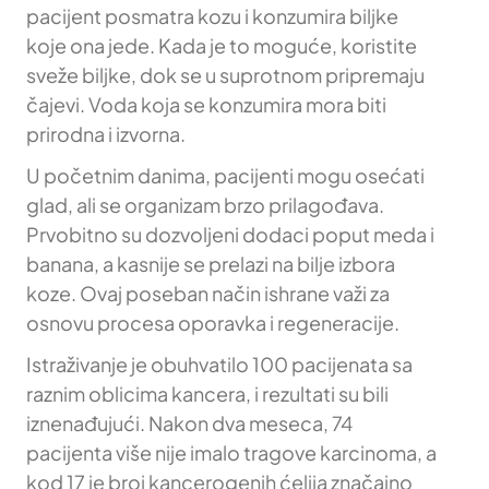
pacijent posmatra kozu i konzumira biljke
koje ona jede. Kada je to moguće, koristite
sveže biljke, dok se u suprotnom pripremaju
čajevi. Voda koja se konzumira mora biti
prirodna i izvorna.
U početnim danima, pacijenti mogu osećati
glad, ali se organizam brzo prilagođava.
Prvobitno su dozvoljeni dodaci poput meda i
banana, a kasnije se prelazi na bilje izbora
koze. Ovaj poseban način ishrane važi za
osnovu procesa oporavka i regeneracije.
Istraživanje je obuhvatilo 100 pacijenata sa
raznim oblicima kancera, i rezultati su bili
iznenađujući. Nakon dva meseca, 74
pacijenta više nije imalo tragove karcinoma, a
kod 17 je broj kancerogenih ćelija značajno