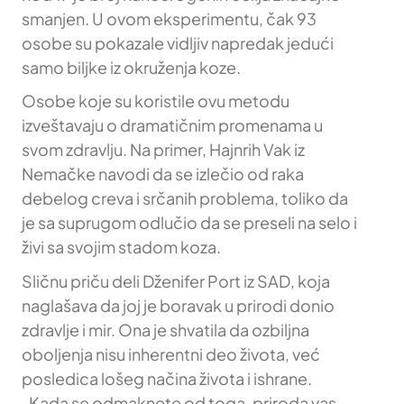
smanjen. U ovom eksperimentu, čak 93
osobe su pokazale vidljiv napredak jedući
samo biljke iz okruženja koze.
Osobe koje su koristile ovu metodu
izveštavaju o dramatičnim promenama u
svom zdravlju. Na primer, Hajnrih Vak iz
Nemačke navodi da se izlečio od raka
debelog creva i srčanih problema, toliko da
je sa suprugom odlučio da se preseli na selo i
živi sa svojim stadom koza.
Sličnu priču deli Dženifer Port iz SAD, koja
naglašava da joj je boravak u prirodi donio
zdravlje i mir. Ona je shvatila da ozbiljna
oboljenja nisu inherentni deo života, već
posledica lošeg načina života i ishrane.
„Kada se odmaknete od toga, priroda vas