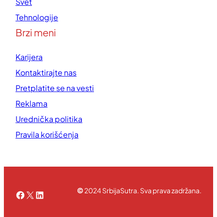
Svet
Tehnologije
Brzi meni
Karijera
Kontaktirajte nas
Pretplatite se na vesti
Reklama
Urednička politika
Pravila korišćenja
©
2024 SrbijaSutra. Sva prava zadržana.
Facebook
X
LinkedIn