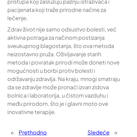
pristupa koji zaslužuju pažnju istraživača i
pacijenata koji traže prirodne načine za
lečenje.
Zdrav život nije samo odsustvo bolesti, već
aktivna potraga za načinom postizanja
sveukupnog blagostanja, što ova metoda
neizostavno pruža. Oživljavanje starih
metoda i povratak prirodi može doneti nove
mogućnosti u borbi protiv bolesti i
održavanju zdravlja. Na kraju, mnogi smatraju
da se zdravlje može pronaći izvan zidova
bolnica i laboratorija, u čistom vazduhu i
među prirodom, što je i glavni moto ove
inovativne terapije.
←
Prethodno
Sledeće
→