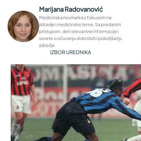
Marijana Radovanović
Medicinska novinarka s fokusom na
zdravlje i medicinske teme. Sa predanim
pristupom, deli relevantne informacije i
savete o očuvanju dobrobiti i poboljšanju
zdravlja.
IZBOR UREDNIKA