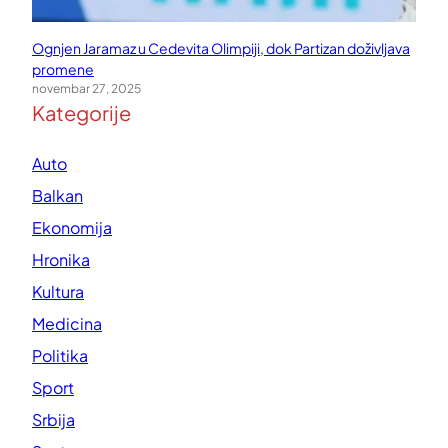
Ognjen Jaramaz u Cedevita Olimpiji, dok Partizan doživljava
promene
novembar 27, 2025
Kategorije
Auto
Balkan
Ekonomija
Hronika
Kultura
Medicina
Politika
Sport
Srbija