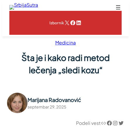
Skoči
na
sadržaj
X
Facebook
LinkedIn
Izbornik
Medicina
Šta je i kako radi metod
lečenja „sledi kozu“
Marijana Radovanović
septembar 29, 2025
Link
Facebook
Instagram
Twitter
Podeli vest