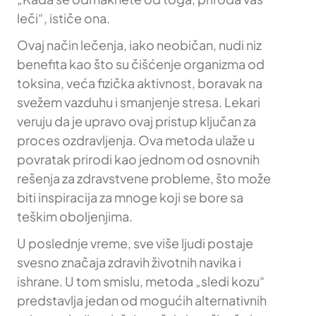
leči“, ističe ona.
Ovaj način lečenja, iako neobičan, nudi niz
benefita kao što su čišćenje organizma od
toksina, veća fizička aktivnost, boravak na
svežem vazduhu i smanjenje stresa. Lekari
veruju da je upravo ovaj pristup ključan za
proces ozdravljenja. Ova metoda ulaže u
povratak prirodi kao jednom od osnovnih
rešenja za zdravstvene probleme, što može
biti inspiracija za mnoge koji se bore sa
teškim oboljenjima.
U poslednje vreme, sve više ljudi postaje
svesno značaja zdravih životnih navika i
ishrane. U tom smislu, metoda „sledi kozu“
predstavlja jedan od mogućih alternativnih