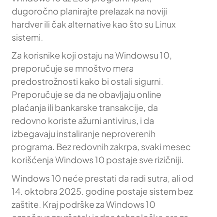
dugoročno planirajte prelazak na noviji
hardver ili čak alternative kao što su Linux
sistemi.
Za korisnike koji ostaju na Windowsu 10,
preporučuje se mnoštvo mera
predostrožnosti kako bi ostali sigurni.
Preporučuje se da ne obavljaju online
plaćanja ili bankarske transakcije, da
redovno koriste ažurni antivirus, i da
izbegavaju instaliranje neproverenih
programa. Bez redovnih zakrpa, svaki mesec
korišćenja Windows 10 postaje sve rizičniji.
Windows 10 neće prestati da radi sutra, ali od
14. oktobra 2025. godine postaje sistem bez
zaštite. Kraj podrške za Windows 10