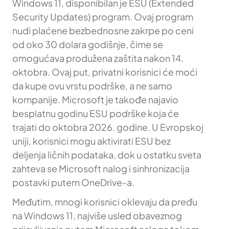
Windows 11, disponibilan je ESU (Extended
Security Updates) program. Ovaj program
nudi plaćene bezbednosne zakrpe po ceni
od oko 30 dolara godišnje, čime se
omogućava produžena zaštita nakon 14.
oktobra. Ovaj put, privatni korisnici će moći
da kupe ovu vrstu podrške, a ne samo
kompanije. Microsoft je takođe najavio
besplatnu godinu ESU podrške koja će
trajati do oktobra 2026. godine. U Evropskoj
uniji, korisnici mogu aktivirati ESU bez
deljenja ličnih podataka, dok u ostatku sveta
zahteva se Microsoft nalog i sinhronizacija
postavki putem OneDrive-a.
Međutim, mnogi korisnici oklevaju da pređu
na Windows 11, najviše usled obaveznog