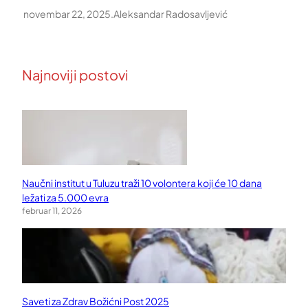
novembar 22, 2025
.
Aleksandar Radosavljević
Najnoviji postovi
Naučni institut u Tuluzu traži 10 volontera koji će 10 dana
ležati za 5.000 evra
februar 11, 2026
Saveti za Zdrav Božićni Post 2025