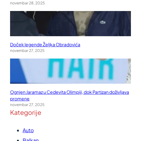
novembar 28, 2025
Doček legende Željka Obradovića
novembar 27, 2025
Ognjen Jaramaz u Cedevita Olimpiji, dok Partizan doživljava
promene
novembar 27, 2025
Kategorije
Auto
Balkan