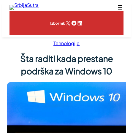
Skoči
na
sadržaj
X
Facebook
LinkedIn
Izbornik
Tehnologije
Šta raditi kada prestane
podrška za Windows 10