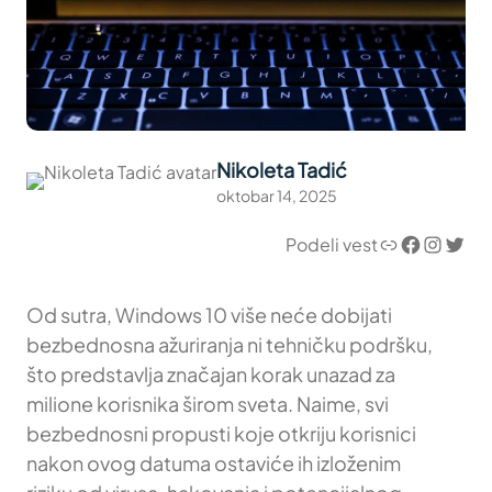
Nikoleta Tadić
oktobar 14, 2025
Link
Facebook
Instagram
Twitter
Podeli vest
Od sutra, Windows 10 više neće dobijati
bezbednosna ažuriranja ni tehničku podršku,
što predstavlja značajan korak unazad za
milione korisnika širom sveta. Naime, svi
bezbednosni propusti koje otkriju korisnici
nakon ovog datuma ostaviće ih izloženim