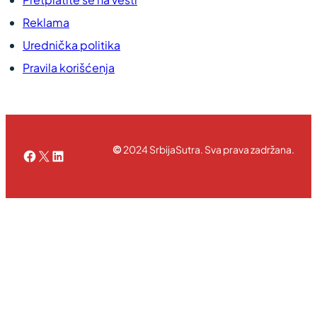
Reklama
Urednička politika
Pravila korišćenja
©
2024 SrbijaSutra. Sva prava zadržana.
Facebook
X
LinkedIn