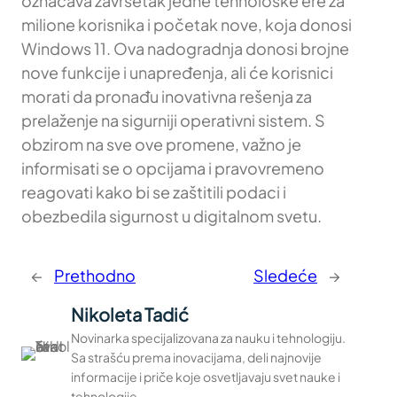
označava završetak jedne tehnološke ere za
milione korisnika i početak nove, koja donosi
Windows 11. Ova nadogradnja donosi brojne
nove funkcije i unapređenja, ali će korisnici
morati da pronađu inovativna rešenja za
prelaženje na sigurniji operativni sistem. S
obzirom na sve ove promene, važno je
informisati se o opcijama i pravovremeno
reagovati kako bi se zaštitili podaci i
obezbedila sigurnost u digitalnom svetu.
←
Prethodno
Sledeće
→
Nikoleta Tadić
Novinarka specijalizovana za nauku i tehnologiju.
Sa strašću prema inovacijama, deli najnovije
informacije i priče koje osvetljavaju svet nauke i
tehnologije.