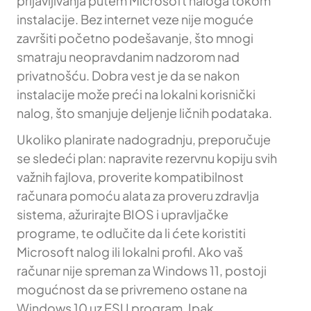
prijavljivanja putem Microsoft naloga tokom
instalacije. Bez internet veze nije moguće
završiti početno podešavanje, što mnogi
smatraju neopravdanim nadzorom nad
privatnošću. Dobra vest je da se nakon
instalacije može preći na lokalni korisnički
nalog, što smanjuje deljenje ličnih podataka.
Ukoliko planirate nadogradnju, preporučuje
se sledeći plan: napravite rezervnu kopiju svih
važnih fajlova, proverite kompatibilnost
računara pomoću alata za proveru zdravlja
sistema, ažurirajte BIOS i upravljačke
programe, te odlučite da li ćete koristiti
Microsoft nalog ili lokalni profil. Ako vaš
računar nije spreman za Windows 11, postoji
mogućnost da se privremeno ostane na
Windows 10 uz ESU program. Ipak,