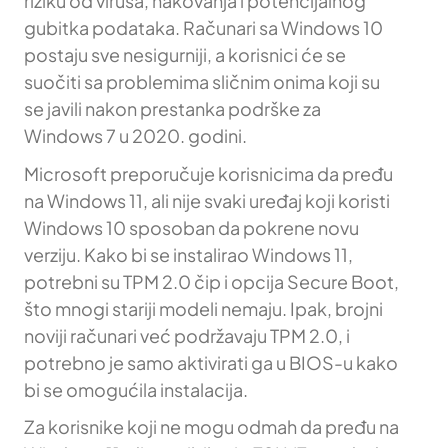
riziku od virusa, hakovanja i potencijalnog
gubitka podataka. Računari sa Windows 10
postaju sve nesigurniji, a korisnici će se
suočiti sa problemima sličnim onima koji su
se javili nakon prestanka podrške za
Windows 7 u 2020. godini.
Microsoft preporučuje korisnicima da pređu
na Windows 11, ali nije svaki uređaj koji koristi
Windows 10 sposoban da pokrene novu
verziju. Kako bi se instalirao Windows 11,
potrebni su TPM 2.0 čip i opcija Secure Boot,
što mnogi stariji modeli nemaju. Ipak, brojni
noviji računari već podržavaju TPM 2.0, i
potrebno je samo aktivirati ga u BIOS-u kako
bi se omogućila instalacija.
Za korisnike koji ne mogu odmah da pređu na