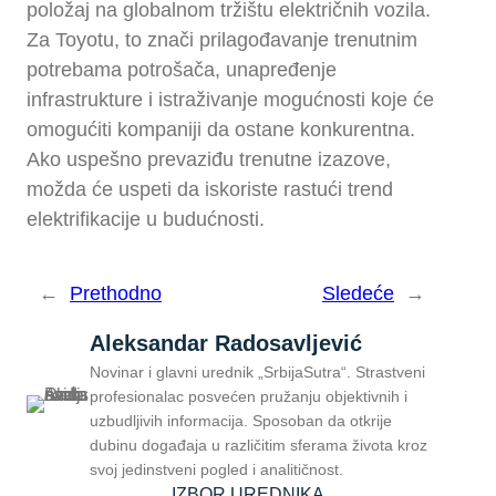
položaj na globalnom tržištu električnih vozila.
Za Toyotu, to znači prilagođavanje trenutnim
potrebama potrošača, unapređenje
infrastrukture i istraživanje mogućnosti koje će
omogućiti kompaniji da ostane konkurentna.
Ako uspešno prevaziđu trenutne izazove,
možda će uspeti da iskoriste rastući trend
elektrifikacije u budućnosti.
←
Prethodno
Sledeće
→
Aleksandar Radosavljević
Novinar i glavni urednik „SrbijaSutra“. Strastveni
profesionalac posvećen pružanju objektivnih i
uzbudljivih informacija. Sposoban da otkrije
dubinu događaja u različitim sferama života kroz
svoj jedinstveni pogled i analitičnost.
IZBOR UREDNIKA