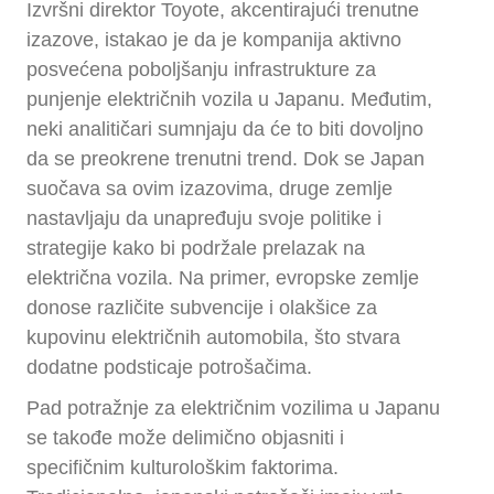
Izvršni direktor Toyote, akcentirajući trenutne
izazove, istakao je da je kompanija aktivno
posvećena poboljšanju infrastrukture za
punjenje električnih vozila u Japanu. Međutim,
neki analitičari sumnjaju da će to biti dovoljno
da se preokrene trenutni trend. Dok se Japan
suočava sa ovim izazovima, druge zemlje
nastavljaju da unapređuju svoje politike i
strategije kako bi podržale prelazak na
električna vozila. Na primer, evropske zemlje
donose različite subvencije i olakšice za
kupovinu električnih automobila, što stvara
dodatne podsticaje potrošačima.
Pad potražnje za električnim vozilima u Japanu
se takođe može delimično objasniti i
specifičnim kulturološkim faktorima.