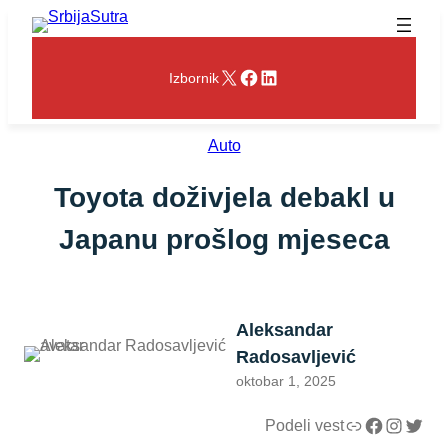
Skoči
na
sadržaj
X
Facebook
LinkedIn
Izbornik
Auto
Toyota doživjela debakl u
Japanu prošlog mjeseca
Aleksandar
Radosavljević
oktobar 1, 2025
Link
Facebook
Instagram
Twitter
Podeli vest