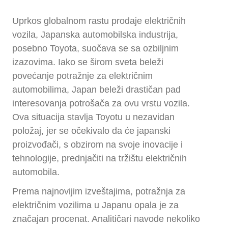
Uprkos globalnom rastu prodaje električnih
vozila, Japanska automobilska industrija,
posebno Toyota, suočava se sa ozbiljnim
izazovima. Iako se širom sveta beleži
povećanje potražnje za električnim
automobilima, Japan beleži drastičan pad
interesovanja potrošača za ovu vrstu vozila.
Ova situacija stavlja Toyotu u nezavidan
položaj, jer se očekivalo da će japanski
proizvođači, s obzirom na svoje inovacije i
tehnologije, prednjačiti na tržištu električnih
automobila.
Prema najnovijim izveštajima, potražnja za
električnim vozilima u Japanu opala je za
značajan procenat. Analitičari navode nekoliko