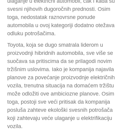
ulaganje u električni automobil, čak i kada su
svesni njihovih dugoročnih prednosti. Osim
toga, nedostatak raznovrsne ponude
automobila u ovoj kategoriji dodatno otežava
odluku potrošačima.
Toyota, koja se dugo smatrala liderom u
proizvodnji hibridnih automobila, sve više se
suočava sa pritiscima da se prilagodi novim
tržišnim uslovima. Iako je kompanija najavila
planove za povećanje proizvodnje električnih
vozila, trenutna situacija na domaćem tržištu
može odložiti ove ambiciozne planove. Osim
toga, postoji sve veći pritisak da kompanija
posluša zahteve ekološki svesnih potrošača
koji zahtevaju veće ulaganje u elektrifikaciju
vozila.