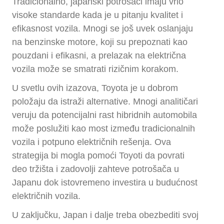
Tradicionalno, japanski potrošači imaju vrlo
visoke standarde kada je u pitanju kvalitet i
efikasnost vozila. Mnogi se još uvek oslanjaju
na benzinske motore, koji su prepoznati kao
pouzdani i efikasni, a prelazak na električna
vozila može se smatrati rizičnim korakom.
U svetlu ovih izazova, Toyota je u dobrom
položaju da istraži alternative. Mnogi analitičari
veruju da potencijalni rast hibridnih automobila
može poslužiti kao most između tradicionalnih
vozila i potpuno električnih rešenja. Ova
strategija bi mogla pomoći Toyoti da povrati
deo tržišta i zadovolji zahteve potrošača u
Japanu dok istovremeno investira u budućnost
električnih vozila.
U zaključku, Japan i dalje treba obezbediti svoj