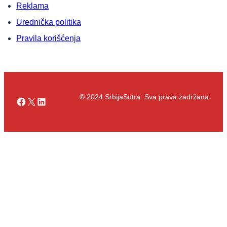
Reklama
Urednička politika
Pravila korišćenja
©
2024 SrbijaSutra. Sva prava zadržana.
Facebook
X
LinkedIn