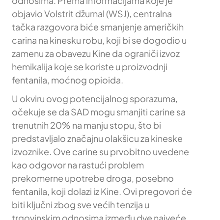
odnosima. Prema informacijama koje je
objavio Volstrit džurnal (WSJ), centralna
tačka razgovora biće smanjenje američkih
carina na kinesku robu, koji bi se dogodio u
zamenu za obavezu Kine da ograniči izvoz
hemikalija koje se koriste u proizvodnji
fentanila, moćnog opioida.
U okviru ovog potencijalnog sporazuma,
očekuje se da SAD mogu smanjiti carine sa
trenutnih 20% na manju stopu, što bi
predstavljalo značajnu olakšicu za kineske
izvoznike. Ove carine su prvobitno uvedene
kao odgovor na rastući problem
prekomerne upotrebe droga, posebno
fentanila, koji dolazi iz Kine. Ovi pregovori će
biti ključni zbog sve većih tenzija u
trgovinskim odnosima između dve najveće