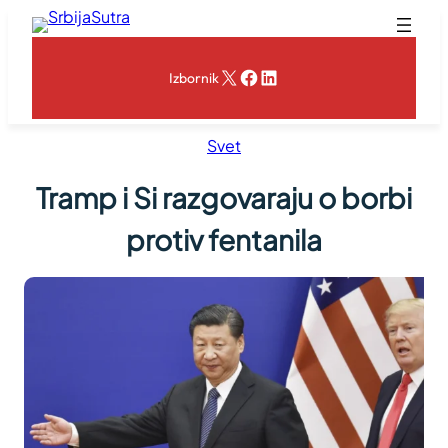
Skoči
na
sadržaj
X
Facebook
LinkedIn
Izbornik
Svet
Tramp i Si razgovaraju o borbi
protiv fentanila