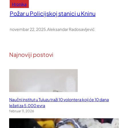
Hronika
Požar u Policijskoj stanici u Kninu
novembar 22, 2025
.
Aleksandar Radosavljević
Najnoviji postovi
Naučni institut u Tuluzu traži 10 volontera koji će 10 dana
ležati za 5.000 evra
februar 11, 2026