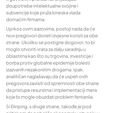
zloupotrebe intelektualne svojine i
subvencije koje pruža kineska vlada
domaćim firmama.
Uprkos ovim izazovima, postoji nada da će
novi pregovori doneti izvjesne koristi za obe
strane. Ukoliko se postigne dogovor, to bi
moglo otvoriti vrata za dalju saradnju u
oblastima kao što su trgovina, investicije i
borba protiv globalne epidemije bolesti
izazvanih nezakonitim drogama. Ipak,
analitičari naglašavaju da će uspeh ovih
pregovora zavisiti od spremnosti obe strane
da pristupe resursima i implementaciji mera
koje bi mogle obuzdati problem fentanila.
Si Đinping, s druge strane, takođe je pod