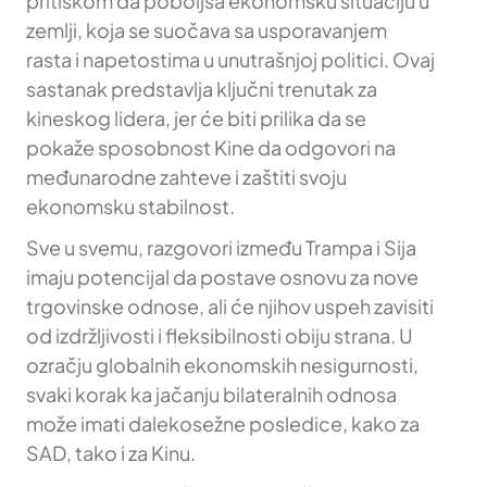
pritiskom da poboljša ekonomsku situaciju u
zemlji, koja se suočava sa usporavanjem
rasta i napetostima u unutrašnjoj politici. Ovaj
sastanak predstavlja ključni trenutak za
kineskog lidera, jer će biti prilika da se
pokaže sposobnost Kine da odgovori na
međunarodne zahteve i zaštiti svoju
ekonomsku stabilnost.
Sve u svemu, razgovori između Trampa i Sija
imaju potencijal da postave osnovu za nove
trgovinske odnose, ali će njihov uspeh zavisiti
od izdržljivosti i fleksibilnosti obiju strana. U
ozračju globalnih ekonomskih nesigurnosti,
svaki korak ka jačanju bilateralnih odnosa
može imati dalekosežne posledice, kako za
SAD, tako i za Kinu.