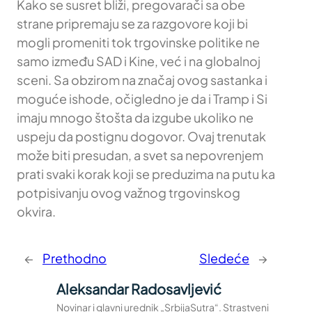
Kako se susret bliži, pregovarači sa obe
strane pripremaju se za razgovore koji bi
mogli promeniti tok trgovinske politike ne
samo između SAD i Kine, već i na globalnoj
sceni. Sa obzirom na značaj ovog sastanka i
moguće ishode, očigledno je da i Tramp i Si
imaju mnogo štošta da izgube ukoliko ne
uspeju da postignu dogovor. Ovaj trenutak
može biti presudan, a svet sa nepovrenjem
prati svaki korak koji se preduzima na putu ka
potpisivanju ovog važnog trgovinskog
okvira.
←
Prethodno
Sledeće
→
Aleksandar Radosavljević
Novinar i glavni urednik „SrbijaSutra“. Strastveni