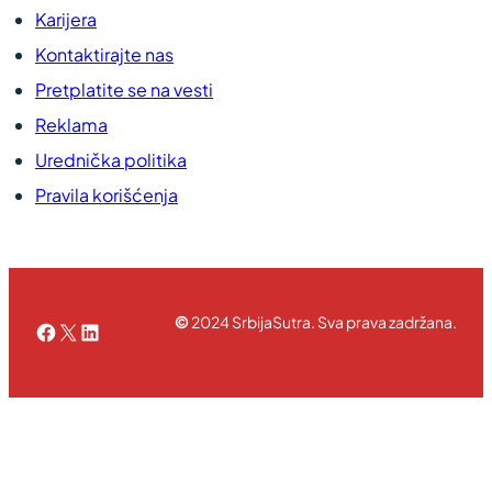
Karijera
Kontaktirajte nas
Pretplatite se na vesti
Reklama
Urednička politika
Pravila korišćenja
©
2024 SrbijaSutra. Sva prava zadržana.
Facebook
X
LinkedIn