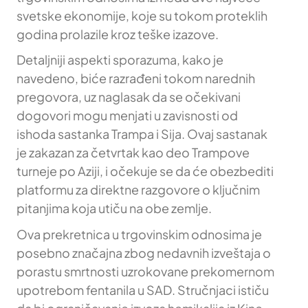
svetske ekonomije, koje su tokom proteklih
godina prolazile kroz teške izazove.
Detaljniji aspekti sporazuma, kako je
navedeno, biće razrađeni tokom narednih
pregovora, uz naglasak da se očekivani
dogovori mogu menjati u zavisnosti od
ishoda sastanka Trampa i Sija. Ovaj sastanak
je zakazan za četvrtak kao deo Trampove
turneje po Aziji, i očekuje se da će obezbediti
platformu za direktne razgovore o ključnim
pitanjima koja utiču na obe zemlje.
Ova prekretnica u trgovinskim odnosima je
posebno značajna zbog nedavnih izveštaja o
porastu smrtnosti uzrokovane prekomernom
upotrebom fentanila u SAD. Stručnjaci ističu