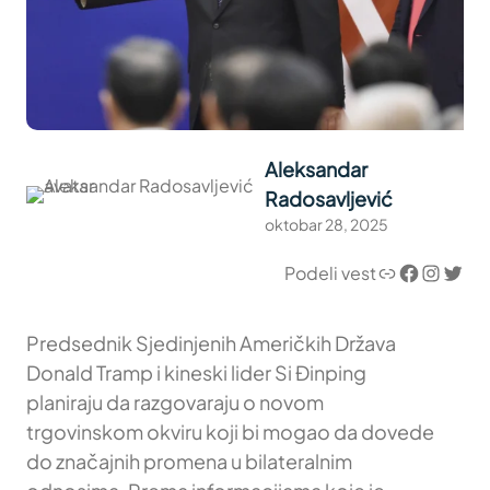
Aleksandar
Radosavljević
oktobar 28, 2025
Link
Facebook
Instagram
Twitter
Podeli vest
Predsednik Sjedinjenih Američkih Država
Donald Tramp i kineski lider Si Đinping
planiraju da razgovaraju o novom
trgovinskom okviru koji bi mogao da dovede
do značajnih promena u bilateralnim