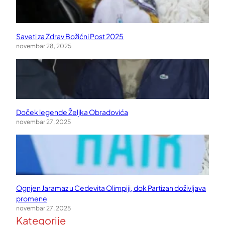
Saveti za Zdrav Božićni Post 2025
novembar 28, 2025
Doček legende Željka Obradovića
novembar 27, 2025
Ognjen Jaramaz u Cedevita Olimpiji, dok Partizan doživljava
promene
novembar 27, 2025
Kategorije