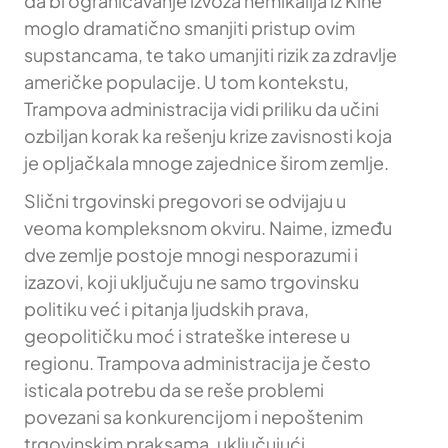
da bi ograničavanje izvoza hemikalija iz Kine
moglo dramatično smanjiti pristup ovim
supstancama, te tako umanjiti rizik za zdravlje
američke populacije. U tom kontekstu,
Trampova administracija vidi priliku da učini
ozbiljan korak ka rešenju krize zavisnosti koja
je opljačkala mnoge zajednice širom zemlje.
Slični trgovinski pregovori se odvijaju u
veoma kompleksnom okviru. Naime, između
dve zemlje postoje mnogi nesporazumi i
izazovi, koji uključuju ne samo trgovinsku
politiku već i pitanja ljudskih prava,
geopolitičku moć i strateške interese u
regionu. Trampova administracija je često
isticala potrebu da se reše problemi
povezani sa konkurencijom i nepoštenim
trgovinskim praksama, uključujući