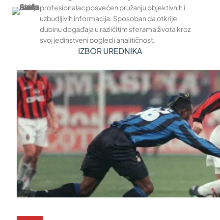
profesionalac posvećen pružanju objektivnih i
uzbudljivih informacija. Sposoban da otkrije
dubinu događaja u različitim sferama života kroz
svoj jedinstveni pogled i analitičnost.
IZBOR UREDNIKA