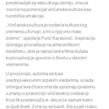
predstavljali za neku drugu zemlju, ona se
osvrće na potencijal vinčanske kulture kao
turističke atrakcije.
„Vinčanska kultura je vodeća kultura tog
vremena u Evropi, a mi o njoj vrlo malo
znamo“, izjavila je Purić Karasović. Inspiraciju
za knjigu pronašla je na arheološkom
lokalitetu, dok je njena ćerka Nina slušala
kustosa koji je govorio o životu u davnim
vremenima.
U prvoj knjizi, autorka se bavi
srednjovekovnim srpskim vladarima, a sada
omogućava čitaocima da upoznaju prazninu
u znanju o praistoriji i vinčanskoj civilizaciji.
Kroz lik pradevojčice, deca će saznati kako
su ljudi živeli, čime su se bavili, šta su jeli i kako