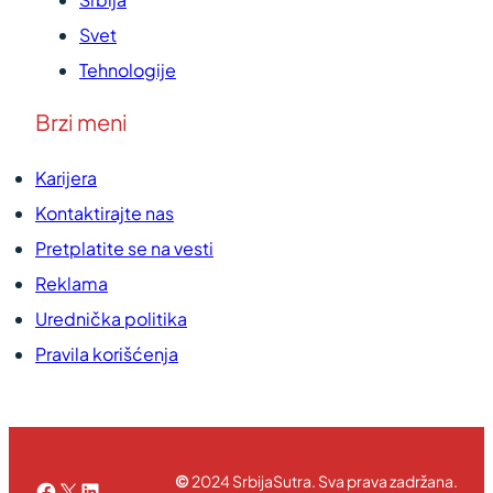
Svet
Tehnologije
Brzi meni
Karijera
Kontaktirajte nas
Pretplatite se na vesti
Reklama
Urednička politika
Pravila korišćenja
©
2024 SrbijaSutra. Sva prava zadržana.
Facebook
X
LinkedIn