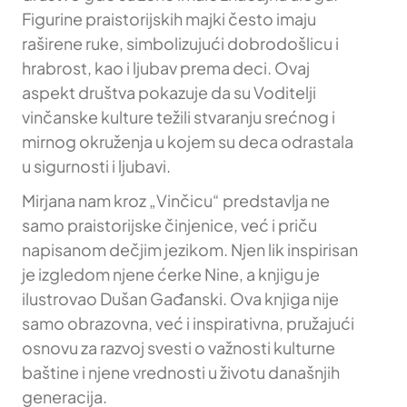
Figurine praistorijskih majki često imaju
raširene ruke, simbolizujući dobrodošlicu i
hrabrost, kao i ljubav prema deci. Ovaj
aspekt društva pokazuje da su Voditelji
vinčanske kulture težili stvaranju srećnog i
mirnog okruženja u kojem su deca odrastala
u sigurnosti i ljubavi.
Mirjana nam kroz „Vinčicu“ predstavlja ne
samo praistorijske činjenice, već i priču
napisanom dečjim jezikom. Njen lik inspirisan
je izgledom njene ćerke Nine, a knjigu je
ilustrovao Dušan Gađanski. Ova knjiga nije
samo obrazovna, već i inspirativna, pružajući
osnovu za razvoj svesti o važnosti kulturne
baštine i njene vrednosti u životu današnjih
generacija.