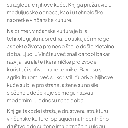
su izgledale njihove kuće. Knjiga pruža uvid u
međuljudske odnose, kao i u tehnološke
napretke vinčanske kulture.
Na primer, vinčanska kultura je bila
tehnologijski napredna, potiskujući mnoge
aspekte života pre nego što je došlo Metalno
doba. Ljudi u Vinči su već znali da topi bakar i
razvijali su alate i keramičke proizvode
koristeći sofisticirane tehnike. Bavili su se
agrikulturom i već su koristili đubrivo. Njihove
kuće su bile prostrane, a žene su nosile
složene odeće koje se mogu nazvati
modernim i u odnosu na te doba.
Knjiga takođe istražuje društvenu strukturu
vinčanske kulture, opisujući matricentrično
društvo gde su žene imale značajnu ulogu.