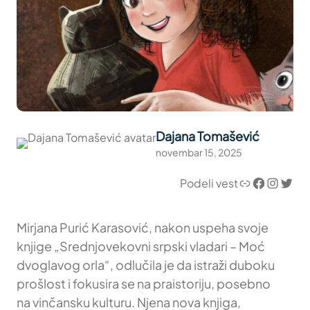
Dajana Tomašević
novembar 15, 2025
Link
Facebook
Instagram
Twitter
Podeli vest
Mirjana Purić Karasović, nakon uspeha svoje
knjige „Srednjovekovni srpski vladari – Moć
dvoglavog orla“, odlučila je da istraži duboku
prošlost i fokusira se na praistoriju, posebno
na vinčansku kulturu. Njena nova knjiga,