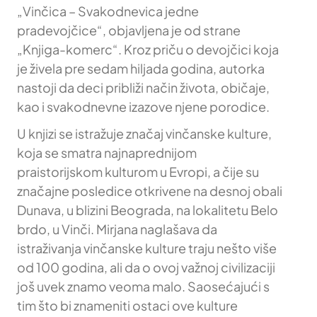
„Vinčica – Svakodnevica jedne
pradevojčice“, objavljena je od strane
„Knjiga-komerc“. Kroz priču o devojčici koja
je živela pre sedam hiljada godina, autorka
nastoji da deci približi način života, običaje,
kao i svakodnevne izazove njene porodice.
U knjizi se istražuje značaj vinčanske kulture,
koja se smatra najnaprednijom
praistorijskom kulturom u Evropi, a čije su
značajne posledice otkrivene na desnoj obali
Dunava, u blizini Beograda, na lokalitetu Belo
brdo, u Vinči. Mirjana naglašava da
istraživanja vinčanske kulture traju nešto više
od 100 godina, ali da o ovoj važnoj civilizaciji
još uvek znamo veoma malo. Saosećajući s
tim što bi znameniti ostaci ove kulture