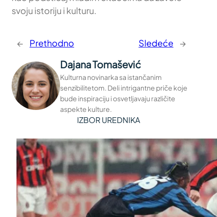
svoju istoriju i kulturu.
←
Prethodno
Sledeće
→
Dajana Tomašević
Kulturna novinarka sa istančanim
senzibilitetom. Deli intrigantne priče koje
bude inspiraciju i osvetljavaju različite
aspekte kulture.
IZBOR UREDNIKA