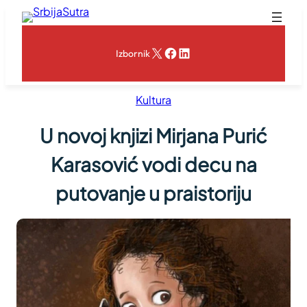
Skoči
na
sadržaj
X
Facebook
LinkedIn
Izbornik
Kultura
U novoj knjizi Mirjana Purić
Karasović vodi decu na
putovanje u praistoriju