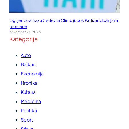
Ognjen Jaramaz u Cedevita Olimpiji, dok Partizan doživljava
promene
novembar 27, 2025
Kategorije
Auto
Balkan
Ekonomija
Hronika
Kultura
Medicina
Politika
Sport
Srbija