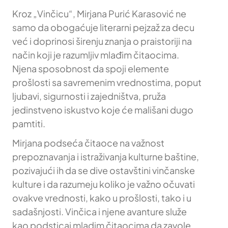
Kroz „Vinčicu“, Mirjana Purić Karasović ne
samo da obogaćuje literarni pejzaž za decu
već i doprinosi širenju znanja o praistoriji na
način koji je razumljiv mlađim čitaocima.
Njena sposobnost da spoji elemente
prošlosti sa savremenim vrednostima, poput
ljubavi, sigurnosti i zajedništva, pruža
jedinstveno iskustvo koje će mališani dugo
pamtiti.
Mirjana podseća čitaoce na važnost
prepoznavanja i istraživanja kulturne baštine,
pozivajući ih da se dive ostavštini vinčanske
kulture i da razumeju koliko je važno očuvati
ovakve vrednosti, kako u prošlosti, tako i u
sadašnjosti. Vinčica i njene avanture služe
kao podsticaj mladim čitaocima da zavole