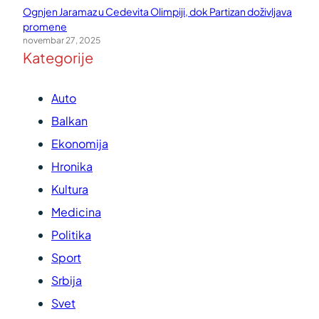
Ognjen Jaramaz u Cedevita Olimpiji, dok Partizan doživljava
promene
novembar 27, 2025
Kategorije
Auto
Balkan
Ekonomija
Hronika
Kultura
Medicina
Politika
Sport
Srbija
Svet