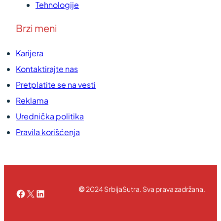
Tehnologije
Brzi meni
Karijera
Kontaktirajte nas
Pretplatite se na vesti
Reklama
Urednička politika
Pravila korišćenja
©
2024 SrbijaSutra. Sva prava zadržana.
Facebook
X
LinkedIn