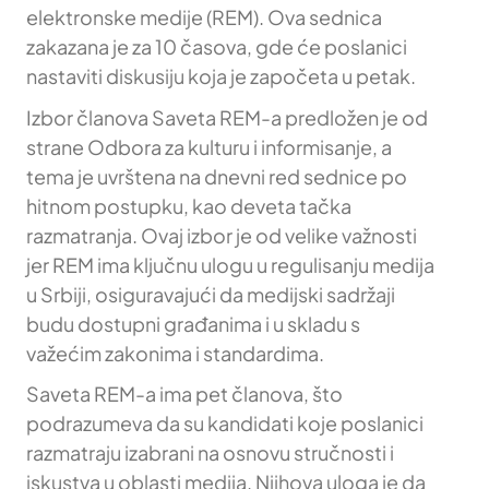
elektronske medije (REM). Ova sednica
zakazana je za 10 časova, gde će poslanici
nastaviti diskusiju koja je započeta u petak.
Izbor članova Saveta REM-a predložen je od
strane Odbora za kulturu i informisanje, a
tema je uvrštena na dnevni red sednice po
hitnom postupku, kao deveta tačka
razmatranja. Ovaj izbor je od velike važnosti
jer REM ima ključnu ulogu u regulisanju medija
u Srbiji, osiguravajući da medijski sadržaji
budu dostupni građanima i u skladu s
važećim zakonima i standardima.
Saveta REM-a ima pet članova, što
podrazumeva da su kandidati koje poslanici
razmatraju izabrani na osnovu stručnosti i
iskustva u oblasti medija. Njihova uloga je da