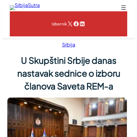
Skoči
na
sadržaj
X
Facebook
LinkedIn
Izbornik
Srbija
U Skupštini Srbije danas
nastavak sednice o izboru
članova Saveta REM-a