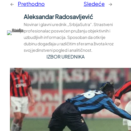
←
Prethodno
Sledeće
→
Aleksandar Radosavljević
Novinar i glavni urednik „SrbijaSutra“. Strastveni
profesionalac posvećen pružanju objektivnih i
uzbudljivih informacija. Sposoban da otkrije
dubinu događaja u različitim sferama života kroz
svoj jedinstveni pogled i analitičnost.
IZBOR UREDNIKA