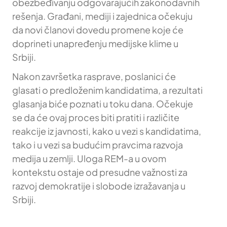
obezbeđivanju odgovarajućih zakonodavnih
rešenja. Građani, mediji i zajednica očekuju
da novi članovi dovedu promene koje će
doprineti unapređenju medijske klime u
Srbiji.
Nakon završetka rasprave, poslanici će
glasati o predloženim kandidatima, a rezultati
glasanja biće poznati u toku dana. Očekuje
se da će ovaj proces biti pratiti i različite
reakcije iz javnosti, kako u vezi s kandidatima,
tako i u vezi sa budućim pravcima razvoja
medija u zemlji. Uloga REM-a u ovom
kontekstu ostaje od presudne važnosti za
razvoj demokratije i slobode izražavanja u
Srbiji.