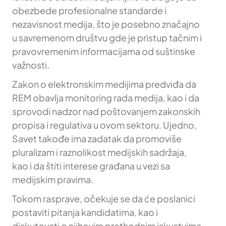
obezbede profesionalne standarde i
nezavisnost medija, što je posebno značajno
u savremenom društvu gde je pristup tačnim i
pravovremenim informacijama od suštinske
važnosti.
Zakon o elektronskim medijima predviđa da
REM obavlja monitoring rada medija, kao i da
sprovodi nadzor nad poštovanjem zakonskih
propisa i regulativa u ovom sektoru. Ujedno,
Savet takođe ima zadatak da promoviše
pluralizam i raznolikost medijskih sadržaja,
kao i da štiti interese građana u vezi sa
medijskim pravima.
Tokom rasprave, očekuje se da će poslanici
postaviti pitanja kandidatima, kao i
diskutovati o njihovim prethodnim iskustvima