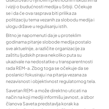
i viziji o budućnosti medija u Srbiji. Očekuje
se i da će ova rasprava biti prilika za
politizaciju tema vezanih za slobodu medija i
ulogu države u regulisanju istih.
Bitno je napomenuti da je u proteklim
godinama pitanje slobode medija postalo
sve aktuelnije, a različite organizacije za
zaštitu ljudskih prava nekoliko puta su
ukazivale na nedostatke u transparentnosti
rada REM-a. Zbog toga se očekuje da se
poslanici fokusiraju i na pitanja vezana za
nezavisnost i objektivnost regulatornog tela.
Savetan REM-a može direktno uticati na
način na koji mediji informišu javnost, a izbor
članova Saveta predstavlja korak ka