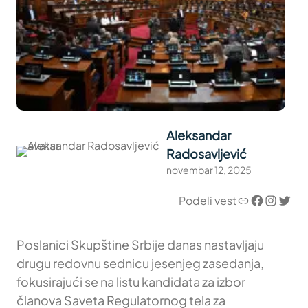
Aleksandar
Radosavljević
novembar 12, 2025
Link
Facebook
Instagram
Twitter
Podeli vest
Poslanici Skupštine Srbije danas nastavljaju
drugu redovnu sednicu jesenjeg zasedanja,
fokusirajući se na listu kandidata za izbor
članova Saveta Regulatornog tela za