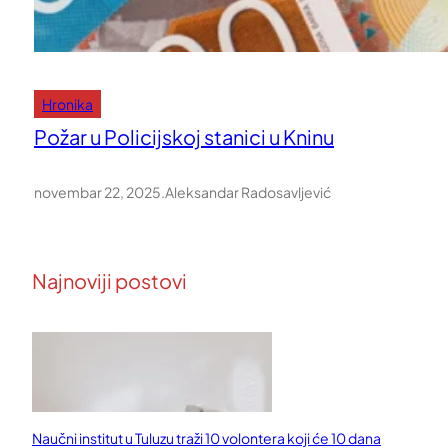
Hronika
Požar u Policijskoj stanici u Kninu
novembar 22, 2025
.
Aleksandar Radosavljević
Najnoviji postovi
Naučni institut u Tuluzu traži 10 volontera koji će 10 dana