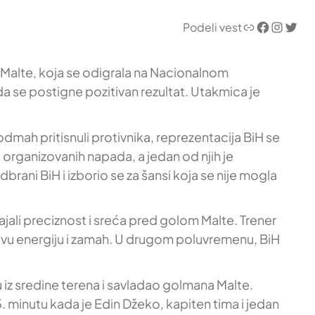
Link
Facebook
Instagram
Twitter
Podeli vest
v Malte, koja se odigrala na Nacionalnom
 da se postigne pozitivan rezultat. Utakmica je
mah pritisnuli protivnika, reprezentacija BiH se
 organizovanih napada, a jedan od njih je
brani BiH i izborio se za šansi koja se nije mogla
tajali preciznost i sreća pred golom Malte. Trener
ovu energiju i zamah. U drugom poluvremenu, BiH
u iz sredine terena i savladao golmana Malte.
 minutu kada je Edin Džeko, kapiten tima i jedan