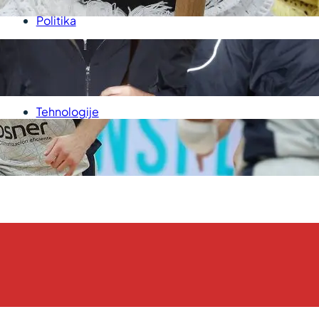
Politika
Sport
Srbija
Svet
Tehnologije