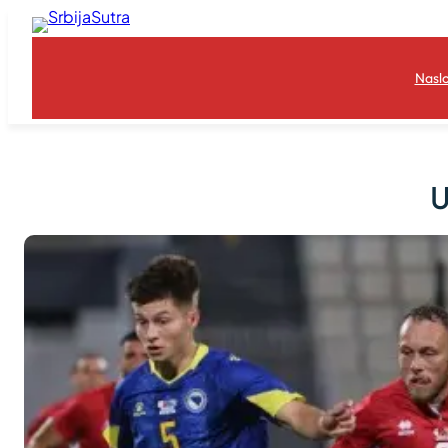
Skoči
na
sadržaj
Nasl
U