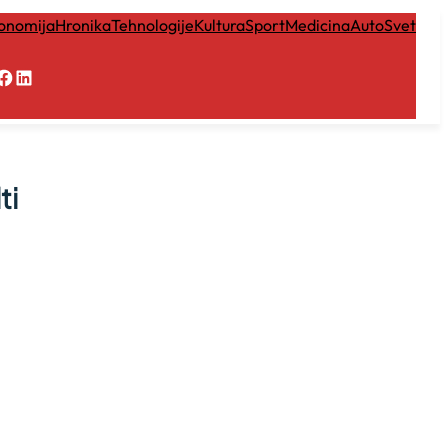
onomija
Hronika
Tehnologije
Kultura
Sport
Medicina
Auto
Svet
Facebook
LinkedIn
ti