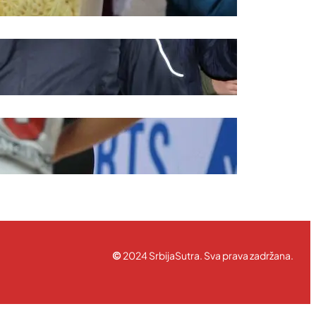
©
2024 SrbijaSutra. Sva prava zadržana.