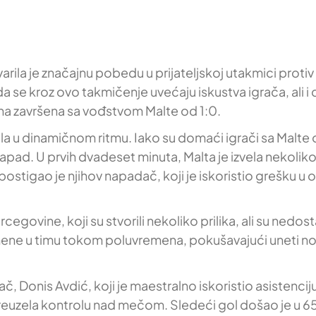
ila je značajnu pobedu u prijateljskoj utakmici proti
da se kroz ovo takmičenje uvećaju iskustva igrača, ali i
ina završena sa vođstvom Malte od 1:0.
 u dinamičnom ritmu. Iako su domaći igrači sa Malte od
apad. U prvih dvadeset minuta, Malta je izvela nekoliko
stigao je njihov napadač, koji je iskoristio grešku u od
cegovine, koji su stvorili nekoliko prilika, ali su nedos
mene u timu tokom poluvremena, pokušavajući uneti n
, Donis Avdić, koji je maestralno iskoristio asistencij
reuzela kontrolu nad mečom. Sledeći gol došao je u 65.