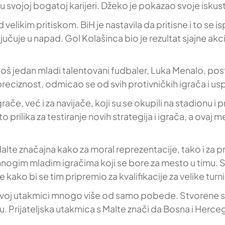
 svojoj bogatoj karijeri. Džeko je pokazao svoje iskust
elikim pritiskom. BiH je nastavila da pritisne i to se i
čuje u napad. Gol Kolašinca bio je rezultat sjajne akci
oš jedan mladi talentovani fudbaler, Luka Menalo, postig
preciznost, odmicao se od svih protivničkih igrača i u
če, već i za navijače, koji su se okupili na stadionu i 
 prilika za testiranje novih strategija i igrača, a ova
Malte značajna kako za moral reprezentacije, tako i za
mnogim mladim igračima koji se bore za mesto u timu. 
e kako bi se tim pripremio za kvalifikacije za velike turni
 ovoj utakmici mnogo više od samo pobede. Stvorene su
hu. Prijateljska utakmica s Malte znači da Bosna i Herc