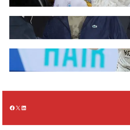
Doček legende Željka Obradovića
novembar 27, 2025
Ognjen Jaramaz u Cedevita Olimpiji, dok
Partizan doživljava promene
novembar 27, 2025
Facebook
X
LinkedIn