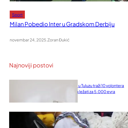
Sport
Milan Pobedio Inter u Gradskom Derbiju
novembar 24, 2025
.
Zoran Đukić
Najnoviji postovi
Naučni institut u Tuluzu traži 10 volontera
koji će 10 dana ležati za 5.000 evra
februar 11, 2026
Saveti za Zdrav Božićni Post 2025
novembar 28, 2025