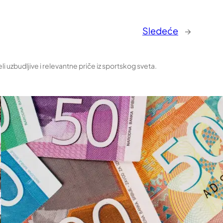
Sledeće
→
uzbudljive i relevantne priče iz sportskog sveta.