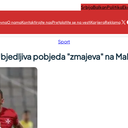
Srbija
Balkan
Politika
Ek
X
ovna
O nama
Kontaktirajte nas
Pretplatite se na vesti
Karijera
Reklama
Sport
bjedljiva pobjeda "zmajeva" na Mal