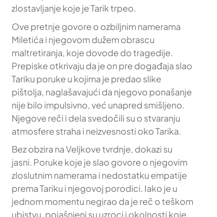
zlostavljanje koje je Tarik trpeo.
Ove pretnje govore o ozbiljnim namerama
Miletića i njegovom dužem obrascu
maltretiranja, koje dovode do tragedije.
Prepiske otkrivaju da je on pre događaja slao
Tariku poruke u kojima je predao slike
pištolja, naglašavajući da njegovo ponašanje
nije bilo impulsivno, već unapred smišljeno.
Njegove reči i dela svedočili su o stvaranju
atmosfere straha i neizvesnosti oko Tarika.
Bez obzira na Veljkove tvrdnje, dokazi su
jasni. Poruke koje je slao govore o njegovim
zloslutnim namerama i nedostatku empatije
prema Tariku i njegovoj porodici. Iako je u
jednom momentu negirao da je reč o teškom
ubistvu, pojašnjeni su uzroci i okolnosti koje