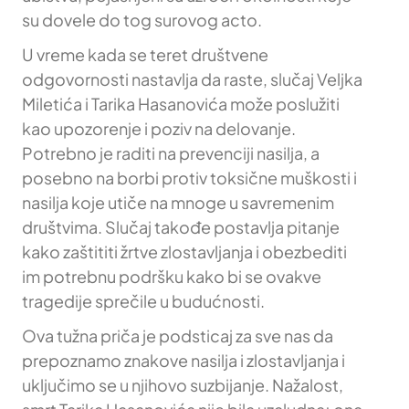
su dovele do tog surovog acto.
U vreme kada se teret društvene
odgovornosti nastavlja da raste, slučaj Veljka
Miletića i Tarika Hasanovića može poslužiti
kao upozorenje i poziv na delovanje.
Potrebno je raditi na prevenciji nasilja, a
posebno na borbi protiv toksične muškosti i
nasilja koje utiče na mnoge u savremenim
društvima. Slučaj takođe postavlja pitanje
kako zaštititi žrtve zlostavljanja i obezbediti
im potrebnu podršku kako bi se ovakve
tragedije sprečile u budućnosti.
Ova tužna priča je podsticaj za sve nas da
prepoznamo znakove nasilja i zlostavljanja i
uključimo se u njihovo suzbijanje. Nažalost,