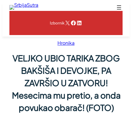
Skoči
na
sadržaj
X
Facebook
LinkedIn
Izbornik
Hronika
VELJKO UBIO TARIKA ZBOG
BAKŠIŠA I DEVOJKE, PA
ZAVRŠIO U ZATVORU!
Mesecima mu pretio, a onda
povukao obarač! (FOTO)