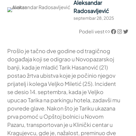
Aleksandar
Radosavljević
septembar 28, 2025
Link
Facebook
Instagram
Twitter
Podeli vest
Prošlo je tačno dve godine od tragičnog
događaja koji se odigrao u Novopazarskoj
banji, kada je mladić Tarik Hasanović (21)
postao žrtva ubistva koje je počinio njegov
prijatelj i kolega Veljko Miletić (25). Incident
se desio 14. septembra, kada je Veljko
upucao Tarika na parkingu hotela, zadavši mu
povrede glave. Nakon što je Tariku ukazana
prva pomoć u Opštoj bolnici u Novom
Pazaru, transportovan je u Klinički centar u
Kragujevcu, gde je, nažalost, preminuo dve