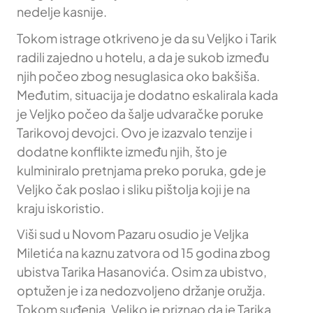
nedelje kasnije.
Tokom istrage otkriveno je da su Veljko i Tarik
radili zajedno u hotelu, a da je sukob između
njih počeo zbog nesuglasica oko bakšiša.
Međutim, situacija je dodatno eskalirala kada
je Veljko počeo da šalje udvaračke poruke
Tarikovoj devojci. Ovo je izazvalo tenzije i
dodatne konflikte između njih, što je
kulminiralo pretnjama preko poruka, gde je
Veljko čak poslao i sliku pištolja koji je na
kraju iskoristio.
Viši sud u Novom Pazaru osudio je Veljka
Miletića na kaznu zatvora od 15 godina zbog
ubistva Tarika Hasanovića. Osim za ubistvo,
optužen je i za nedozvoljeno držanje oružja.
Tokom suđenja, Veljko je priznao da je Tarika