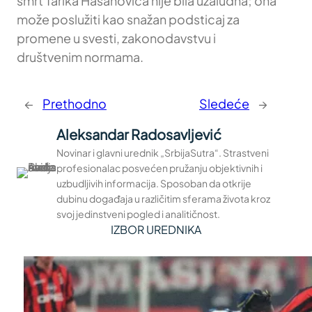
smrt Tarika Hasanovića nije bila uzaludna; ona
može poslužiti kao snažan podsticaj za
promene u svesti, zakonodavstvu i
društvenim normama.
←
Prethodno
Sledeće
→
Aleksandar Radosavljević
Novinar i glavni urednik „SrbijaSutra“. Strastveni
profesionalac posvećen pružanju objektivnih i
uzbudljivih informacija. Sposoban da otkrije
dubinu događaja u različitim sferama života kroz
svoj jedinstveni pogled i analitičnost.
IZBOR UREDNIKA