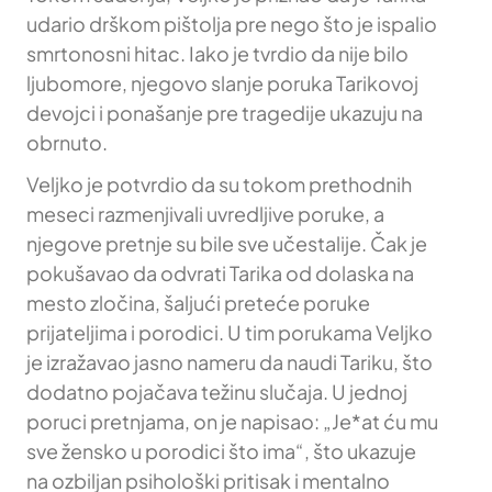
udario drškom pištolja pre nego što je ispalio
smrtonosni hitac. Iako je tvrdio da nije bilo
ljubomore, njegovo slanje poruka Tarikovoj
devojci i ponašanje pre tragedije ukazuju na
obrnuto.
Veljko je potvrdio da su tokom prethodnih
meseci razmenjivali uvredljive poruke, a
njegove pretnje su bile sve učestalije. Čak je
pokušavao da odvrati Tarika od dolaska na
mesto zločina, šaljući preteće poruke
prijateljima i porodici. U tim porukama Veljko
je izražavao jasno nameru da naudi Tariku, što
dodatno pojačava težinu slučaja. U jednoj
poruci pretnjama, on je napisao: „Je*at ću mu
sve žensko u porodici što ima“, što ukazuje
na ozbiljan psihološki pritisak i mentalno