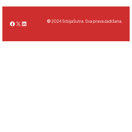
©
2024 SrbijaSutra. Sva prava zadržana.
Facebook
X
LinkedIn