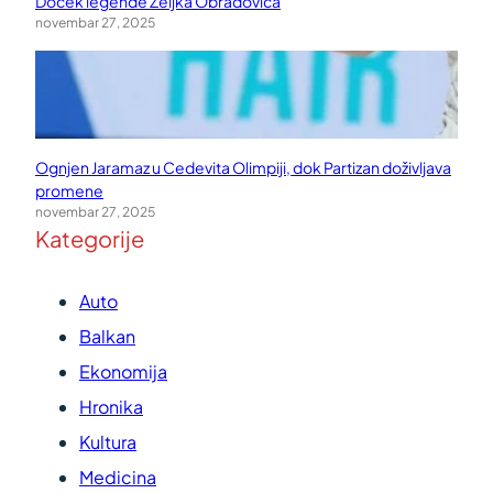
Doček legende Željka Obradovića
novembar 27, 2025
Ognjen Jaramaz u Cedevita Olimpiji, dok Partizan doživljava
promene
novembar 27, 2025
Kategorije
Auto
Balkan
Ekonomija
Hronika
Kultura
Medicina