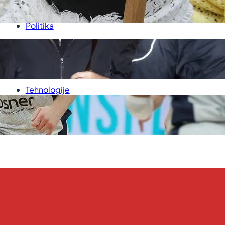
P
Medicina
Politika
Sport
Srbija
Svet
Tehnologije