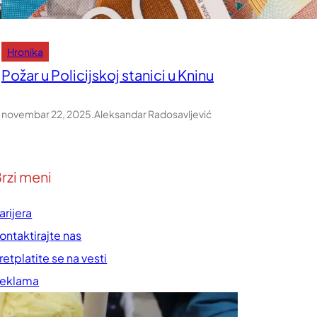
Hronika
Požar u Policijskoj stanici u Kninu
novembar 22, 2025
.
Aleksandar Radosavljević
rzi meni
arijera
ontaktirajte nas
retplatite se na vesti
eklama
rednička politika