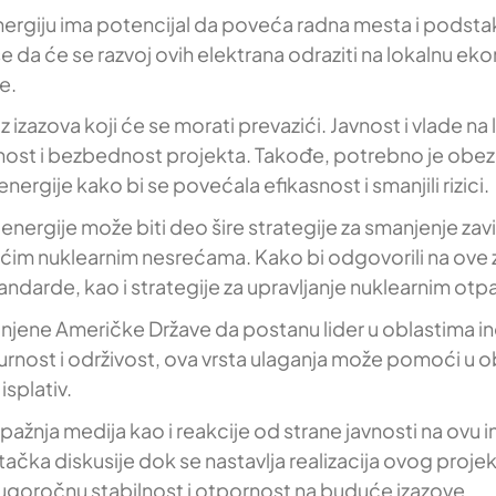
energiju ima potencijal da poveća radna mesta i podsta
da će se razvoj ovih elektrana odraziti na lokalnu e
e.
z izazova koji će se morati prevazići. Javnost i vlade n
nost i bezbednost projekta. Takođe, potrebno je obezb
ergije kako bi se povećala efikasnost i smanjili rizici.
rgije može biti deo šire strategije za smanjenje zavisno
m nuklearnim nesrećama. Kako bi odgovorili na ove zab
ndarde, kao i strategije za upravljanje nuklearnim ot
dinjene Američke Države da postanu lider u oblastima in
gurnost i održivost, ova vrsta ulaganja može pomoći 
isplativ.
nja medija kao i reakcije od strane javnosti na ovu i
 tačka diskusije dok se nastavlja realizacija ovog projek
dugoročnu stabilnost i otpornost na buduće izazove.