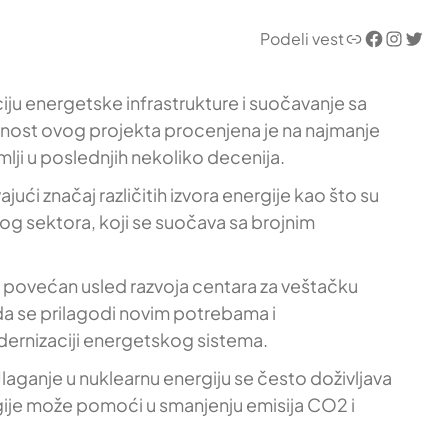
Link
Facebook
Instagram
Twitter
Podeli vest
iju energetske infrastrukture i suočavanje sa
ednost ovog projekta procenjena je na najmanje
mlji u poslednjih nekoliko decenija.
ući značaj različitih izvora energije kao što su
skog sektora, koji se suočava sa brojnim
tno povećan usled razvoja centara za veštačku
da se prilagodi novim potrebama i
odernizaciji energetskog sistema.
Ulaganje u nuklearnu energiju se često doživljava
rgije može pomoći u smanjenju emisija CO2 i