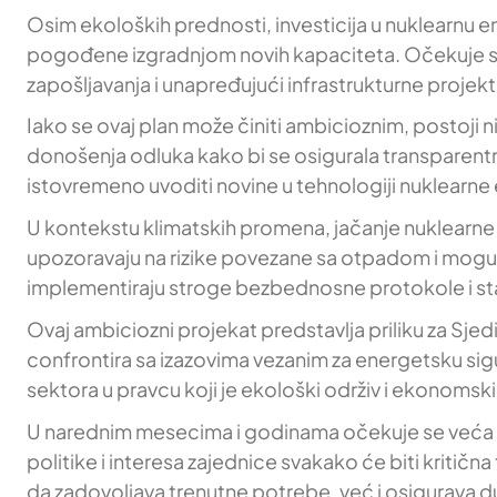
Osim ekoloških prednosti, investicija u nuklearnu 
pogođene izgradnjom novih kapaciteta. Očekuje se 
zapošljavanja i unapređujući infrastrukturne projekt
Iako se ovaj plan može činiti ambicioznim, postoji ni
donošenja odluka kako bi se osigurala transparent
istovremeno uvoditi novine u tehnologiji nuklearne en
U kontekstu klimatskih promena, jačanje nuklearne ene
upozoravaju na rizike povezane sa otpadom i mogući
implementiraju stroge bezbednosne protokole i sta
Ovaj ambiciozni projekat predstavlja priliku za Sje
confrontira sa izazovima vezanim za energetsku si
sektora u pravcu koji je ekološki održiv i ekonomski 
U narednim mesecima i godinama očekuje se veća paž
politike i interesa zajednice svakako će biti kritična
da zadovoljava trenutne potrebe, već i osigurava 