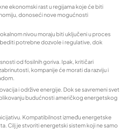
kne ekonomski rast u regijama koje će biti
konomiju, donoseći nove mogućnosti
a lokalnom nivou moraju biti uključeni u proces
editi potrebne dozvole i regulative, dok
sti od fosilnih goriva. Ipak, kritičari
rinutosti, kompanije će morati da razviju i
padom.
ovacija i održive energije. Dok se savremeni svet
u oblikovanju budućnosti američkog energetskog
nicijativu. Kompatibilnost između energetske
ta. Cilj je stvoriti energetski sistem koji ne samo