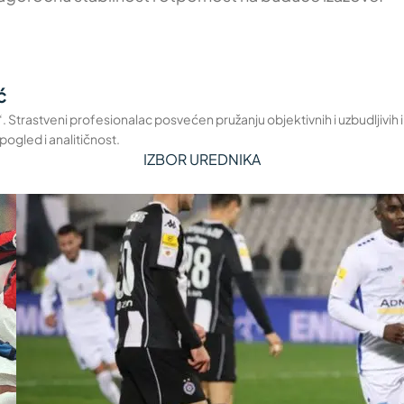
ć
a“. Strastveni profesionalac posvećen pružanju objektivnih i uzbudljivih
pogled i analitičnost.
IZBOR UREDNIKA