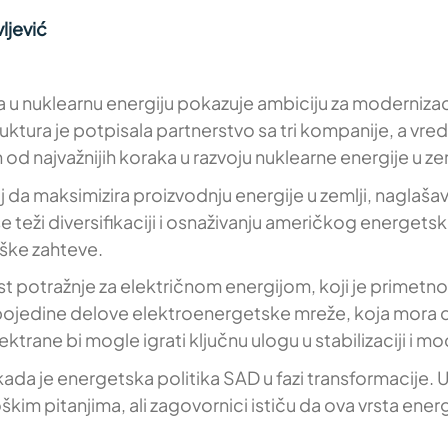
ljević
ra u nuklearnu energiju pokazuje ambiciju za modernizac
ktura je potpisala partnerstvo sa tri kompanije, a vr
 od najvažnijih koraka u razvoju nuklearne energije u ze
 da maksimizira proizvodnju energije u zemlji, naglašavaj
se teži diversifikaciji i osnaživanju američkog energet
oške zahteve.
 rast potražnje za električnom energijom, koji je prime
a pojedine delove elektroenergetske mreže, koja mora 
trane bi mogle igrati ključnu ulogu u stabilizaciji i m
 kada je energetska politika SAD u fazi transformacije. 
kim pitanjima, ali zagovornici ističu da ova vrsta ene