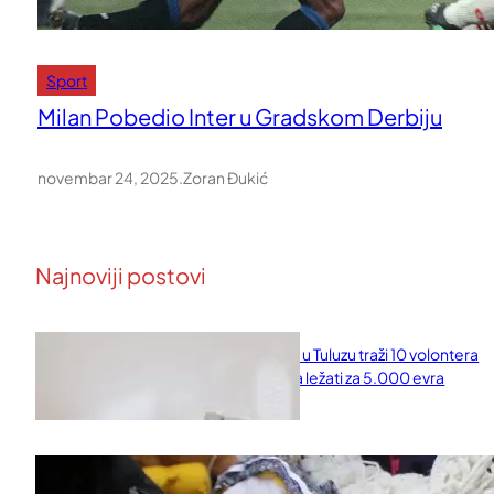
Sport
Milan Pobedio Inter u Gradskom Derbiju
novembar 24, 2025
.
Zoran Đukić
Najnoviji postovi
Naučni institut u Tuluzu traži 10 volontera
koji će 10 dana ležati za 5.000 evra
februar 11, 2026
Saveti za Zdrav Božićni Post 2025