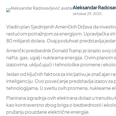
Aleksandar Radosav
oktobar 29, 2025
Vladin plan Sjedinjenih Američkih Država da investi
rastućom potražnjom za energijom. Upravljačka stru
80 milijardi dolara. Ovaj poduhvat predstavlja jedan
Američki predsednik Donald Tramp je izrazio svoj cilj
nafta, gas, ugalj i nuklearna energija. Ovim planom 
izazovima, uključujući i tehnološke promene i ekol
Jedan od ključnih faktora za inicijativu je značajan
inteligenciju. Ovo povećanje predstavlja izazov z
tehnologijama. U svetlu ovih promena, nuklearne elek
Planirana izgradnja ovih elektrana dolazi u trenutku
kao kontraversno zbog briga o bezbednosti i ekološ
pružanju pouzdane električne energije.