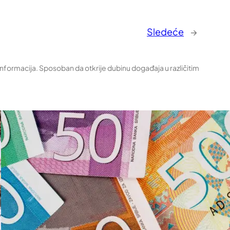
Sledeće
→
 informacija. Sposoban da otkrije dubinu događaja u različitim