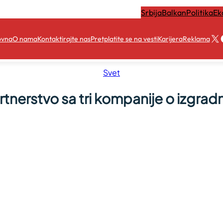
Srbija
Balkan
Politika
Ek
X
ovna
O nama
Kontaktirajte nas
Pretplatite se na vesti
Karijera
Reklama
Svet
tnerstvo sa tri kompanije o izgradn