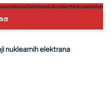
onomija
Hronika
Tehnologije
Kultura
Sport
Medicina
Auto
Svet
Facebook
LinkedIn
ji nuklearnih elektrana