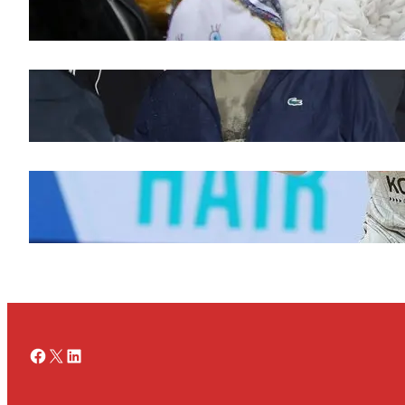
novembar 28, 2025
Doček legende Željka Obradovića
novembar 27, 2025
Ognjen Jaramaz u Cedevita Olimpiji, dok
Partizan doživljava promene
novembar 27, 2025
Facebook
X
LinkedIn