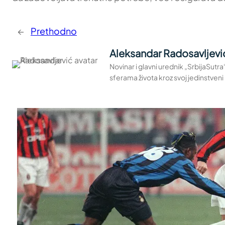
←
Prethodno
Aleksandar Radosavljevi
Novinar i glavni urednik „SrbijaSutr
sferama života kroz svoj jedinstveni 