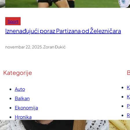
Sport
Iznenađujući poraz Partizana od Železničara
novembar 22, 2025
.
Zoran Đukić
Kategorije
B
K
Auto
K
Balkan
P
Ekonomija
R
Hronika
U
Kultura