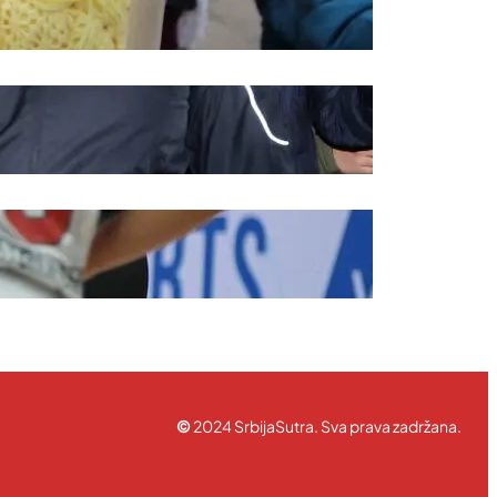
ravila korišćenja
©
2024 SrbijaSutra. Sva prava zadržana.