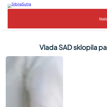
Skoči
na
sadržaj
Nasl
Vlada SAD sklopila par