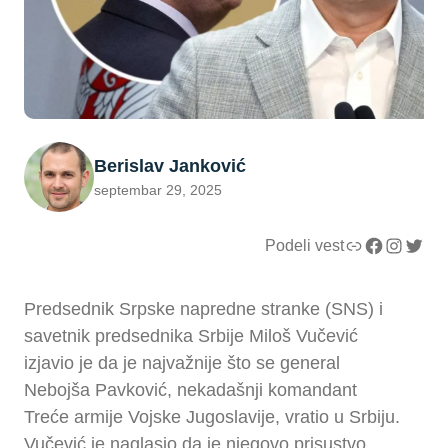
Berislav Janković
septembar 29, 2025
Link
Facebook
Instagram
Twitter
Podeli vest
Predsednik Srpske napredne stranke (SNS) i
savetnik predsednika Srbije Miloš Vučević
izjavio je da je najvažnije što se general
Nebojša Pavković, nekadašnji komandant
Treće armije Vojske Jugoslavije, vratio u Srbiju.
Vučević je naglasio da je njegovo prisustvo