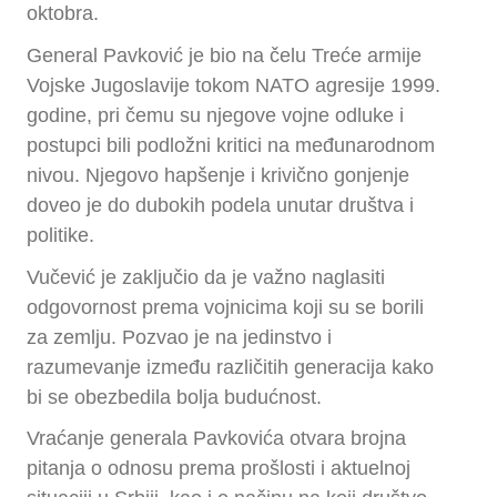
oktobra.
General Pavković je bio na čelu Treće armije
Vojske Jugoslavije tokom NATO agresije 1999.
godine, pri čemu su njegove vojne odluke i
postupci bili podložni kritici na međunarodnom
nivou. Njegovo hapšenje i krivično gonjenje
doveo je do dubokih podela unutar društva i
politike.
Vučević je zaključio da je važno naglasiti
odgovornost prema vojnicima koji su se borili
za zemlju. Pozvao je na jedinstvo i
razumevanje između različitih generacija kako
bi se obezbedila bolja budućnost.
Vraćanje generala Pavkovića otvara brojna
pitanja o odnosu prema prošlosti i aktuelnoj