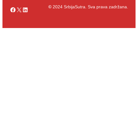
©
2024 SrbijaSutra. Sva prava zadržana.
Facebook
X
LinkedIn