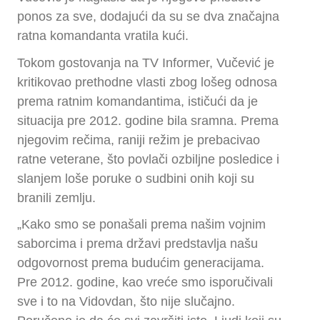
ponos za sve, dodajući da su se dva značajna
ratna komandanta vratila kući.
Tokom gostovanja na TV Informer, Vučević je
kritikovao prethodne vlasti zbog lošeg odnosa
prema ratnim komandantima, ističući da je
situacija pre 2012. godine bila sramna. Prema
njegovim rečima, raniji režim je prebacivao
ratne veterane, što povlači ozbiljne posledice i
slanjem loše poruke o sudbini onih koji su
branili zemlju.
„Kako smo se ponašali prema našim vojnim
saborcima i prema državi predstavlja našu
odgovornost prema budućim generacijama.
Pre 2012. godine, kao vreće smo isporučivali
sve i to na Vidovdan, što nije slučajno.