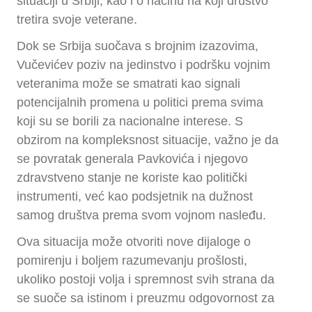
situaciji u Srbiji, kao i o načinu na koji društvo
tretira svoje veterane.
Dok se Srbija suočava s brojnim izazovima,
Vučevićev poziv na jedinstvo i podršku vojnim
veteranima može se smatrati kao signali
potencijalnih promena u politici prema svima
koji su se borili za nacionalne interese. S
obzirom na kompleksnost situacije, važno je da
se povratak generala Pavkovića i njegovo
zdravstveno stanje ne koriste kao politički
instrumenti, već kao podsjetnik na dužnost
samog društva prema svom vojnom nasleđu.
Ova situacija može otvoriti nove dijaloge o
pomirenju i boljem razumevanju prošlosti,
ukoliko postoji volja i spremnost svih strana da
se suoče sa istinom i preuzmu odgovornost za