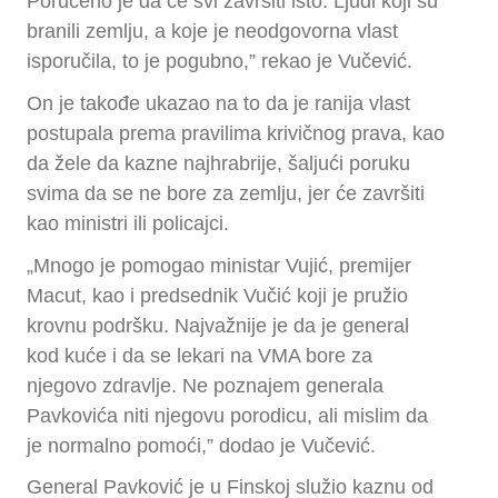
Poručeno je da će svi završiti isto. Ljudi koji su
branili zemlju, a koje je neodgovorna vlast
isporučila, to je pogubno,” rekao je Vučević.
On je takođe ukazao na to da je ranija vlast
postupala prema pravilima krivičnog prava, kao
da žele da kazne najhrabrije, šaljući poruku
svima da se ne bore za zemlju, jer će završiti
kao ministri ili policajci.
„Mnogo je pomogao ministar Vujić, premijer
Macut, kao i predsednik Vučić koji je pružio
krovnu podršku. Najvažnije je da je general
kod kuće i da se lekari na VMA bore za
njegovo zdravlje. Ne poznajem generala
Pavkovića niti njegovu porodicu, ali mislim da
je normalno pomoći,” dodao je Vučević.
General Pavković je u Finskoj služio kaznu od