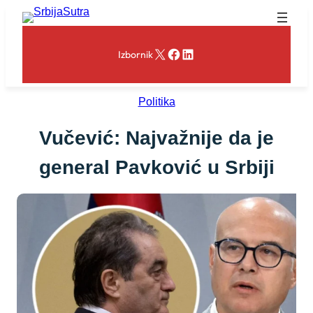
Skoči
na
sadržaj
X
Facebook
LinkedIn
Izbornik
Politika
Vučević: Najvažnije da je
general Pavković u Srbiji