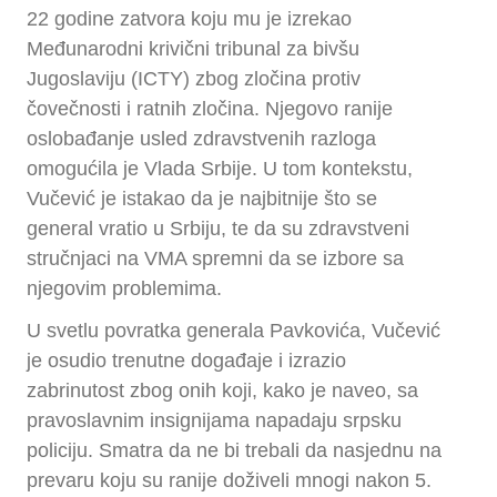
22 godine zatvora koju mu je izrekao
Međunarodni krivični tribunal za bivšu
Jugoslaviju (ICTY) zbog zločina protiv
čovečnosti i ratnih zločina. Njegovo ranije
oslobađanje usled zdravstvenih razloga
omogućila je Vlada Srbije. U tom kontekstu,
Vučević je istakao da je najbitnije što se
general vratio u Srbiju, te da su zdravstveni
stručnjaci na VMA spremni da se izbore sa
njegovim problemima.
U svetlu povratka generala Pavkovića, Vučević
je osudio trenutne događaje i izrazio
zabrinutost zbog onih koji, kako je naveo, sa
pravoslavnim insignijama napadaju srpsku
policiju. Smatra da ne bi trebali da nasjednu na
prevaru koju su ranije doživeli mnogi nakon 5.