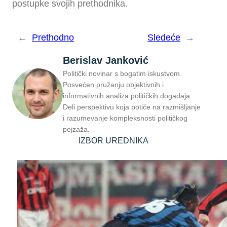
postupke svojih prethodnika.
←
Prethodno
Sledeće
→
Berislav Janković
Politički novinar s bogatim iskustvom.
Posvećen pružanju objektivnih i
informativnih analiza političkih događaja.
Deli perspektivu koja potiče na razmišljanje
i razumevanje kompleksnosti političkog
pejzaža.
IZBOR UREDNIKA