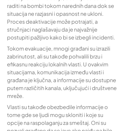
raditi na bombi tokom narednih dana dok se
situacija ne razjasni i opasnost ne ukloni.
Proces deaktivacije može potrajati, a
stručnjaci naglašavaju da je najvažnije
postupiti pažljivo kako bi se izbegli incidenti.
Tokom evakuacije, mnogi građani su izrazili
zabrinutost, ali su takođe pohvalili brzu i
efikasnu reakciju lokalnih vlasti. U ovakvim
situacijama, komunikacija između vlasti i
građana je ključna, a informacije su dostupne
putem različitih kanala, uključujući i društvene
mreže.
Vlasti su takođe obezbedile informacije o
tome gde se ljudi mogu skloniti i koje su
opcije na raspolaganju za smeštaj. Oni su
pozvali građane da se jave ako naiđu na bilo