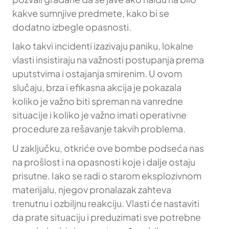
kakve sumnjive predmete, kako bi se
dodatno izbegle opasnosti.
Iako takvi incidenti izazivaju paniku, lokalne
vlasti insistiraju na važnosti postupanja prema
uputstvima i ostajanja smirenim. U ovom
slučaju, brza i efikasna akcija je pokazala
koliko je važno biti spreman na vanredne
situacije i koliko je važno imati operativne
procedure za rešavanje takvih problema.
U zaključku, otkriće ove bombe podseća nas
na prošlost i na opasnosti koje i dalje ostaju
prisutne. Iako se radi o starom eksplozivnom
materijalu, njegov pronalazak zahteva
trenutnu i ozbiljnu reakciju. Vlasti će nastaviti
da prate situaciju i preduzimati sve potrebne