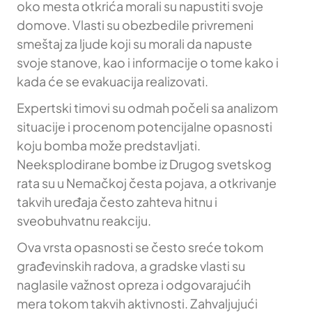
oko mesta otkrića morali su napustiti svoje
domove. Vlasti su obezbedile privremeni
smeštaj za ljude koji su morali da napuste
svoje stanove, kao i informacije o tome kako i
kada će se evakuacija realizovati.
Expertski timovi su odmah počeli sa analizom
situacije i procenom potencijalne opasnosti
koju bomba može predstavljati.
Neeksplodirane bombe iz Drugog svetskog
rata su u Nemačkoj česta pojava, a otkrivanje
takvih uređaja često zahteva hitnu i
sveobuhvatnu reakciju.
Ova vrsta opasnosti se često sreće tokom
građevinskih radova, a gradske vlasti su
naglasile važnost opreza i odgovarajućih
mera tokom takvih aktivnosti. Zahvaljujući