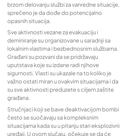
brzom delovanju službi za vanredne situacije,
sprečeno je da dođe do potencijalno
opasnih situacija.
Sve aktivnosti vezane za evakuaciju i
deminiranje su organizovane u saradnji sa
lokalnim vlastima i bezbednosnim službama.
Građani su pozvani da se pridržavaju
uputstava koje su izdane radi njihove
sigurnosti. Vlasti su ukazale na to koliko je
važno ostati miran u ovakvim situacijama i da
su sve aktivnosti preduzete s ciljem zaštite
građana.
Stručnjaci koji se bave deaktivacijom bombi
često se suočavaju sa kompleksnim
situacijama kada su u pitanju stari eksplozivni
uređaji. U ovom slučaju, očekuje se da će