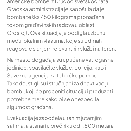
američke bombe iz Drugog svetskog rata.
Gradska administracija je saopštila da je
bomba teška 450 kilograma pronađena
tokom građevinskih radova u oblasti
Grosrojt. Ova situacija je podigla uzbunu
među lokalnim vlastima, koje su odmah
reagovale slanjem relevantnih službi na teren.
Na mesto događaja su upućene vatrogasne
jedinice, spasilačke službe, policija, kao i
Savezna agencija za tehničku pomoć.
Takođe, stigli su i stručnjaci za deaktivaciju
bombi, koji će proceniti situaciju i preduzeti
potrebne mere kako bi se obezbedila
sigurnost građana.
Evakuacija je započela u ranim jutarnjim
satima, a stanari u prečniku od 1.500 metara