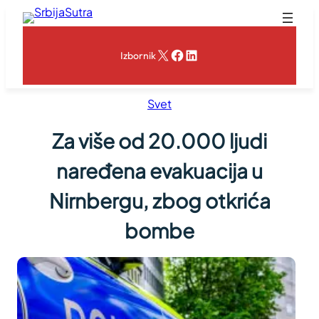
Skoči
na
sadržaj
X
Facebook
LinkedIn
Izbornik
Svet
Za više od 20.000 ljudi
naređena evakuacija u
Nirnbergu, zbog otkrića
bombe