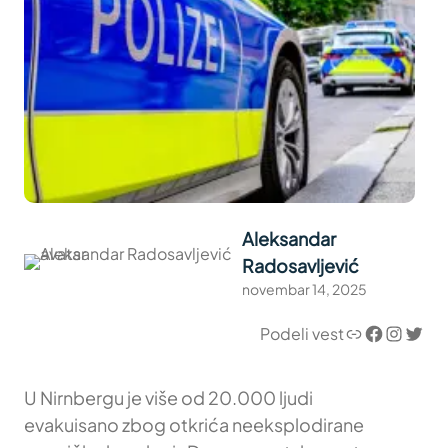
Aleksandar
Radosavljević
novembar 14, 2025
Link
Facebook
Instagram
Twitter
Podeli vest
U Nirnbergu je više od 20.000 ljudi
evakuisano zbog otkrića neeksplodirane