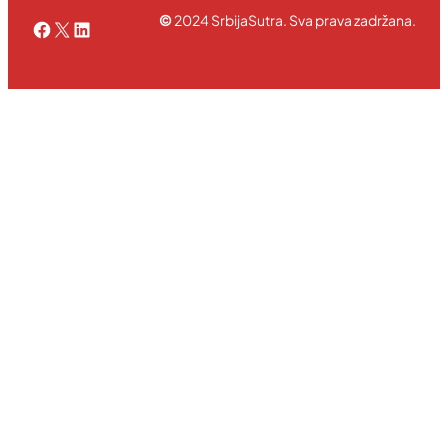
©
2024 SrbijaSutra. Sva prava zadržana.
Facebook
X
LinkedIn