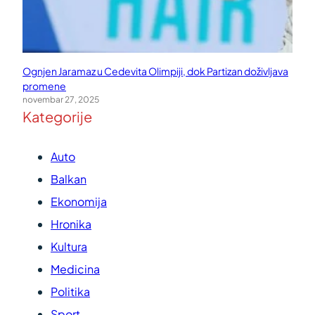
Ognjen Jaramaz u Cedevita Olimpiji, dok Partizan doživljava
promene
novembar 27, 2025
Kategorije
Auto
Balkan
Ekonomija
Hronika
Kultura
Medicina
Politika
Sport