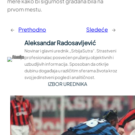
mere kako bi sigurnost građana bila na
prvom mestu.
←
Prethodno
Sledeće
→
Aleksandar Radosavljević
Novinar i glavni urednik „SrbijaSutra“. Strastveni
profesionalac posvećen pružanju objektivnih i
uzbudljivih informacija. Sposoban da otkrije
dubinu događaja u različitim sferama života kroz
svoj jedinstveni pogled i analitičnost.
IZBOR UREDNIKA