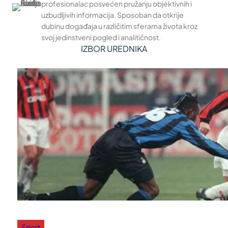
profesionalac posvećen pružanju objektivnih i
uzbudljivih informacija. Sposoban da otkrije
dubinu događaja u različitim sferama života kroz
svoj jedinstveni pogled i analitičnost.
IZBOR UREDNIKA
Sport