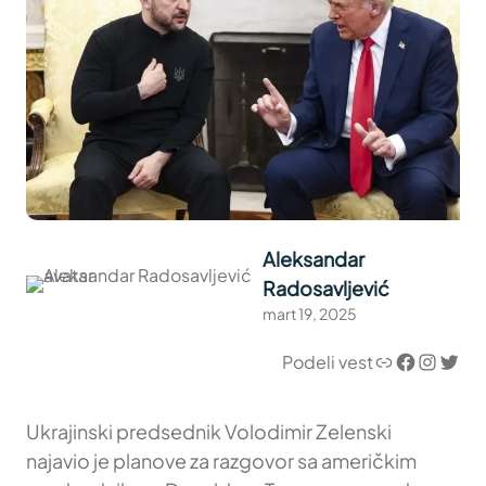
Aleksandar
Radosavljević
mart 19, 2025
Link
Facebook
Instagram
Twitter
Podeli vest
Ukrajinski predsednik Volodimir Zelenski
najavio je planove za razgovor sa američkim