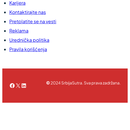
Karijera
Kontaktirajte nas
Pretplatite se na vesti
Reklama
Urednička politika
Pravila korišćenja
©
2024 SrbijaSutra. Sva prava zadržana.
Facebook
X
LinkedIn