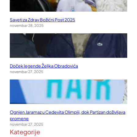
Saveti za Zdrav Božićni Post 2025
novembar 28, 2025
Doček legende Željka Obradovića
novembar 27, 2025
Ognjen Jaramaz u Cedevita Olimpiji, dok Partizan doživljava
promene
novembar 27, 2025
Kategorije