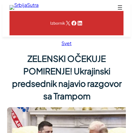
Skoči
na
sadržaj
X
Facebook
LinkedIn
Izbornik
Svet
ZELENSKI OČEKUJE
POMIRENJE! Ukrajinski
predsednik najavio razgovor
sa Trampom