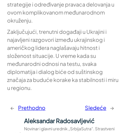
strategije i određivanje pravaca delovanja u
ovom komplikovanom međunarodnom
okruženju.
Zaključujući, trenutni događaji u Ukrajini i
najavljeni razgovori između ukrajinskog i
američkog lidera naglašavaju hitnost i
složenost situacije. U vreme kada su
međunarodni odnosi na testu, svaka
diplomatija i dialog biće od suštinskog
značaja za buduće korake ka stabilnosti i miru
u regionu.
←
Prethodno
Sledeće
→
Aleksandar Radosavljević
Novinar i glavni urednik „SrbijaSutra“. Strastveni