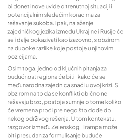
bi doneti nove uvide o trenutnoj situaciji i
potencijalnim sledećim koracima za
rešavanje sukoba. Ipak, nalaženje
zajedničkog jezika između Ukrajine i Rusije će
se i dalje pokazivati kao izazovno, s obzirom
na duboke razlike koje postoje u njihovim
pozicijama.
Osim toga, jedno od ključnih pitanja za
budućnost regiona će biti i kako će se
međunarodna zajednica snaći u ovoj krizi. S
obzirom na to da se konflikti obično ne
rešavaju brzo, postoje sumnje o tome koliko
će vremena proći pre nego što dođe do
nekog održivog rešenja. U tom kontekstu,
razgovor između Zelenskog i Trampa može
biti presudan za formulisanje buduće