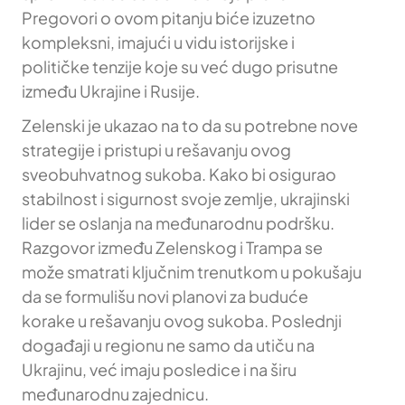
Pregovori o ovom pitanju biće izuzetno
kompleksni, imajući u vidu istorijske i
političke tenzije koje su već dugo prisutne
između Ukrajine i Rusije.
Zelenski je ukazao na to da su potrebne nove
strategije i pristupi u rešavanju ovog
sveobuhvatnog sukoba. Kako bi osigurao
stabilnost i sigurnost svoje zemlje, ukrajinski
lider se oslanja na međunarodnu podršku.
Razgovor između Zelenskog i Trampa se
može smatrati ključnim trenutkom u pokušaju
da se formulišu novi planovi za buduće
korake u rešavanju ovog sukoba. Poslednji
događaji u regionu ne samo da utiču na
Ukrajinu, već imaju posledice i na širu
međunarodnu zajednicu.