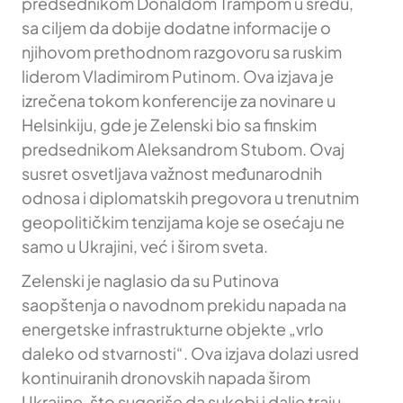
predsednikom Donaldom Trampom u sredu,
sa ciljem da dobije dodatne informacije o
njihovom prethodnom razgovoru sa ruskim
liderom Vladimirom Putinom. Ova izjava je
izrečena tokom konferencije za novinare u
Helsinkiju, gde je Zelenski bio sa finskim
predsednikom Aleksandrom Stubom. Ovaj
susret osvetljava važnost međunarodnih
odnosa i diplomatskih pregovora u trenutnim
geopolitičkim tenzijama koje se osećaju ne
samo u Ukrajini, već i širom sveta.
Zelenski je naglasio da su Putinova
saopštenja o navodnom prekidu napada na
energetske infrastrukturne objekte „vrlo
daleko od stvarnosti“. Ova izjava dolazi usred
kontinuiranih dronovskih napada širom
Ukrajine, što sugeriše da sukobi i dalje traju