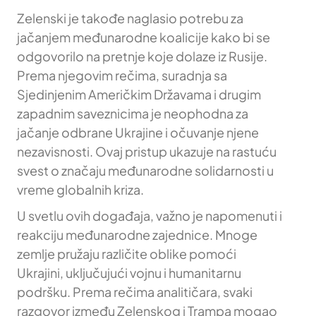
Zelenski je takođe naglasio potrebu za
jačanjem međunarodne koalicije kako bi se
odgovorilo na pretnje koje dolaze iz Rusije.
Prema njegovim rečima, suradnja sa
Sjedinjenim Američkim Državama i drugim
zapadnim saveznicima je neophodna za
jačanje odbrane Ukrajine i očuvanje njene
nezavisnosti. Ovaj pristup ukazuje na rastuću
svest o značaju međunarodne solidarnosti u
vreme globalnih kriza.
U svetlu ovih događaja, važno je napomenuti i
reakciju međunarodne zajednice. Mnoge
zemlje pružaju različite oblike pomoći
Ukrajini, uključujući vojnu i humanitarnu
podršku. Prema rečima analitičara, svaki
razgovor između Zelenskog i Trampa mogao