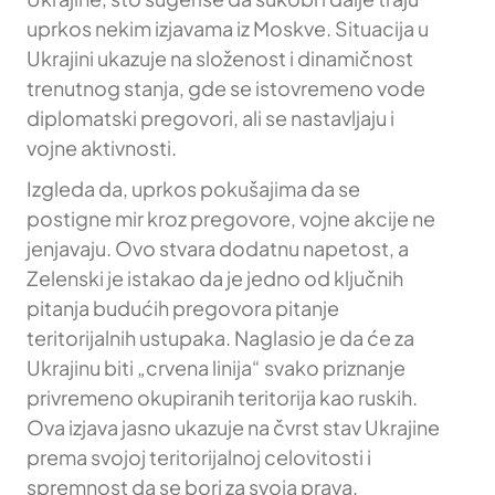
uprkos nekim izjavama iz Moskve. Situacija u
Ukrajini ukazuje na složenost i dinamičnost
trenutnog stanja, gde se istovremeno vode
diplomatski pregovori, ali se nastavljaju i
vojne aktivnosti.
Izgleda da, uprkos pokušajima da se
postigne mir kroz pregovore, vojne akcije ne
jenjavaju. Ovo stvara dodatnu napetost, a
Zelenski je istakao da je jedno od ključnih
pitanja budućih pregovora pitanje
teritorijalnih ustupaka. Naglasio je da će za
Ukrajinu biti „crvena linija“ svako priznanje
privremeno okupiranih teritorija kao ruskih.
Ova izjava jasno ukazuje na čvrst stav Ukrajine
prema svojoj teritorijalnoj celovitosti i
spremnost da se bori za svoja prava.