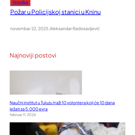
Hronika
Požar u Policijskoj stanici u Kninu
novembar 22, 2025
.
Aleksandar Radosavljević
Najnoviji postovi
Naučni institut u Tuluzu traži 10 volontera koji će 10 dana
ležati za 5.000 evra
februar 11, 2026