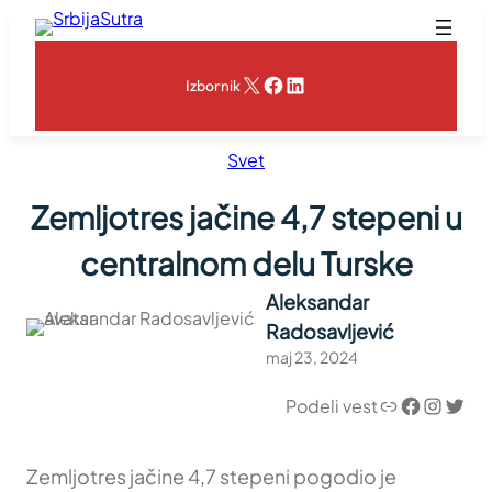
Skoči
na
sadržaj
X
Facebook
LinkedIn
Izbornik
Svet
Zemljotres jačine 4,7 stepeni u
centralnom delu Turske
Aleksandar
Radosavljević
maj 23, 2024
Link
Facebook
Instagram
Twitter
Podeli vest
Zemljotres jačine 4,7 stepeni pogodio je