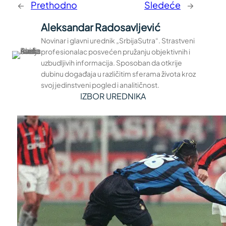
←
Prethodno
Sledeće
→
Aleksandar Radosavljević
Novinar i glavni urednik „SrbijaSutra“. Strastveni
profesionalac posvećen pružanju objektivnih i
uzbudljivih informacija. Sposoban da otkrije
dubinu događaja u različitim sferama života kroz
svoj jedinstveni pogled i analitičnost.
IZBOR UREDNIKA