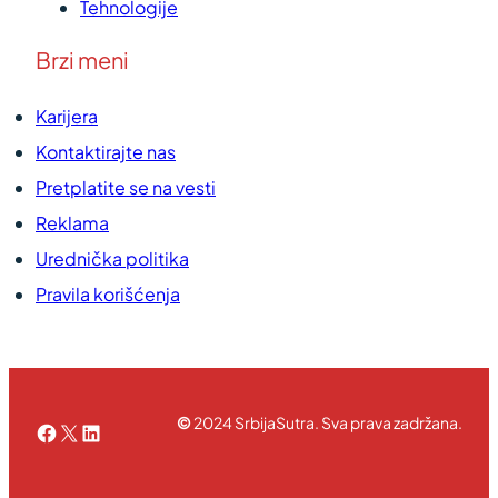
Tehnologije
Brzi meni
Karijera
Kontaktirajte nas
Pretplatite se na vesti
Reklama
Urednička politika
Pravila korišćenja
©
2024 SrbijaSutra. Sva prava zadržana.
Facebook
X
LinkedIn