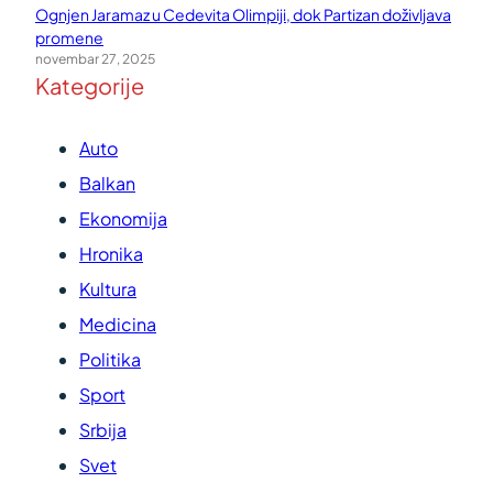
Ognjen Jaramaz u Cedevita Olimpiji, dok Partizan doživljava
promene
novembar 27, 2025
Kategorije
Auto
Balkan
Ekonomija
Hronika
Kultura
Medicina
Politika
Sport
Srbija
Svet