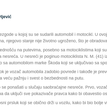
ljević
gode u kojoj su se sudarili automobil i motocikl. U ovoj 
 njegovo stanje nije životno ugroženo, što je obradovalo
ednošću na putevima, posebno sa motociklistima koji su č
 nesreća. U nesreći je poginuo motociklista N. M. (41) 
rio sa automobilom marke Škoda koji se uključivao sa sp
dok je vozač automobila zadobio povrede i takođe je pre
 veću pažnju i svest o bezbednosti na putu.
 se ponašati u slučaju saobraćajne nesreće. Prvo, vozač 
reba da uključi sve pokazivače pravca kako bi obavestio o
sni prsluk koji se obično drži u vozilu, kako bi bio bolje 