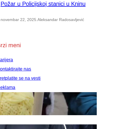
Požar u Policijskoj stanici u Kninu
novembar 22, 2025
.
Aleksandar Radosavljević
rzi meni
arijera
ontaktirajte nas
retplatite se na vesti
eklama
rednička politika
ravila korišćenja