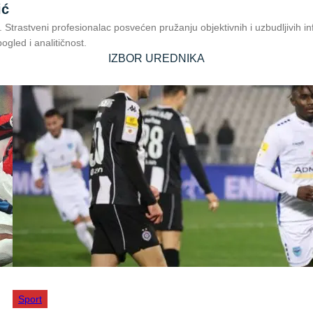
ić
“. Strastveni profesionalac posvećen pružanju objektivnih i uzbudljivih i
ogled i analitičnost.
IZBOR UREDNIKA
Sport