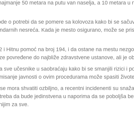
 najmanje 50 metara na putu van naselja, a 10 metara u 
e o potrebi da se pomere sa kolovoza kako bi se sačuvao
arnih nesreća. Kada je mesto osigurano, može se pristu
2 i Hitnu pomoć na broj 194, i da ostane na mestu nezgod
 povređene do najbliže zdravstvene ustanove, ali je o
 sve učesnike u saobraćaju kako bi se smanjili rizici i p
rmisanje javnosti o ovim procedurama može spasiti živote
 mora shvatiti ozbiljno, a recentni incidenenti su snaža
ca treba da bude jedinstvena u naporima da se poboljša 
ijim za sve.