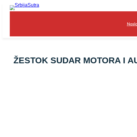
Skoči
na
sadržaj
Nasl
ŽESTOK SUDAR MOTORA I AUTO