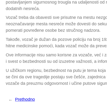
postavljanjem sigurnosnog trougla na udaljenosti od
dodatnih nesreća.
Vozač treba da obavesti sve prisutne na mestu nezgod
neoznačavanje mesta nesreće može dovesti do sekund
pomerati povređene osobe bez stručnog nadzora.
Takođe, vozač je dužan da pozove policiju na broj 19
hitne medicinske pomoći, kada vozač može da preveze
Ove informacije nisu samo korisne za vozače, već i za
i svest o bezbednosti su od izuzetne važnosti, a info
U užičkom regionu, bezbednost na putu je tema koja se
se čini da ove tragedije postaju sve češće, zajedni
vozače da preuzmu odgovornost i učine putove sigurn
←
Prethodno