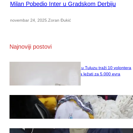
Milan Pobedio Inter u Gradskom Derbiju
novembar 24, 2025
.
Zoran Đukić
Najnoviji postovi
Naučni institut u Tuluzu traži 10 volontera
koji će 10 dana ležati za 5.000 evra
februar 11, 2026
Saveti za Zdrav Božićni Post 2025
novembar 28, 2025