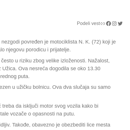
Link
Facebook
Instagram
Twitter
Podeli vest
nezgodi povređen je motociklista N. K. (72) koji je
 njegovu porodicu i prijatelje.
esto u riziku zbog velike izloženosti. Nažalost,
iz Užica. Ova nesreća dogodila se oko 13.30
orednog puta.
vezen u užičku bolnicu. Ova dva slučaja su samo
treba da isključi motor svog vozila kako bi
stale vozače o opasnosti na putu.
vidljiv. Takođe, obavezno je obezbediti lice mesta