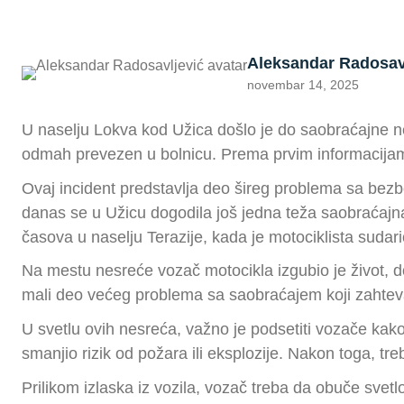
Aleksandar Radosav
novembar 14, 2025
U naselju Lokva kod Užica došlo je do saobraćajne nez
odmah prevezen u bolnicu. Prema prvim informacijama,
Ovaj incident predstavlja deo šireg problema sa bezb
danas se u Užicu dogodila još jedna teža saobraćajna
časova u naselju Terazije, kada je motociklista suda
Na mestu nesreće vozač motocikla izgubio je život, 
mali deo većeg problema sa saobraćajem koji zahteva
U svetlu ovih nesreća, važno je podsetiti vozače kako
smanjio rizik od požara ili eksplozije. Nakon toga, t
Prilikom izlaska iz vozila, vozač treba da obuče svetlo