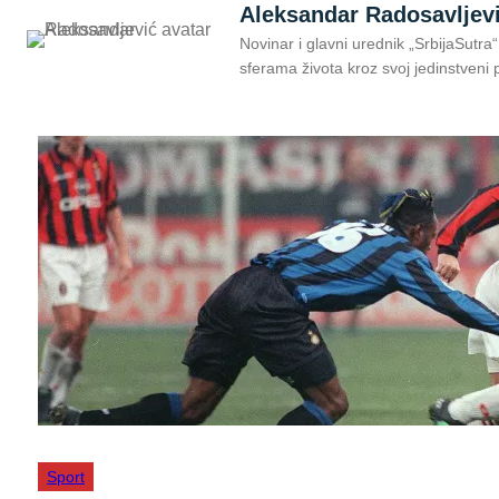
Aleksandar Radosavljev
Novinar i glavni urednik „SrbijaSutra
sferama života kroz svoj jedinstveni p
Sport