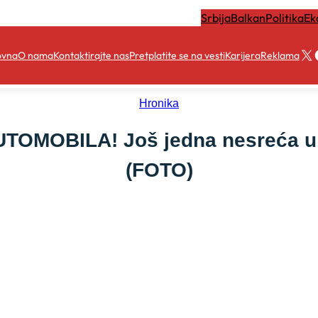
Srbija
Balkan
Politika
Ek
X
ovna
O nama
Kontaktirajte nas
Pretplatite se na vesti
Karijera
Reklama
Hronika
MOBILA! Još jedna nesreća u Už
(FOTO)