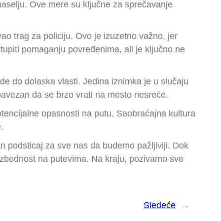
naselju. Ove mere su ključne za sprečavanje
 trag za policiju. Ovo je izuzetno važno, jer
piti pomaganju povređenima, ali je ključno ne
e do dolaska vlasti. Jedina iznimka je u slučaju
bavezan da se brzo vrati na mesto nesreće.
otencijalne opasnosti na putu. Saobraćajna kultura
.
n podsticaj za sve nas da budemo pažljiviji. Dok
bezbednost na putevima. Na kraju, pozivamo sve
Sledeće
→