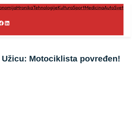
onomija
Hronika
Tehnologije
Kultura
Sport
Medicina
Auto
Svet
Facebook
LinkedIn
icu: Motociklista povređen!