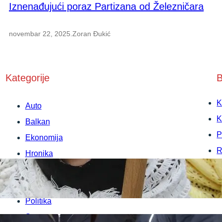
Iznenađujući poraz Partizana od Železničara
novembar 22, 2025
.
Zoran Đukić
Kategorije
B
K
Auto
K
Balkan
P
Ekonomija
R
Hronika
U
Kultura
P
Medicina
Politika
Sport