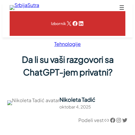
Skoči
na
sadržaj
X
Facebook
LinkedIn
Izbornik
Tehnologije
Da li su vaši razgovori sa
ChatGPT-jem privatni?
Nikoleta Tadić
oktobar 4, 2025
Link
Facebook
Instagram
Twitter
Podeli vest