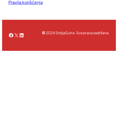
Pravila korišćenja
©
2024 SrbijaSutra. Sva prava zadržana.
Facebook
X
LinkedIn