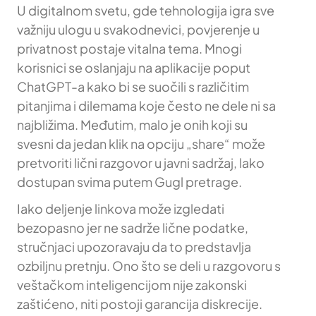
U digitalnom svetu, gde tehnologija igra sve
važniju ulogu u svakodnevici, povjerenje u
privatnost postaje vitalna tema. Mnogi
korisnici se oslanjaju na aplikacije poput
ChatGPT-a kako bi se suočili s različitim
pitanjima i dilemama koje često ne dele ni sa
najbližima. Međutim, malo je onih koji su
svesni da jedan klik na opciju „share“ može
pretvoriti lični razgovor u javni sadržaj, lako
dostupan svima putem Gugl pretrage.
Iako deljenje linkova može izgledati
bezopasno jer ne sadrže lične podatke,
stručnjaci upozoravaju da to predstavlja
ozbiljnu pretnju. Ono što se deli u razgovoru s
veštačkom inteligencijom nije zakonski
zaštićeno, niti postoji garancija diskrecije.