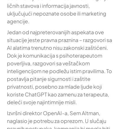
ličnih stavova i informacija javnosti,
uključujući nepoznate osobe ili marketing
agencije.
Jedan od najpreterovanijih aspekata ove
situacije jeste pravna praznina – razgovori sa
AI alatima trenutno nisu zakonski zaštićeni.
Dok je komunikacija s psihoterapeutom
poverljiva, razgovori sa veštačkom
inteligencijom ne podležu istim pravilima. To
postavlja pitanje sigurnosti i zaštite
privatnosti, posebno za mlade ljude koji
koriste ChatGPT kao zamenu za terapeuta,
deleći svoje najintimnije misli.
Izvršni direktor OpenAI-a, Sem Altman,
naglasio je potrebu za oprezom. U slučaju
pravnih postupaka, kompanija bi mogla biti