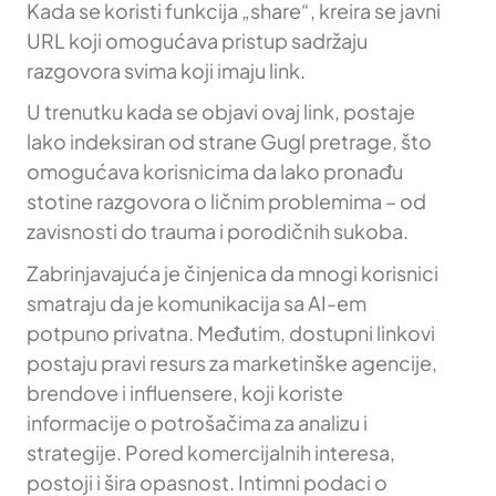
Kada se koristi funkcija „share“, kreira se javni
URL koji omogućava pristup sadržaju
razgovora svima koji imaju link.
U trenutku kada se objavi ovaj link, postaje
lako indeksiran od strane Gugl pretrage, što
omogućava korisnicima da lako pronađu
stotine razgovora o ličnim problemima – od
zavisnosti do trauma i porodičnih sukoba.
Zabrinjavajuća je činjenica da mnogi korisnici
smatraju da je komunikacija sa AI-em
potpuno privatna. Međutim, dostupni linkovi
postaju pravi resurs za marketinške agencije,
brendove i influensere, koji koriste
informacije o potrošačima za analizu i
strategije. Pored komercijalnih interesa,
postoji i šira opasnost. Intimni podaci o