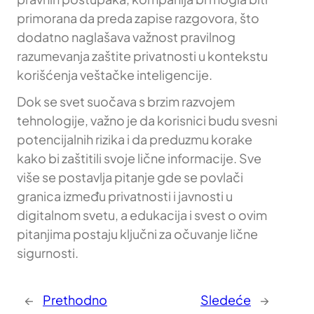
primorana da preda zapise razgovora, što
dodatno naglašava važnost pravilnog
razumevanja zaštite privatnosti u kontekstu
korišćenja veštačke inteligencije.
Dok se svet suočava s brzim razvojem
tehnologije, važno je da korisnici budu svesni
potencijalnih rizika i da preduzmu korake
kako bi zaštitili svoje lične informacije. Sve
više se postavlja pitanje gde se povlači
granica između privatnosti i javnosti u
digitalnom svetu, a edukacija i svest o ovim
pitanjima postaju ključni za očuvanje lične
sigurnosti.
←
Prethodno
Sledeće
→