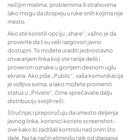
nečijim mislima, problemima ili strahovima
lako mogu da dospeju u ruke onih kojima nije
mesto.
Ako ste koristili opciju „share“, važno je da
proverite da li su vaši razgovori javno
dostupni. To možete uraditi jednostavno
otvaranjem linka koji ste ranije delili i
proverom oznake u gornjem desnom uglu
ekrana. Ako piše „Public“, vaša komunikacija
je vidljiva svima, a lako možete promeniti
status u „Private“, čime sprečavate dalju
distribuciju svojih reči.
Stručnjaci preporučuju da umesto deljenja
javnog linka, korisnici koriste screenshot-
ove kako bi zadržali kontrolu nad onim što
dele. Na taj način eliminišu rizik od izlaganja