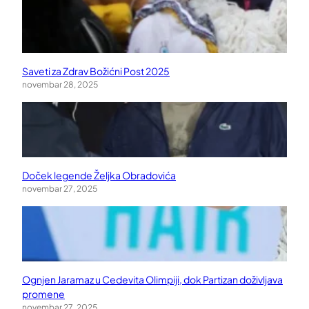
Saveti za Zdrav Božićni Post 2025
novembar 28, 2025
Doček legende Željka Obradovića
novembar 27, 2025
Ognjen Jaramaz u Cedevita Olimpiji, dok Partizan doživljava
promene
novembar 27, 2025