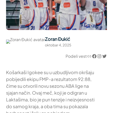
Zoran Đukić
oktobar 4, 2025
Link
Facebook
Instagram
Twitter
Podeli vest
Košarkaši Igokee su u uzbudljivom okršaju
pobijedili ekipu FMP-a rezultatom 92:88,
čime su otvorili novu sezonu ABA lige na
sjajan način. Ovaj meč, koji je odigran u
Laktašima, bio je pun tenzije i neizvjesnosti
do samog kraja, a oba tima su pokazala