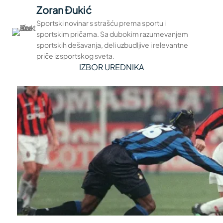
Zoran Đukić
Sportski novinar s strašću prema sportu i
sportskim pričama. Sa dubokim razumevanjem
sportskih dešavanja, deli uzbudljive i relevantne
priče iz sportskog sveta.
IZBOR UREDNIKA