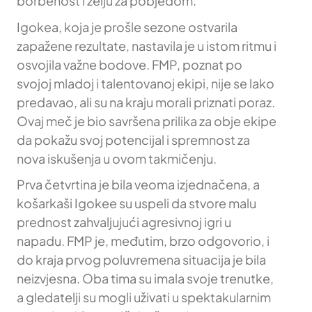
borbenost i želju za pobjedom.
Igokea, koja je prošle sezone ostvarila
zapažene rezultate, nastavila je u istom ritmu i
osvojila važne bodove. FMP, poznat po
svojoj mladoj i talentovanoj ekipi, nije se lako
predavao, ali su na kraju morali priznati poraz.
Ovaj meč je bio savršena prilika za obje ekipe
da pokažu svoj potencijal i spremnost za
nova iskušenja u ovom takmičenju.
Prva četvrtina je bila veoma izjednačena, a
košarkaši Igokee su uspeli da stvore malu
prednost zahvaljujući agresivnoj igri u
napadu. FMP je, međutim, brzo odgovorio, i
do kraja prvog poluvremena situacija je bila
neizvjesna. Oba tima su imala svoje trenutke,
a gledatelji su mogli uživati u spektakularnim