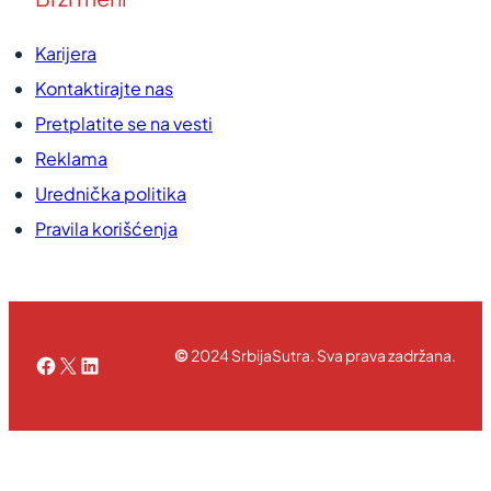
Karijera
Kontaktirajte nas
Pretplatite se na vesti
Reklama
Urednička politika
Pravila korišćenja
©
2024 SrbijaSutra. Sva prava zadržana.
Facebook
X
LinkedIn