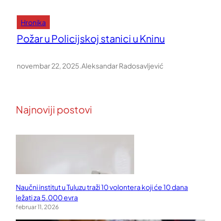
Hronika
Požar u Policijskoj stanici u Kninu
novembar 22, 2025
.
Aleksandar Radosavljević
Najnoviji postovi
Naučni institut u Tuluzu traži 10 volontera koji će 10 dana
ležati za 5.000 evra
februar 11, 2026