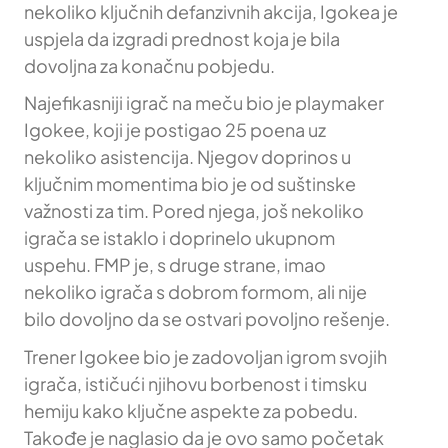
nekoliko ključnih defanzivnih akcija, Igokea je
uspjela da izgradi prednost koja je bila
dovoljna za konačnu pobjedu.
Najefikasniji igrač na meču bio je playmaker
Igokee, koji je postigao 25 poena uz
nekoliko asistencija. Njegov doprinos u
ključnim momentima bio je od suštinske
važnosti za tim. Pored njega, još nekoliko
igrača se istaklo i doprinelo ukupnom
uspehu. FMP je, s druge strane, imao
nekoliko igrača s dobrom formom, ali nije
bilo dovoljno da se ostvari povoljno rešenje.
Trener Igokee bio je zadovoljan igrom svojih
igrača, ističući njihovu borbenost i timsku
hemiju kako ključne aspekte za pobedu.
Takođe je naglasio da je ovo samo početak