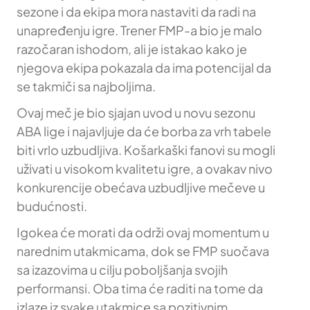
sezone i da ekipa mora nastaviti da radi na
unapređenju igre. Trener FMP-a bio je malo
razočaran ishodom, ali je istakao kako je
njegova ekipa pokazala da ima potencijal da
se takmiči sa najboljima.
Ovaj meč je bio sjajan uvod u novu sezonu
ABA lige i najavljuje da će borba za vrh tabele
biti vrlo uzbudljiva. Košarkaški fanovi su mogli
uživati u visokom kvalitetu igre, a ovakav nivo
konkurencije obećava uzbudljive mečeve u
budućnosti.
Igokea će morati da održi ovaj momentum u
narednim utakmicama, dok se FMP suočava
sa izazovima u cilju poboljšanja svojih
performansi. Oba tima će raditi na tome da
izlaze iz svake utakmice sa pozitivnim