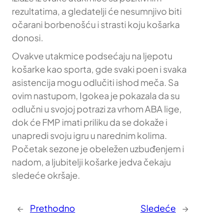
rezultatima, a gledatelji će nesumnjivo biti
očarani borbenošću i strasti koju košarka
donosi.
Ovakve utakmice podsećaju na ljepotu
košarke kao sporta, gde svaki poen i svaka
asistencija mogu odlučiti ishod meča. Sa
ovim nastupom, Igokea je pokazala da su
odlučni u svojoj potrazi za vrhom ABA lige,
dok će FMP imati priliku da se dokaže i
unapredi svoju igru u narednim kolima.
Početak sezone je obeležen uzbuđenjem i
nadom, a ljubitelji košarke jedva čekaju
sledeće okršaje.
←
Prethodno
Sledeće
→