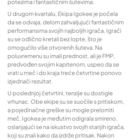
potezima i fantastičnim šutevima.
U drugom kvartalu, Ekipa Igokee je počela
da se odvaja, delom zahvaljujući fantastičnim
performansima svojih najboljih igrača. Igrači
su se odlično kretali bez lopte, što je
omogućilo više otvorenih šuteva. Na
poluvremenu su imali prednost, ali je FMP,
predvođen svojim kapitenom, uspeo da se
vrati u meč i do kraja treće četvrtine ponovo
izjednači rezultat.
U poslednjoj četvrtini, tenzije su dostigle
vrhunac. Obe ekipe su se suočile s pritiskom,
a pojedinačne greške su mogle prelomiti
meč. Igokea je međutim odigrala smireno,
oslanjajući se na iskustvo svojih starijih igrača,
koji su znali kako da izdrže pritisak. Nakon