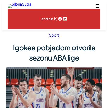
Skoči
na
sadržaj
X
Facebook
LinkedIn
Izbornik
Sport
Igokea pobjedom otvorila
sezonu ABA lige