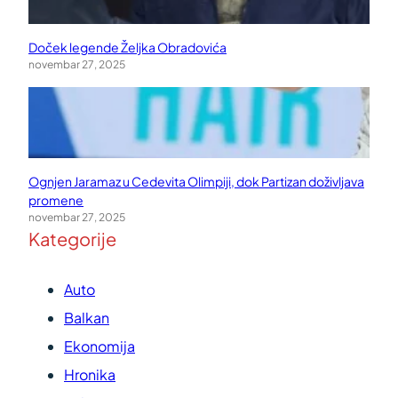
Doček legende Željka Obradovića
novembar 27, 2025
Ognjen Jaramaz u Cedevita Olimpiji, dok Partizan doživljava
promene
novembar 27, 2025
Kategorije
Auto
Balkan
Ekonomija
Hronika