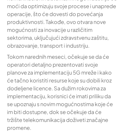
moći da optimizuju svoje procese i unaprede
operacije, što će dovesti do povećanja
produktivnosti. Takođe, ovo otvara nove
mogućnosti za inovacije u različitim
sektorima, uključujući zdravstvenu zaštitu,
obrazovanje, transport i industriju.
Tokom narednih meseci, očekuje se da će
operatori detaljno prezentovati svoje
planove za implementaciju 5G mreže i kako
će tačno koristiti resurse koje su dobili kroz
dodeljene licence. Sa dužim rokovima za
implementaciju, korisnici će imati priliku da
se upoznaju s novim mogućnostima koje će
im biti dostupne, dok se očekuje da će
tržište telekomunikacija doživeti značajne
promene.