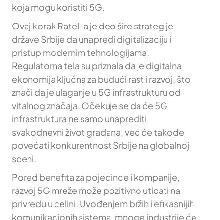
koja mogu koristiti 5G.
Ovaj korak Ratel-a je deo šire strategije
države Srbije da unapredi digitalizaciju i
pristup modernim tehnologijama.
Regulatorna tela su priznala da je digitalna
ekonomija ključna za budući rast i razvoj, što
znači da je ulaganje u 5G infrastrukturu od
vitalnog značaja. Očekuje se da će 5G
infrastruktura ne samo unaprediti
svakodnevni život građana, već će takođe
povećati konkurentnost Srbije na globalnoj
sceni.
Pored benefita za pojedince i kompanije,
razvoj 5G mreže može pozitivno uticati na
privredu u celini. Uvođenjem bržih i efikasnijih
komunikacionih sistema, mnoge industrije će