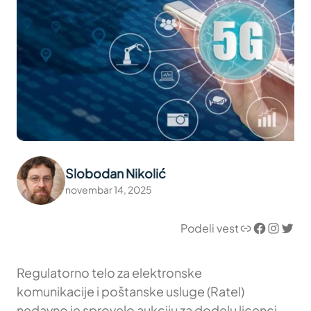
Slobodan Nikolić
novembar 14, 2025
Link
Facebook
Instagram
Twitter
Podeli vest
Regulatorno telo za elektronske
komunikacije i poštanske usluge (Ratel)
nedavno je sprovelo aukciju za dodelu licenci