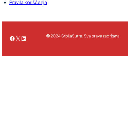
Pravila korišćenja
©
2024 SrbijaSutra. Sva prava zadržana.
Facebook
X
LinkedIn