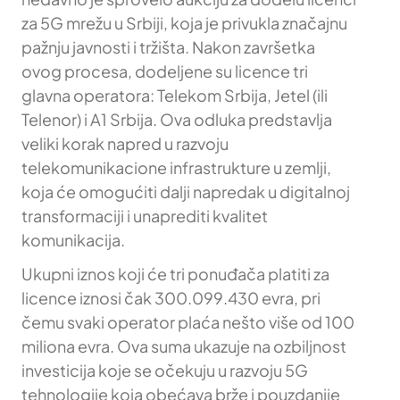
za 5G mrežu u Srbiji, koja je privukla značajnu
pažnju javnosti i tržišta. Nakon završetka
ovog procesa, dodeljene su licence tri
glavna operatora: Telekom Srbija, Jetel (ili
Telenor) i A1 Srbija. Ova odluka predstavlja
veliki korak napred u razvoju
telekomunikacione infrastrukture u zemlji,
koja će omogućiti dalji napredak u digitalnoj
transformaciji i unaprediti kvalitet
komunikacija.
Ukupni iznos koji će tri ponuđača platiti za
licence iznosi čak 300.099.430 evra, pri
čemu svaki operator plaća nešto više od 100
miliona evra. Ova suma ukazuje na ozbiljnost
investicija koje se očekuju u razvoju 5G
tehnologije koja obećava brže i pouzdanije