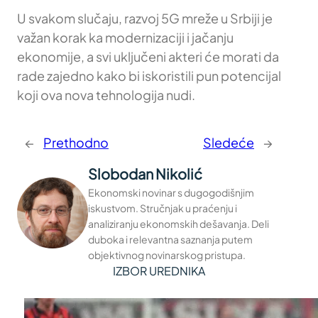
U svakom slučaju, razvoj 5G mreže u Srbiji je
važan korak ka modernizaciji i jačanju
ekonomije, a svi uključeni akteri će morati da
rade zajedno kako bi iskoristili pun potencijal
koji ova nova tehnologija nudi.
←
Prethodno
Sledeće
→
Slobodan Nikolić
Ekonomski novinar s dugogodišnjim
iskustvom. Stručnjak u praćenju i
analiziranju ekonomskih dešavanja. Deli
duboka i relevantna saznanja putem
objektivnog novinarskog pristupa.
IZBOR UREDNIKA