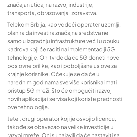
značajan uticaj na razvoj industrije,
transporta, obrazovanja i zdravstva.
Telekom Srbija, kao vodeći operater u zemlji,
planira da investira značajna sredstva ne
samo u izgradnju infrastrukture već i u obuku
kadrova koji će raditi na implementaciji 5G
tehnologije. Oni tvrde da će 5G doneti nove
poslovne prilike, kao i poboljšane uslove za
krajnje korisnike. Očekuje se da će u
narednim godinama sve više korisnika imati
pristup 5G mreži, što će omogućiti razvoj
novih aplikacija i servisa koji koriste prednosti
ove tehnologije.
Jetel, drugi operator koji je osvojio licencu,
takođe se obavezao na velike investicije u
razvoj mreže. Oni su najavili da će nastaviti sa