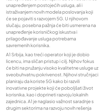
unapređenjem postojećih usluga, ali i
istraživanjem novih modela poslovanja koji
će se pojaviti s razvojem 5G. U njihovom
slučaju, posebna pažnja će biti usmerena na
unapređenje korisničkog iskustva i
prilagođavanje usluga potrebama
savremenih korisnika.
A1 Srbija, kao treći operator koji je dobio
licencu, ima sličan pristup i cilj. Njihov fokus
će biti na pružanju visoko kvalitetne usluge uz
sveobuhvatnu pokrivenost. Njihovi stručnjaci
planiraju da koriste 5G kako bi razvili
inovativne projekte koji će poboljšati život
korisnika, kao i doprineti razvoju lokalnih
zajednica. A1 je naglasio važnost saradnje s
drugim sektorima na razvoju novih rešenja