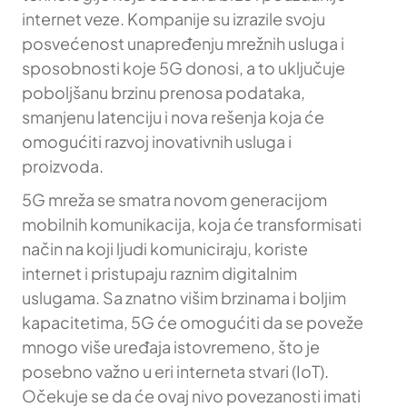
internet veze. Kompanije su izrazile svoju
posvećenost unapređenju mrežnih usluga i
sposobnosti koje 5G donosi, a to uključuje
poboljšanu brzinu prenosa podataka,
smanjenu latenciju i nova rešenja koja će
omogućiti razvoj inovativnih usluga i
proizvoda.
5G mreža se smatra novom generacijom
mobilnih komunikacija, koja će transformisati
način na koji ljudi komuniciraju, koriste
internet i pristupaju raznim digitalnim
uslugama. Sa znatno višim brzinama i boljim
kapacitetima, 5G će omogućiti da se poveže
mnogo više uređaja istovremeno, što je
posebno važno u eri interneta stvari (IoT).
Očekuje se da će ovaj nivo povezanosti imati