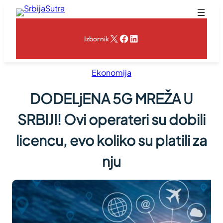
Skoči
na
sadržaj
X
Facebook
LinkedIn
Izbornik
Ekonomija
DODELjENA 5G MREŽA U
SRBIJI! Ovi operateri su dobili
licencu, evo koliko su platili za
nju