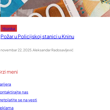
Hronika
Požar u Policijskoj stanici u Kninu
novembar 22, 2025
.
Aleksandar Radosavljević
rzi meni
arijera
ontaktirajte nas
retplatite se na vesti
eklama