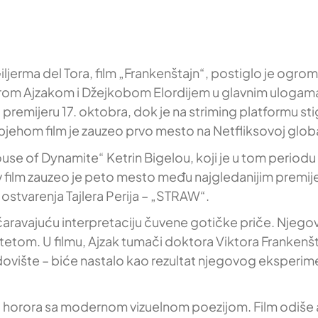
ljerma del Tora, film „Frankenštajn“, postiglo je ogro
rom Ajzakom i Džejkobom Elordijem u glavnim ulogama
 premijeru 17. oktobra, dok je na striming platformu st
jehom film je zauzeo prvo mesto na Netfliksovoj global
use of Dynamite“ Ketrin Bigelou, koji je u tom periodu
ov film zauzeo je peto mesto među najgledanijim prem
ostvarenja Tajlera Perija – „STRAW“.
čaravajuću interpretaciju čuvene gotičke priče. Njego
titetom. U filmu, Ajzak tumači doktora Viktora Frankenš
Čudovište – biće nastalo kao rezultat njegovog eksperim
og horora sa modernom vizuelnom poezijom. Film odi