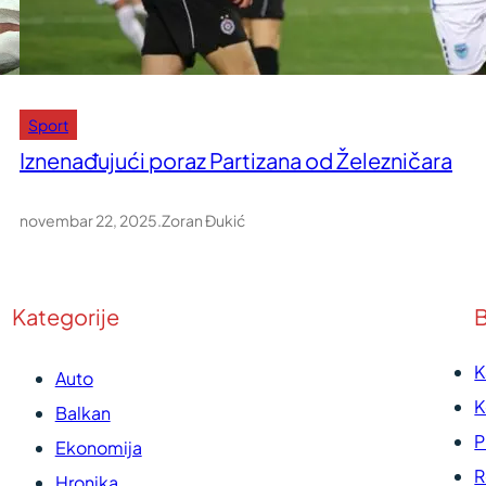
Sport
Iznenađujući poraz Partizana od Železničara
novembar 22, 2025
.
Zoran Đukić
Kategorije
B
K
Auto
K
Balkan
P
Ekonomija
R
Hronika