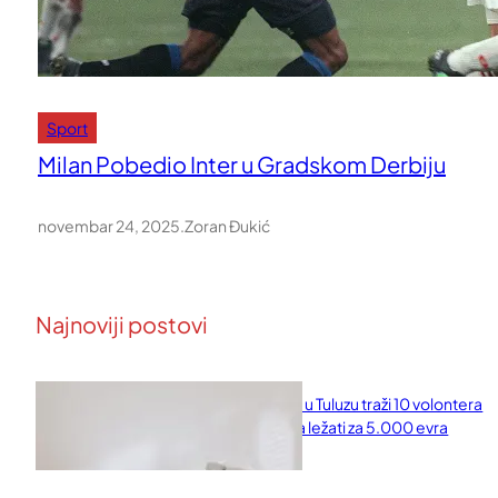
Sport
Milan Pobedio Inter u Gradskom Derbiju
novembar 24, 2025
.
Zoran Đukić
Najnoviji postovi
Naučni institut u Tuluzu traži 10 volontera
koji će 10 dana ležati za 5.000 evra
februar 11, 2026