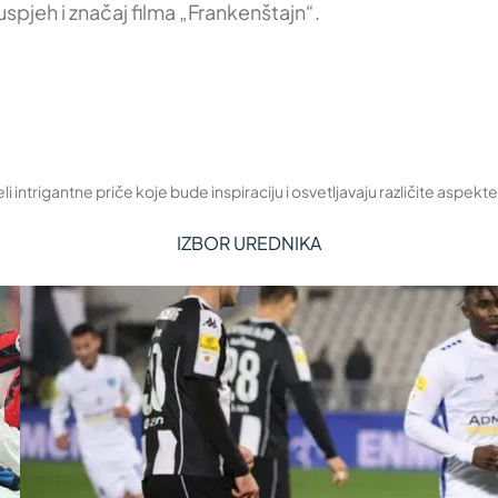
spjeh i značaj filma „Frankenštajn“.
 intrigantne priče koje bude inspiraciju i osvetljavaju različite aspekte
IZBOR UREDNIKA