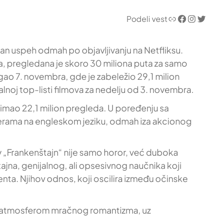
Link
Facebook
Instagram
Twitter
Podeli vest
man uspeh odmah po objavljivanju na Netfliksu.
, pregledana je skoro 30 miliona puta za samo
igao 7. novembra, gde je zabeležio 29,1 milion
noj top-listi filmova za nedelju od 3. novembra.
 imao 22,1 milion pregleda. U poređenju sa
ijerama na engleskom jeziku, odmah iza akcionog
v „Frankenštajn“ nije samo horor, već duboka
tajna, genijalnog, ali opsesivnog naučnika koji
enta. Njihov odnos, koji oscilira između očinske
še atmosferom mračnog romantizma, uz