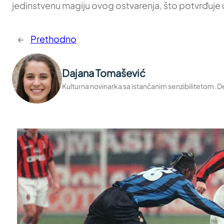
jedinstvenu magiju ovog ostvarenja, što potvrđuje u
←
Prethodno
Dajana Tomašević
Kulturna novinarka sa istančanim senzibilitetom. Deli