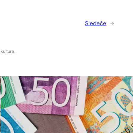
Sledeće
→
 kulture.