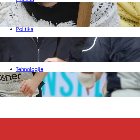
U
Kultura
P
Medicina
Politika
Sport
Srbija
Svet
Tehnologije