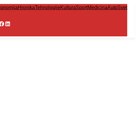
onomija
Hronika
Tehnologije
Kultura
Sport
Medicina
Auto
Svet
Facebook
LinkedIn