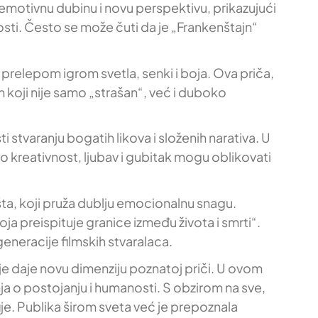
 emotivnu dubinu i novu perspektivu, prikazujući
osti. Često se može čuti da je „Frankenštajn“
prelepom igrom svetla, senki i boja. Ova priča,
m koji nije samo „strašan“, već i duboko
 stvaranju bogatih likova i složenih narativa. U
ko kreativnost, ljubav i gubitak mogu oblikovati
a, koji pruža dublju emocionalnu snagu.
ja preispituje granice između života i smrti“.
generacije filmskih stvaralaca.
je daje novu dimenziju poznatoj priči. U ovom
anja o postojanju i humanosti. S obzirom na sve,
je. Publika širom sveta već je prepoznala