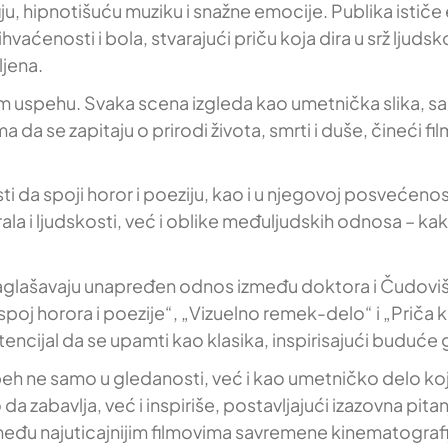
ju, hipnotišuću muziku i snažne emocije. Publika ističe
ćenosti i bola, stvarajući priču koja dira u srž ljudsk
ljena.
 uspehu. Svaka scena izgleda kao umetnička slika, sa 
a se zapitaju o prirodi života, smrti i duše, čineći fil
 da spoji horor i poeziju, kao i u njegovoj posvećenosti
rala i ljudskosti, već i oblike međuljudskih odnosa – ka
naglašavaju unapređen odnos između doktora i Čudovišt
j horora i poezije“, „Vizuelno remek-delo“ i „Priča ko
encijal da se upamti kao klasika, inspirisajući buduće 
peh ne samo u gledanosti, već i kao umetničko delo ko
 da zabavlja, već i inspiriše, postavljajući izazovna pit
 među najuticajnijim filmovima savremene kinematografi