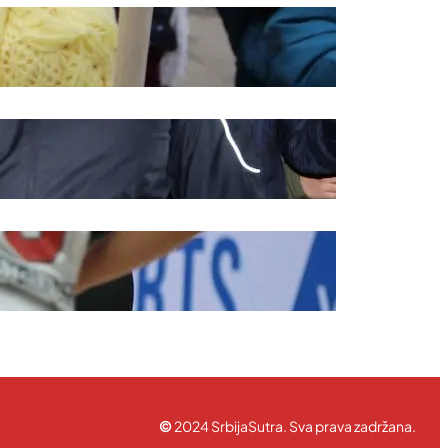
rednička politika
ravila korišćenja
©
2024 SrbijaSutra. Sva prava zadržana.