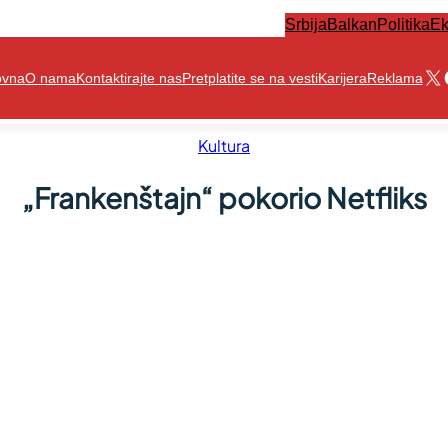
Srbija
Balkan
Politika
Ek
X
ovna
O nama
Kontaktirajte nas
Pretplatite se na vesti
Karijera
Reklama
Kultura
„Frankenštajn“ pokorio Netfliks