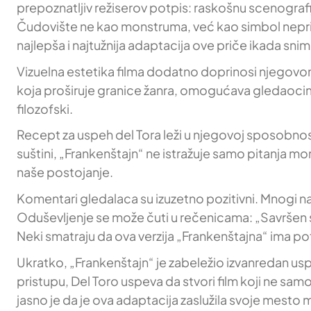
prepoznatljiv režiserov potpis: raskošnu scenografi
Čudovište ne kao monstruma, već kao simbol neprihva
najlepša i najtužnija adaptacija ove priče ikada snim
Vizuelna estetika filma dodatno doprinosi njegovom
koja proširuje granice žanra, omogućava gledaocima d
filozofski.
Recept za uspeh del Tora leži u njegovoj sposobnosti
suštini, „Frankenštajn“ ne istražuje samo pitanja mo
naše postojanje.
Komentari gledalaca su izuzetno pozitivni. Mnogi 
Oduševljenje se može čuti u rečenicama: „Savršen spo
Neki smatraju da ova verzija „Frankenštajna“ ima pot
Ukratko, „Frankenštajn“ je zabeležio izvanredan us
pristupu, Del Toro uspeva da stvori film koji ne samo
jasno je da je ova adaptacija zaslužila svoje mesto