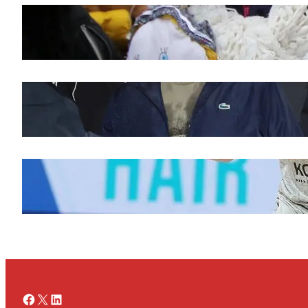
Saveti za Zdrav Božićni Post 2025
novembar 28, 2025
Doček legende Željka Obradovića
novembar 27, 2025
Ognjen Jaramaz u Cedevita Olimpiji, dok
Partizan doživljava promene
novembar 27, 2025
Facebook
X
LinkedIn