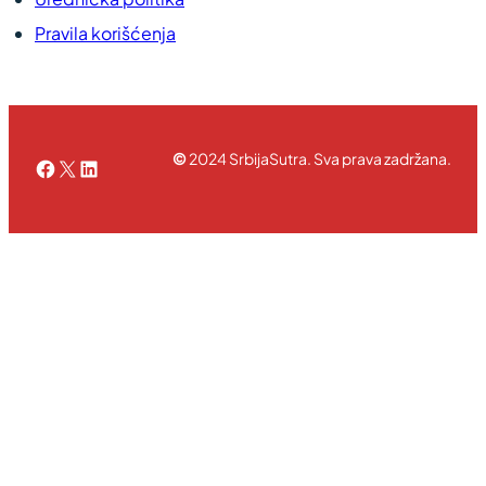
Pravila korišćenja
©
2024 SrbijaSutra. Sva prava zadržana.
Facebook
X
LinkedIn