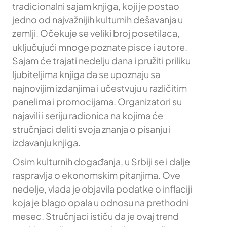
tradicionalni sajam knjiga, koji je postao
jedno od najvažnijih kulturnih dešavanja u
zemlji. Očekuje se veliki broj posetilaca,
uključujući mnoge poznate pisce i autore.
Sajam će trajati nedelju dana i pružiti priliku
ljubiteljima knjiga da se upoznaju sa
najnovijim izdanjima i učestvuju u različitim
panelima i promocijama. Organizatori su
najavili i seriju radionica na kojima će
stručnjaci deliti svoja znanja o pisanju i
izdavanju knjiga.
Osim kulturnih događanja, u Srbiji se i dalje
raspravlja o ekonomskim pitanjima. Ove
nedelje, vlada je objavila podatke o inflaciji
koja je blago opala u odnosu na prethodni
mesec. Stručnjaci ističu da je ovaj trend