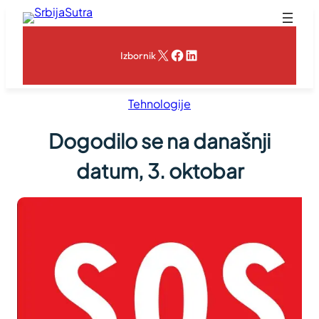
Skoči
na
sadržaj
X
Facebook
LinkedIn
Izbornik
Tehnologije
Dogodilo se na današnji
datum, 3. oktobar