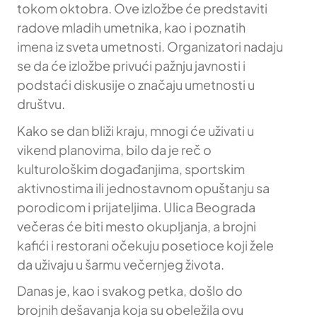
tokom oktobra. Ove izložbe će predstaviti
radove mladih umetnika, kao i poznatih
imena iz sveta umetnosti. Organizatori nadaju
se da će izložbe privući pažnju javnosti i
podstaći diskusije o značaju umetnosti u
društvu.
Kako se dan bliži kraju, mnogi će uživati u
vikend planovima, bilo da je reč o
kulturološkim događanjima, sportskim
aktivnostima ili jednostavnom opuštanju sa
porodicom i prijateljima. Ulica Beograda
večeras će biti mesto okupljanja, a brojni
kafići i restorani očekuju posetioce koji žele
da uživaju u šarmu večernjeg života.
Danas je, kao i svakog petka, došlo do
brojnih dešavanja koja su obeležila ovu