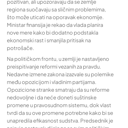
pozitivan, ali upozoravaju da se zemlje
regiona suočavaju sa sličnim problemima,
što može uticati na oporavak ekonomije.
Ministar finansija je rekao da vlada planira
nove mere kako bi dodatno podstakla
ekonomski rast i smanjila pritisak na
potrošače.
Na političkom frontu, u zemlji je nastavljeno
preispitivanje reformi vezanih za pravdu.
Nedavne izmene zakona izazvale su polemike
među opozicijom i vladinim partijama.
Opozicione stranke smatraju da su reforme
nedovoljne i da neće doneti suštinske
promene u pravosudnom sistemu, dok vlast
tvrdi da su ove promene potrebne kako bi se
unapredila efikasnost sudstva. Predsednik je