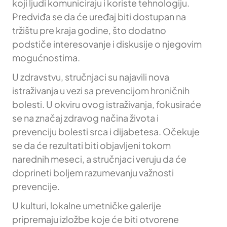
koji ljudi komuniciraju i koriste tehnologiju.
Predviđa se da će uređaj biti dostupan na
tržištu pre kraja godine, što dodatno
podstiče interesovanje i diskusije o njegovim
mogućnostima.
U zdravstvu, stručnjaci su najavili nova
istraživanja u vezi sa prevencijom hroničnih
bolesti. U okviru ovog istraživanja, fokusiraće
se na značaj zdravog načina života i
prevenciju bolesti srca i dijabetesa. Očekuje
se da će rezultati biti objavljeni tokom
narednih meseci, a stručnjaci veruju da će
doprineti boljem razumevanju važnosti
prevencije.
U kulturi, lokalne umetničke galerije
pripremaju izložbe koje će biti otvorene