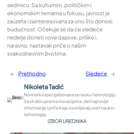
sedmicu. Sa kulturnim, političkim i
ekonomskim temama u fokusu, javnost je
zauzeta i zainteresovana za ono što donosi
budućnost. Očekuje se da će sledeće
nedelje doneti nove izazove, prilike i,
naravno, nastavak priče o našim
svakodnevnim životima.
←
Prethodno
Sledeće
→
Nikoleta Tadić
Novinarka specijalizovana za nauku i tehnologiju.
Sa strašću prema inovacijama, deli najnovije
informacije i priče koje osvetljavaju svet nauke i
tehnologije.
IZBOR UREDNIKA