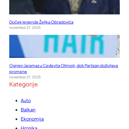
Doček legende Željka Obradovića
novembar 27, 2025
Ognjen Jaramaz u Cedevita Olimpiji, dok Partizan doživljava
promene
novembar 27, 2025
Kategorije
Auto
Balkan
Ekonomija
Hronika