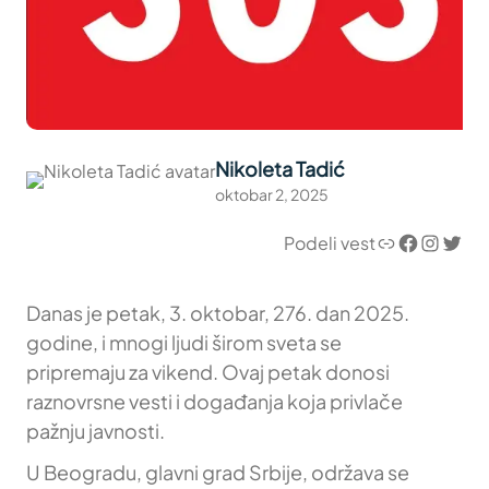
Nikoleta Tadić
oktobar 2, 2025
Link
Facebook
Instagram
Twitter
Podeli vest
Danas je petak, 3. oktobar, 276. dan 2025.
godine, i mnogi ljudi širom sveta se
pripremaju za vikend. Ovaj petak donosi
raznovrsne vesti i događanja koja privlače
pažnju javnosti.
U Beogradu, glavni grad Srbije, održava se