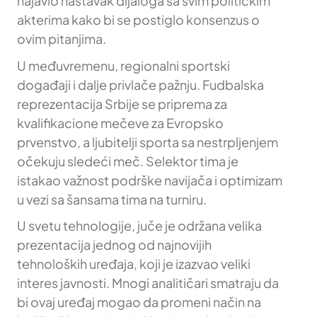
najavio nastavak dijaloga sa svim političkim
akterima kako bi se postiglo konsenzus o
ovim pitanjima.
U međuvremenu, regionalni sportski
događaji i dalje privlače pažnju. Fudbalska
reprezentacija Srbije se priprema za
kvalifikacione mečeve za Evropsko
prvenstvo, a ljubitelji sporta sa nestrpljenjem
očekuju sledeći meč. Selektor tima je
istakao važnost podrške navijača i optimizam
u vezi sa šansama tima na turniru.
U svetu tehnologije, juče je održana velika
prezentacija jednog od najnovijih
tehnoloških uređaja, koji je izazvao veliki
interes javnosti. Mnogi analitičari smatraju da
bi ovaj uređaj mogao da promeni način na