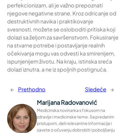
perfekcionizam, ali je važno prepoznati
njegove negativne strane. Kroz odricanje od
destruktivnih navika i praktikovanje
svesnosti, možete se osloboditi pritiska koji
dolazi sa željom za savršenstvom. Fokusiranje
na stvarne potrebe i postavljanje realnih
očekivanja mogu vas odvesti ka smirenijem,
ispunjenijem životu. Na kraju, istinska sreća
dolazi iznutra, a ne iz spoljnih postignuća.
←
Prethodno
Sledeće
→
Marijana Radovanović
Medicinska novinarka s fokusom na
zdravlje i medicinske teme. Sa predanim
pristupom, deli relevantne informacije i
savete o očuvanju dobrobiti i poboljšanju