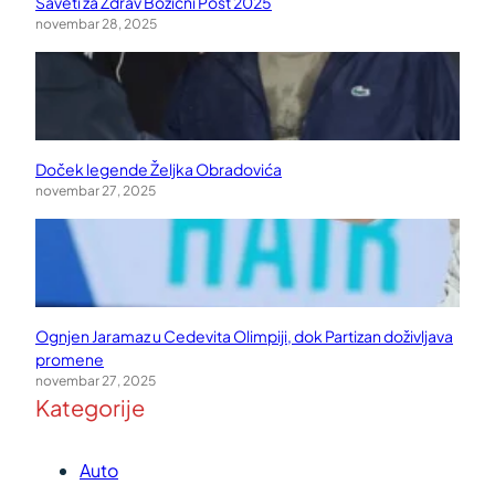
Saveti za Zdrav Božićni Post 2025
novembar 28, 2025
Doček legende Željka Obradovića
novembar 27, 2025
Ognjen Jaramaz u Cedevita Olimpiji, dok Partizan doživljava
promene
novembar 27, 2025
Kategorije
Auto