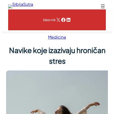
Skoči
na
sadržaj
X
Facebook
LinkedIn
Izbornik
Medicina
Navike koje izazivaju hroničan
stres