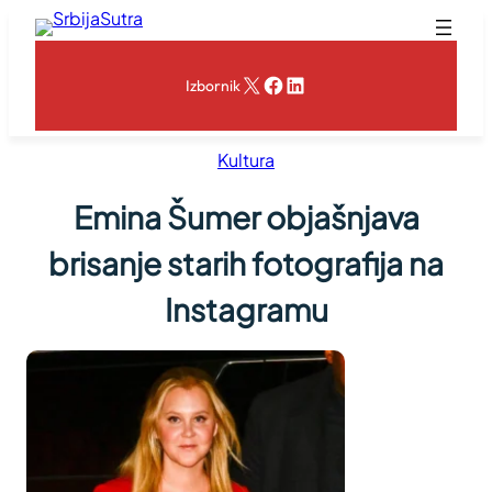
Skoči
na
sadržaj
X
Facebook
LinkedIn
Izbornik
Kultura
Emina Šumer objašnjava
brisanje starih fotografija na
Instagramu