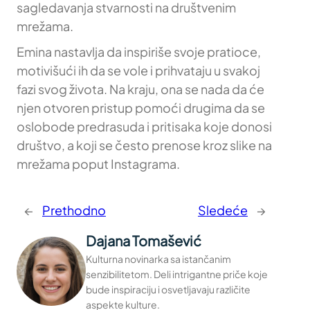
sagledavanja stvarnosti na društvenim
mrežama.
Emina nastavlja da inspiriše svoje pratioce,
motivišući ih da se vole i prihvataju u svakoj
fazi svog života. Na kraju, ona se nada da će
njen otvoren pristup pomoći drugima da se
oslobode predrasuda i pritisaka koje donosi
društvo, a koji se često prenose kroz slike na
mrežama poput Instagrama.
←
Prethodno
Sledeće
→
Dajana Tomašević
Kulturna novinarka sa istančanim
senzibilitetom. Deli intrigantne priče koje
bude inspiraciju i osvetljavaju različite
aspekte kulture.