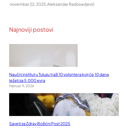
novembar 22, 2025
.
Aleksandar Radosavljević
Najnoviji postovi
Naučni institut u Tuluzu traži 10 volontera koji će 10 dana
ležati za 5.000 evra
februar 11, 2026
Saveti za Zdrav Božićni Post 2025