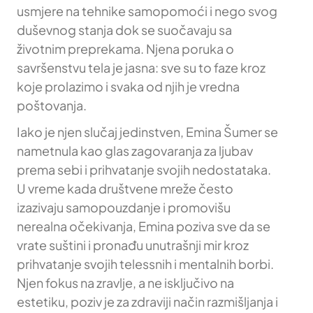
usmjere na tehnike samopomoći i nego svog
duševnog stanja dok se suočavaju sa
životnim preprekama. Njena poruka o
savršenstvu tela je jasna: sve su to faze kroz
koje prolazimo i svaka od njih je vredna
poštovanja.
Iako je njen slučaj jedinstven, Emina Šumer se
nametnula kao glas zagovaranja za ljubav
prema sebi i prihvatanje svojih nedostataka.
U vreme kada društvene mreže često
izazivaju samopouzdanje i promovišu
nerealna očekivanja, Emina poziva sve da se
vrate suštini i pronađu unutrašnji mir kroz
prihvatanje svojih telessnih i mentalnih borbi.
Njen fokus na zravlje, a ne isključivo na
estetiku, poziv je za zdraviji način razmišljanja i