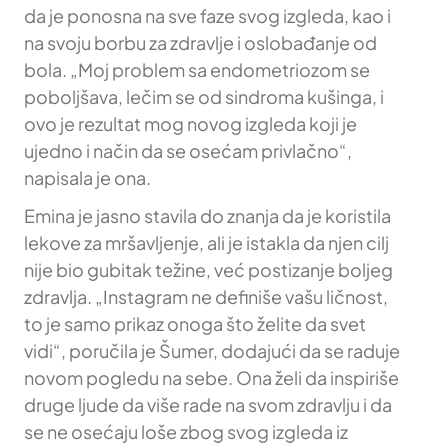
da je ponosna na sve faze svog izgleda, kao i
na svoju borbu za zdravlje i oslobađanje od
bola. „Moj problem sa endometriozom se
poboljšava, lečim se od sindroma kušinga, i
ovo je rezultat mog novog izgleda koji je
ujedno i način da se osećam privlačno“,
napisala je ona.
Emina je jasno stavila do znanja da je koristila
lekove za mršavljenje, ali je istakla da njen cilj
nije bio gubitak težine, već postizanje boljeg
zdravlja. „Instagram ne definiše vašu ličnost,
to je samo prikaz onoga što želite da svet
vidi“, poručila je Šumer, dodajući da se raduje
novom pogledu na sebe. Ona želi da inspiriše
druge ljude da više rade na svom zdravlju i da
se ne osećaju loše zbog svog izgleda iz