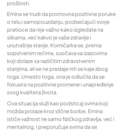
prošlosti.
Emina se trudi da promovira pozitivne poruke
o telu i samopouzdanju, podsećajući svoje
pratioce da nije važno kako izgledate na
slikama, već kakvo je vaše zdravlje i
unutrašnje stanje. Komičarka se, prema
sopstvenim rečima, suočava sa izazovima
koji dolaze sa različitim zdravstvenim
stanjima, ali se ne predaje niti se kaje zbog
toga. Umesto toga, ona je odlučila da se
fokusira na pozitivne promene i unapređenje
svog kvaliteta života.
Ova situacija služi kao podsticaj svima koji
možda prolaze kroz slične borbe. Emina
ističe važnost ne samo fizičkog zdravlja, već i
mentalnog, i preporučuje svima da se