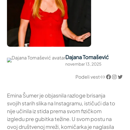
Dajana Tomašević
novembar 13, 2025
Link
Facebook
Instagram
Twitter
Podeli vest
Emina Šumer je objasnila razloge brisanja
svojih starih slika na Instagramu, ističući da to
nije učinila iz stida prema svom fizičkom
izgledu pre gubitka težine. U svom postu na
ovoj društvenoj mreži, komičarka je naglasila