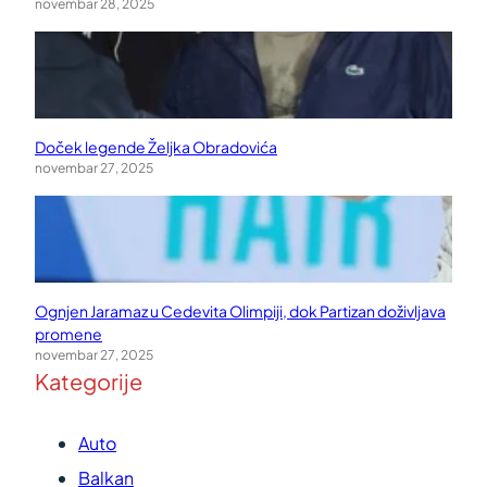
novembar 28, 2025
Doček legende Željka Obradovića
novembar 27, 2025
Ognjen Jaramaz u Cedevita Olimpiji, dok Partizan doživljava
promene
novembar 27, 2025
Kategorije
Auto
Balkan