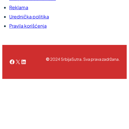
Reklama
Urednička politika
Pravila korišćenja
©
2024 SrbijaSutra. Sva prava zadržana.
Facebook
X
LinkedIn