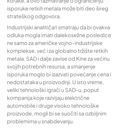
korake, a ovo razmatranje o ograničenju
isporuke retkih metala može biti deo šireg
strateškog odgovora.
Industrijski analitičari smatraju da bi ovakva
odluka mogla imati dalekosežne posledice
ne samo za američke vojno-industrijske
komplekse, već i za globalno tržište retkih
metala. SAD i dalje zavise od Kine za većinu
svojih potrebnih resursa, a smanjenje
isporuka moglo bi izazvati povećanje cena i
nedostataka u proizvodnji. U isto vreme,
veliki tehnološki igrači u SAD-u, poput
kompanija koje razvijaju električne
automobile i druge visoko tehnološke
proizvode, mogli bi se suočiti sa ozbiljnim
problemima u snabdevanju.