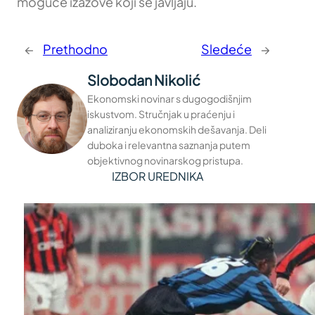
moguće izazove koji se javljaju.
←
Prethodno
Sledeće
→
Slobodan Nikolić
Ekonomski novinar s dugogodišnjim
iskustvom. Stručnjak u praćenju i
analiziranju ekonomskih dešavanja. Deli
duboka i relevantna saznanja putem
objektivnog novinarskog pristupa.
IZBOR UREDNIKA