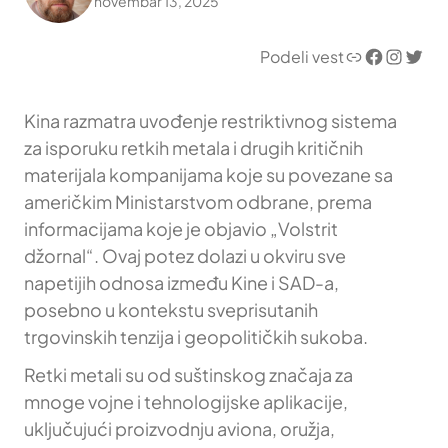
novembar 13, 2025
Link
Facebook
Instagram
Twitter
Podeli vest
Kina razmatra uvođenje restriktivnog sistema
za isporuku retkih metala i drugih kritičnih
materijala kompanijama koje su povezane sa
američkim Ministarstvom odbrane, prema
informacijama koje je objavio „Volstrit
džornal“. Ovaj potez dolazi u okviru sve
napetijih odnosa između Kine i SAD-a,
posebno u kontekstu sveprisutanih
trgovinskih tenzija i geopolitičkih sukoba.
Retki metali su od suštinskog značaja za
mnoge vojne i tehnologijske aplikacije,
uključujući proizvodnju aviona, oružja,