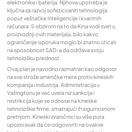
elektronike i baterija. Njihova upotreba je
ključna za razvoj sofisticiranih tehnologija
poput veštačke inteligencije i kvantnih
računara. S obzirom na to da Kina vodi svet u
proizvodnji ovih materijala, bilo kakvo
ograničenje isporuka moglo bi znatno uticati
na sposobnost SAD-a da održava svoju
tehnološku prednost.
Ovaj plan je navodno razmatran kao odgovor
na sve strože američke mere protiv kineskih
kompanija i industrija. Administracija u
Vašingtonu je već uvela niz sankcija i
restrikcija koje se odnose na kineske
tehnološke firme, smatrajući ih sigurnosnom
pretnjom. Kineski zvaničnici su više puta
upozoravali da će odgovoriti na ovakve