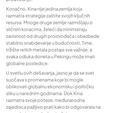
Konačno, Kina nije jedina zemlja koja
razmatra strategije zaštite svojih ključnih
resursa. Mnoge druge zemlje razmišljaju o
sličnim koracima, želeći da minimiziraju
zavisnost od drugih proizvođača i obezbede
stabilno snabdevanje u budućnosti. Time,
tržište retkih metala postaje sve važnije, a
svaka odluka doneta u Pekingu može imati
globalne posledice.
U svetlu ovih dešavanja, jasno je da se svet
suočava s promenama koje bi mogle
oblikovati globalnu ekonomsku i političku
sliku u narednim godinama. Dok Kina
razmatra svoje poteze, međunarodna
zajednica pažljivo prati kako bi odgovarala na