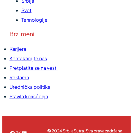
Srbija
Svet
Tehnologije
Brzi meni
Karijera
Kontaktirajte nas
Pretplatite se na vesti
Reklama
Urednička politika
Pravila korišćenja
©
2024 SrbijaSutra. Sva prava zadržana.