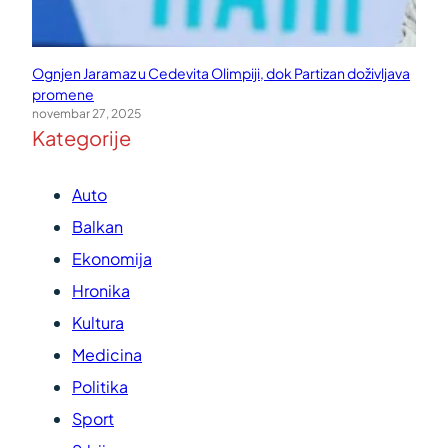
Ognjen Jaramaz u Cedevita Olimpiji, dok Partizan doživljava
promene
novembar 27, 2025
Kategorije
Auto
Balkan
Ekonomija
Hronika
Kultura
Medicina
Politika
Sport