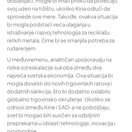
dobavljači, mogle bi imati priliku da povećaju
svoj udeo na tržištu, ukoliko Kina odluči da
sprovede ove mere. Takođe, ovakva situacija
bi mogla podstaći veća ulaganja u
istraživanje i razvoj tehnologija za reciklažu
retkih metala, čime bi se smanjila potreba za
rudarenjem.
U međuvremenu, analitičari upozoravaju na
rizike od eskalacije sukoba između dva
najveća svetska ekonomija. Ova situacija bi
mogla dovesti do novih trgovinskih ratova i
dodatnih sankcija, što bi dodatno oslabilo
globalno trgovinsko okruženje. Ukoliko se
odnosi između Kine i SAD-a ne poboljšaju,
svet bi mogao biti suočen sa ozbiljnim
preprekama u oblasti tehnologije, inovacija i
proizvodnje.