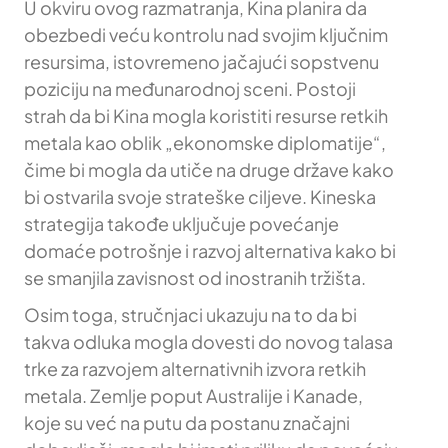
U okviru ovog razmatranja, Kina planira da
obezbedi veću kontrolu nad svojim ključnim
resursima, istovremeno jačajući sopstvenu
poziciju na međunarodnoj sceni. Postoji
strah da bi Kina mogla koristiti resurse retkih
metala kao oblik „ekonomske diplomatije“,
čime bi mogla da utiče na druge države kako
bi ostvarila svoje strateške ciljeve. Kineska
strategija takođe uključuje povećanje
domaće potrošnje i razvoj alternativa kako bi
se smanjila zavisnost od inostranih tržišta.
Osim toga, stručnjaci ukazuju na to da bi
takva odluka mogla dovesti do novog talasa
trke za razvojem alternativnih izvora retkih
metala. Zemlje poput Australije i Kanade,
koje su već na putu da postanu značajni