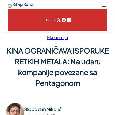
Skoči
na
sadržaj
X
Facebook
LinkedIn
Izbornik
Ekonomija
KINA OGRANIČAVA ISPORUKE
RETKIH METALA: Na udaru
kompanije povezane sa
Pentagonom
Slobodan Nikolić