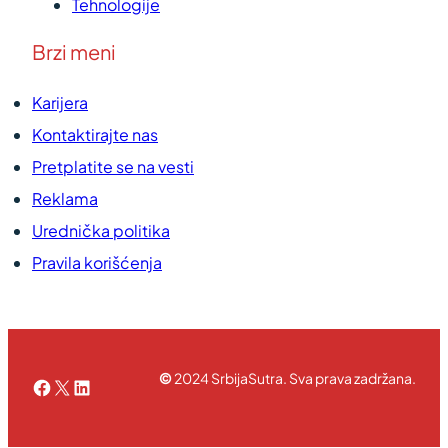
Tehnologije
Brzi meni
Karijera
Kontaktirajte nas
Pretplatite se na vesti
Reklama
Urednička politika
Pravila korišćenja
©
2024 SrbijaSutra. Sva prava zadržana.
Facebook
X
LinkedIn