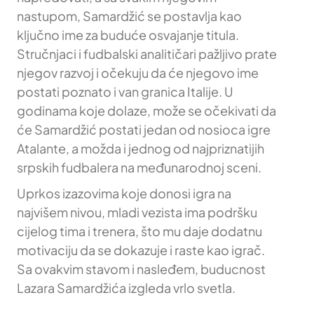
nastupom, Samardžić se postavlja kao
ključno ime za buduće osvajanje titula.
Stručnjaci i fudbalski analitičari pažljivo prate
njegov razvoj i očekuju da će njegovo ime
postati poznato i van granica Italije. U
godinama koje dolaze, može se očekivati da
će Samardžić postati jedan od nosioca igre
Atalante, a možda i jednog od najpriznatijih
srpskih fudbalera na međunarodnoj sceni.
Uprkos izazovima koje donosi igra na
najvišem nivou, mladi vezista ima podršku
cijelog tima i trenera, što mu daje dodatnu
motivaciju da se dokazuje i raste kao igrač.
Sa ovakvim stavom i nasleđem, buducnost
Lazara Samardžića izgleda vrlo svetla.