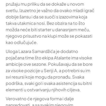
pružaju mu priliku da se dokaže u novom
svetlu. Izuzetno je važno da ovako mladi igrač
dobije šansu i da se suoči s izazovima koja
takva utakmica nosi. Bez obzira na to što
možda neće biti starter u danasnjem meču,
njegovo prisustvo na klupi može se pokazati
kao odlučujuće.
Uloga Lazara Samardžića je dodatno
pojačana time što ekipa Atalante ima visoke
ambicije ove sezone. Pokušavaju da se bore
za visoke pozicije u Seriji A, a potrebni su im
svi resursi koje mogu da pronađu. Svaka
podrška, svaki gol i svaka asistencija su bitni
elementi u ostvarivanju njihovih ciljeva.
Verovatno će njegova forma i dalje
napredovati, a sa svakim njegovim