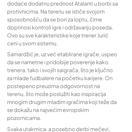
dodaće dodatnu prednost Atalanti u borbi sa
protivnicima. Na terenu se ističe svojom
sposobnošću da se bori za loptu, čime
doprinosi kontroli igre i održavanju poseda.
Ovo su sve karakteristike koje trener Jurić
ceni u svom sistemu.
Samardžić je, uz već etablirane igrače, uspeo
da se nametne i pridobije poverenje kako
trenera, tako i svojih saigrača, što je ključno
za mlade fudbalere na početku karijere. On
postepeno preuzima odgovornost na
terenu, što može poslužiti kao inspiracija
mnogim drugim mladim igračima koji teže da
se dokažu na najvećim evropskim
pozornicama.
Svaka utakmica, a posebno derbi mečevi,