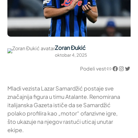
Zoran Đukić
oktobar 4, 2025
Link
Facebook
Instagram
Twitter
Podeli vest
Mladi vezista Lazar Samardžić postaje sve
značajnija figura u timu Atalante. Renomirana
italijanska Gazeta ističe da se Samardžić
polako profilira kao „motor“ ofanzivne igre,
što ukazuje na njegov rastući uticaj unutar
ekipe.