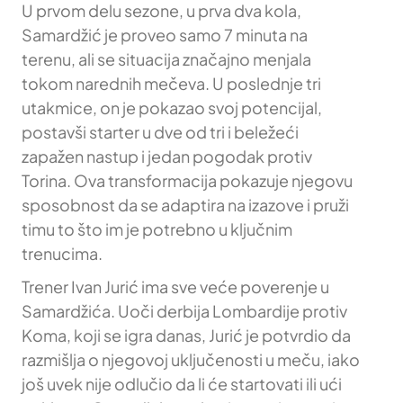
U prvom delu sezone, u prva dva kola,
Samardžić je proveo samo 7 minuta na
terenu, ali se situacija značajno menjala
tokom narednih mečeva. U poslednje tri
utakmice, on je pokazao svoj potencijal,
postavši starter u dve od tri i beležeći
zapažen nastup i jedan pogodak protiv
Torina. Ova transformacija pokazuje njegovu
sposobnost da se adaptira na izazove i pruži
timu to što im je potrebno u ključnim
trenucima.
Trener Ivan Jurić ima sve veće poverenje u
Samardžića. Uoči derbija Lombardije protiv
Koma, koji se igra danas, Jurić je potvrdio da
razmišlja o njegovoj uključenosti u meču, iako
još uvek nije odlučio da li će startovati ili ući