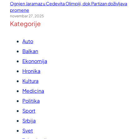
Ognjen Jaramaz u Cedevita Olimpiji, dok Partizan doživljava
promene
novembar 27, 2025
Kategorije
Auto
Balkan
Ekonomija
Hronika
Kultura
Medicina
Politika
Sport
Srbija
Svet