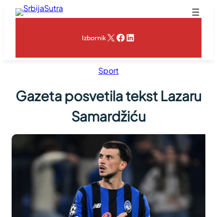
Skoči
na
sadržaj
X
Facebook
LinkedIn
Izbornik
Sport
Gazeta posvetila tekst Lazaru
Samardžiću