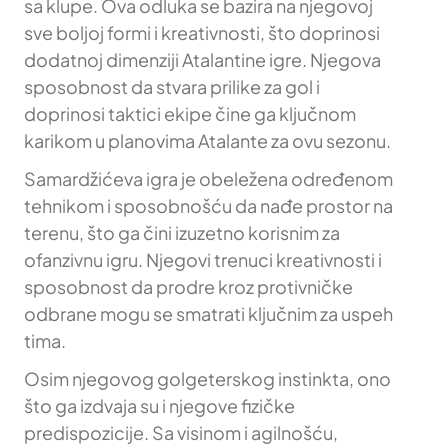
sa klupe. Ova odluka se bazira na njegovoj
sve boljoj formi i kreativnosti, što doprinosi
dodatnoj dimenziji Atalantine igre. Njegova
sposobnost da stvara prilike za gol i
doprinosi taktici ekipe čine ga ključnom
karikom u planovima Atalante za ovu sezonu.
Samardžićeva igra je obeležena određenom
tehnikom i sposobnošću da nađe prostor na
terenu, što ga čini izuzetno korisnim za
ofanzivnu igru. Njegovi trenuci kreativnosti i
sposobnost da prodre kroz protivničke
odbrane mogu se smatrati ključnim za uspeh
tima.
Osim njegovog golgeterskog instinkta, ono
što ga izdvaja su i njegove fizičke
predispozicije. Sa visinom i agilnošću,