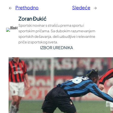
←
Prethodno
Sledeće
→
Zoran Đukić
Sportski novinar s strašću prema sportu i
sportskim pričama. Sa dubokim razumevanjem
sportskih dešavanja, deli uzbudljive i relevantne
priče iz sportskog sveta.
IZBOR UREDNIKA