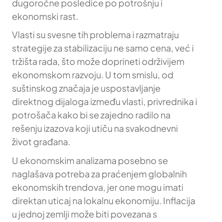
dugoročne posledice po potrošnju i
ekonomski rast.
Vlasti su svesne tih problema i razmatraju
strategije za stabilizaciju ne samo cena, već i
tržišta rada, što može doprineti održivijem
ekonomskom razvoju. U tom smislu, od
suštinskog značaja je uspostavljanje
direktnog dijaloga između vlasti, privrednika i
potrošača kako bi se zajedno radilo na
rešenju izazova koji utiču na svakodnevni
život građana.
U ekonomskim analizama posebno se
naglašava potreba za praćenjem globalnih
ekonomskih trendova, jer one mogu imati
direktan uticaj na lokalnu ekonomiju. Inflacija
u jednoj zemlji može biti povezana s