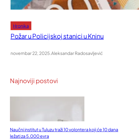
Hronika
Požar u Policijskoj stanici u Kninu
novembar 22, 2025
.
Aleksandar Radosavljević
Najnoviji postovi
Naučni institut u Tuluzu traži 10 volontera koji će 10 dana
ležati za 5.000 evra