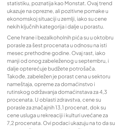
statistiku, poznatija kao Monstat. Ovaj trend
ukazuje na oprezne, ali pozitivne pomake u
ekonomskoj situaciji u zemlji, iako su cene
nekih ključnih kategorija i dalje u porastu.
Cene hrane i bezalkoholnih pića su u oktobru
porasle za šest procenata u odnosu na isti
mesec prethodne godine. Ovaj rast, iako
manji od onog zabeleženog u septembru, i
dalje opterećuje budžete potrošača.
Takođe, zabeležen je porast cena u sektoru
nameštaja, opreme za domaćinstvo i
rutinskog održavanja domaćinstava za 4,3
procenata. U oblasti zdravstva, cene su
porasle za značajnih 13,1 procenat, dok su
cene usluga u rekreaciji i kulturi uvećane za
7,2 procenata. Ovi podaci ukazuju na to da su