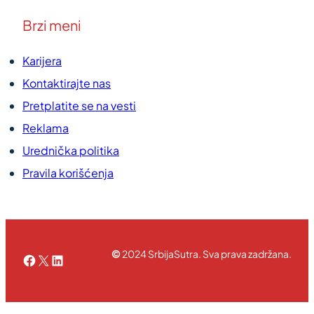
Brzi meni
Karijera
Kontaktirajte nas
Pretplatite se na vesti
Reklama
Urednička politika
Pravila korišćenja
©
2024 SrbijaSutra. Sva prava zadržana.
Facebook
X
LinkedIn