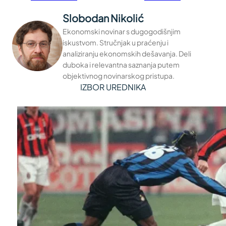
Slobodan Nikolić
Ekonomski novinar s dugogodišnjim
iskustvom. Stručnjak u praćenju i
analiziranju ekonomskih dešavanja. Deli
duboka i relevantna saznanja putem
objektivnog novinarskog pristupa.
IZBOR UREDNIKA