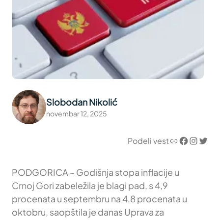
Slobodan Nikolić
novembar 12, 2025
Link
Facebook
Instagram
Twitter
Podeli vest
PODGORICA – Godišnja stopa inflacije u
Crnoj Gori zabeležila je blagi pad, s 4,9
procenata u septembru na 4,8 procenata u
oktobru, saopštila je danas Uprava za