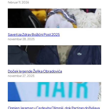
februar 11, 2026
Saveti za Zdrav Božićni Post 2025
novembar 28, 2025
Doček legende Željka Obradovića
novembar 27, 2025
Ognjen Jaramaz u Cedevita Olimpiji, dok Partizan doživljava