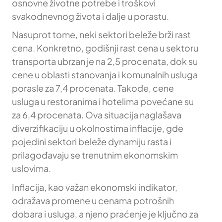
osnovne životne potrebe i troškovi
svakodnevnog života i dalje u porastu.
Nasuprot tome, neki sektori beleže brži rast
cena. Konkretno, godišnji rast cena u sektoru
transporta ubrzan je na 2,5 procenata, dok su
cene u oblasti stanovanja i komunalnih usluga
porasle za 7,4 procenata. Takođe, cene
usluga u restoranima i hotelima povećane su
za 6,4 procenata. Ova situacija naglašava
diverzifikaciju u okolnostima inflacije, gde
pojedini sektori beleže dynamiju rasta i
prilagođavaju se trenutnim ekonomskim
uslovima.
Inflacija, kao važan ekonomski indikator,
odražava promene u cenama potrošnih
dobara i usluga, a njeno praćenje je ključno za