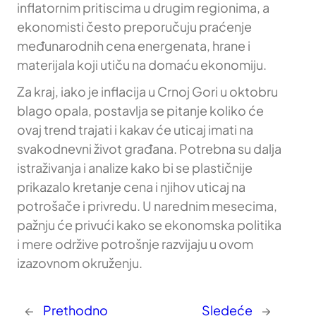
inflatornim pritiscima u drugim regionima, a
ekonomisti često preporučuju praćenje
međunarodnih cena energenata, hrane i
materijala koji utiču na domaću ekonomiju.
Za kraj, iako je inflacija u Crnoj Gori u oktobru
blago opala, postavlja se pitanje koliko će
ovaj trend trajati i kakav će uticaj imati na
svakodnevni život građana. Potrebna su dalja
istraživanja i analize kako bi se plastičnije
prikazalo kretanje cena i njihov uticaj na
potrošače i privredu. U narednim mesecima,
pažnju će privući kako se ekonomska politika
i mere održive potrošnje razvijaju u ovom
izazovnom okruženju.
←
Prethodno
Sledeće
→