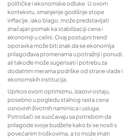
političke i ekonomske odluke. U ovom
kontekstu, smanjenje godišnje stope
inflacije, iako blago, može predstavljati
značajan pomak ka stabilizaciji cena i
ekonomiji u celini. Ovaj postupni trend
oporavka može biti znak da se ekonomija
prilagođava promenama u potražnji i ponudi,
ali takođe može sugerisati i potrebu za
dodatnim merama podrške od strane vlade i
ekonomskih institucija.
Uprkos ovom optimizmu, izazovi ostaju,
posebno u pogledu stalnog rasta cena
osnovnih životnih namirnica i usluga.
Potrošači se suočavaju sa potrebom da
prilagode svoje budžete kako bi se nosili s
povećanim troškovima, a to može imati