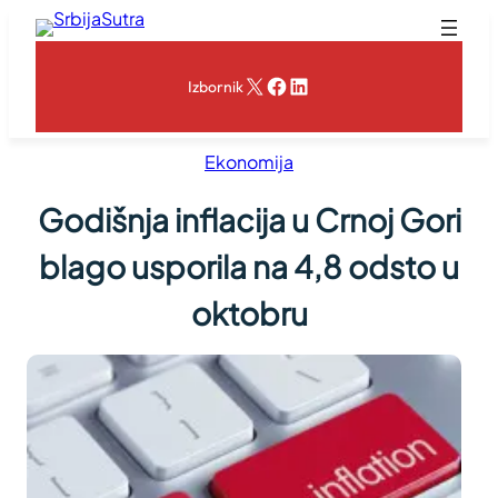
Skoči
na
sadržaj
X
Facebook
LinkedIn
Izbornik
Ekonomija
Godišnja inflacija u Crnoj Gori
blago usporila na 4,8 odsto u
oktobru