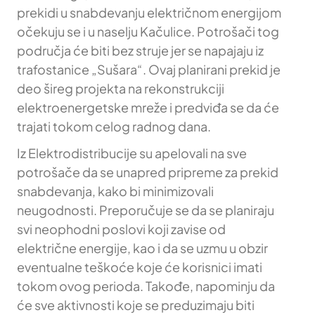
prekidi u snabdevanju električnom energijom
očekuju se i u naselju Kačulice. Potrošači tog
područja će biti bez struje jer se napajaju iz
trafostanice „Sušara“. Ovaj planirani prekid je
deo šireg projekta na rekonstrukciji
elektroenergetske mreže i predviđa se da će
trajati tokom celog radnog dana.
Iz Elektrodistribucije su apelovali na sve
potrošače da se unapred pripreme za prekid
snabdevanja, kako bi minimizovali
neugodnosti. Preporučuje se da se planiraju
svi neophodni poslovi koji zavise od
električne energije, kao i da se uzmu u obzir
eventualne teškoće koje će korisnici imati
tokom ovog perioda. Takođe, napominju da
će sve aktivnosti koje se preduzimaju biti