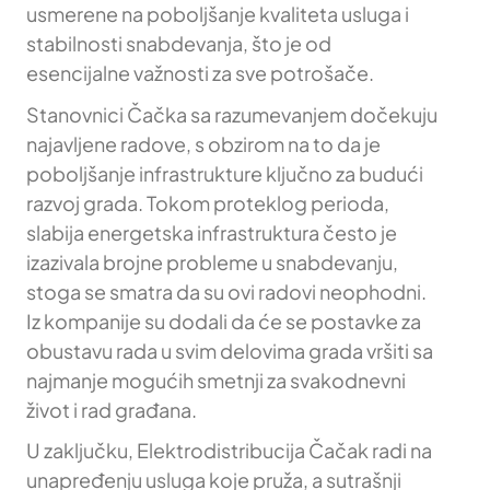
usmerene na poboljšanje kvaliteta usluga i
stabilnosti snabdevanja, što je od
esencijalne važnosti za sve potrošače.
Stanovnici Čačka sa razumevanjem dočekuju
najavljene radove, s obzirom na to da je
poboljšanje infrastrukture ključno za budući
razvoj grada. Tokom proteklog perioda,
slabija energetska infrastruktura često je
izazivala brojne probleme u snabdevanju,
stoga se smatra da su ovi radovi neophodni.
Iz kompanije su dodali da će se postavke za
obustavu rada u svim delovima grada vršiti sa
najmanje mogućih smetnji za svakodnevni
život i rad građana.
U zaključku, Elektrodistribucija Čačak radi na
unapređenju usluga koje pruža, a sutrašnji