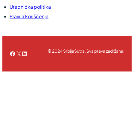
Urednička politika
Pravila korišćenja
©
2024 SrbijaSutra. Sva prava zadržana.
Facebook
X
LinkedIn