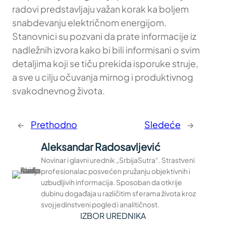
radovi predstavljaju važan korak ka boljem
snabdevanju električnom energijom.
Stanovnici su pozvani da prate informacije iz
nadležnih izvora kako bi bili informisani o svim
detaljima koji se tiču prekida isporuke struje,
a sve u cilju očuvanja mirnog i produktivnog
svakodnevnog života.
←
Prethodno
Sledeće
→
Aleksandar Radosavljević
Novinar i glavni urednik „SrbijaSutra“. Strastveni
profesionalac posvećen pružanju objektivnih i
uzbudljivih informacija. Sposoban da otkrije
dubinu događaja u različitim sferama života kroz
svoj jedinstveni pogled i analitičnost.
IZBOR UREDNIKA