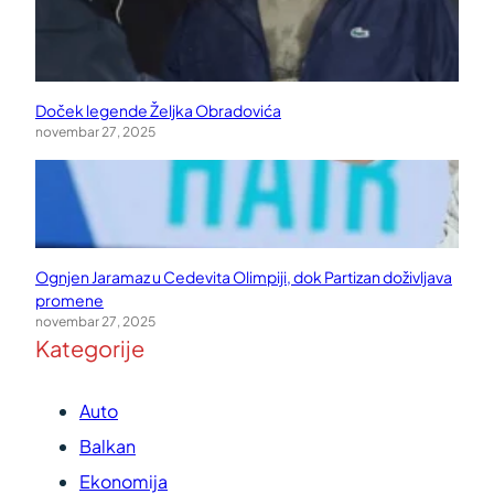
Doček legende Željka Obradovića
novembar 27, 2025
Ognjen Jaramaz u Cedevita Olimpiji, dok Partizan doživljava
promene
novembar 27, 2025
Kategorije
Auto
Balkan
Ekonomija