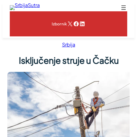
Skoči
na
sadržaj
X
Facebook
LinkedIn
Izbornik
Srbija
Isključenje struje u Čačku