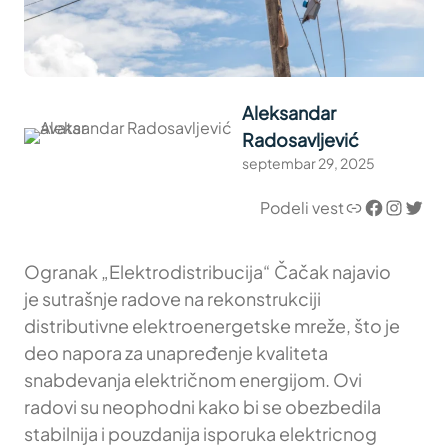
Aleksandar
Radosavljević
septembar 29, 2025
Link
Facebook
Instagram
Twitter
Podeli vest
Ogranak „Elektrodistribucija“ Čačak najavio
je sutrašnje radove na rekonstrukciji
distributivne elektroenergetske mreže, što je
deo napora za unapređenje kvaliteta
snabdevanja električnom energijom. Ovi
radovi su neophodni kako bi se obezbedila
stabilnija i pouzdanija isporuka elektricnog