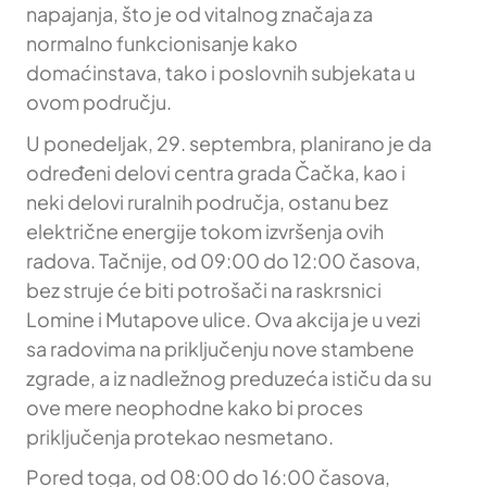
napajanja, što je od vitalnog značaja za
normalno funkcionisanje kako
domaćinstava, tako i poslovnih subjekata u
ovom području.
U ponedeljak, 29. septembra, planirano je da
određeni delovi centra grada Čačka, kao i
neki delovi ruralnih područja, ostanu bez
električne energije tokom izvršenja ovih
radova. Tačnije, od 09:00 do 12:00 časova,
bez struje će biti potrošači na raskrsnici
Lomine i Mutapove ulice. Ova akcija je u vezi
sa radovima na priključenju nove stambene
zgrade, a iz nadležnog preduzeća ističu da su
ove mere neophodne kako bi proces
priključenja protekao nesmetano.
Pored toga, od 08:00 do 16:00 časova,