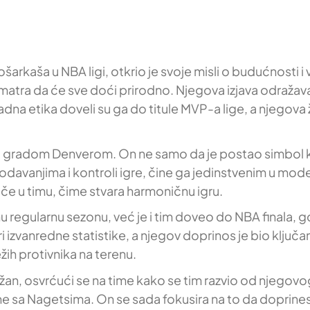
košarkaša u NBA ligi, otkrio je svoje misli o budućnosti
smatra da će sve doći prirodno. Njegova izjava odražav
radna etika doveli su ga do titule MVP-a lige, a njegov
radom Denverom. On ne samo da je postao simbol kluba
odavanjima i kontroli igre, čine ga jedinstvenim u m
rače u timu, čime stvara harmoničnu igru.
regularnu sezonu, već je i tim doveo do NBA finala, gde 
i izvanredne statistike, a njegov doprinos je bio ključan
ežih protivnika na terenu.
 važan, osvrćući se na time kako se tim razvio od njego
tane sa Nagetsima. On se sada fokusira na to da doprin