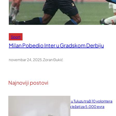
Sport
Milan Pobedio Inter u Gradskom Derbiju
novembar 24, 2025
.
Zoran Đukić
Najnoviji postovi
Naučni institut u Tuluzu traži 10 volontera
koji će 10 dana ležati za 5.000 evra
februar 11, 2026