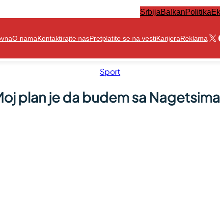
Srbija
Balkan
Politika
Ek
X
ovna
O nama
Kontaktirajte nas
Pretplatite se na vesti
Karijera
Reklama
Sport
Moj plan je da budem sa Nagetsim