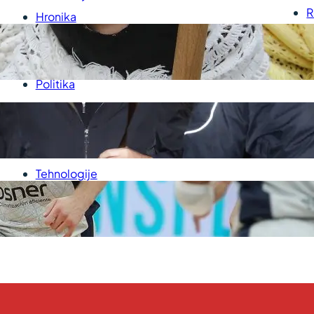
R
Hronika
U
Kultura
P
Medicina
Politika
Sport
Srbija
Svet
Tehnologije