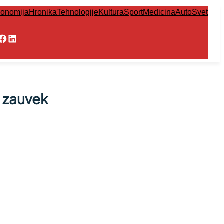
onomija
Hronika
Tehnologije
Kultura
Sport
Medicina
Auto
Svet
Facebook
LinkedIn
a zauvek