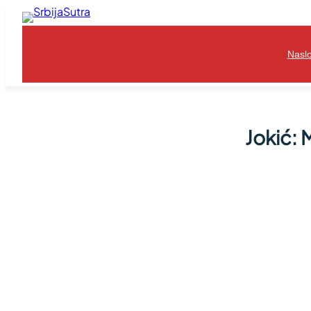
Skoči
na
sadržaj
Nasl
Jokić: 