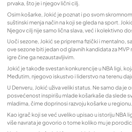
prvaka, što je i njegov lični cilj.
Osim košarke, Jokić je poznat i po svom skromnom p
suštinski menja način na koji se gleda na sport. Jokić
Njegov cilj nije samo lična slava, već i kolektivno d
Uoči sezone, Jokić se priprema fizički i mentalno,
ove sezone biti jedan od glavnih kandidata za MVP
igre čine ga nezaustavljivim.
Jokić je takođe svestan konkurencije u NBA ligi, koja
Međutim, njegovo iskustvo i liderstvo na terenu daj
U Denveru, Jokić uživa veliki status. Ne samo da je 
posvećenost inspirišu mlade košarkaše da slede sv
mladima, čime doprinosi razvoju košarke u regionu
Kao igrač koji se već uveliko upisao u istoriju NBA l
više navrata je govorio o tome koliko mu je porodi