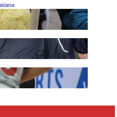
eklama
rednička politika
ravila korišćenja