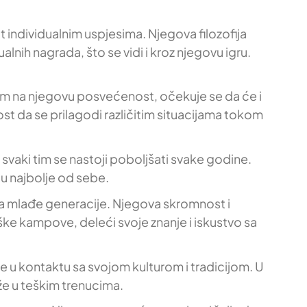
individualnim uspjesima. Njegova filozofija
ualnih nagrada, što se vidi i kroz njegovu igru.
rom na njegovu posvećenost, očekuje se da će i
t da se prilagodi različitim situacijama tokom
a svaki tim se nastoji poboljšati svake godine.
ju najbolje od sebe.
a za mlađe generacije. Njegova skromnost i
ke kampove, deleći svoje znanje i iskustvo sa
ane u kontaktu sa svojom kulturom i tradicijom. U
že u teškim trenucima.