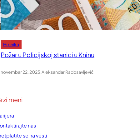
Hronika
Požar u Policijskoj stanici u Kninu
novembar 22, 2025
.
Aleksandar Radosavljević
rzi meni
arijera
ontaktirajte nas
retplatite se na vesti