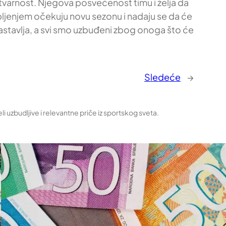
stvarnost. Njegova posvećenost timu i želja da
pljenjem očekuju novu sezonu i nadaju se da će
nastavlja, a svi smo uzbuđeni zbog onoga što će
Sledeće
→
uzbudljive i relevantne priče iz sportskog sveta.