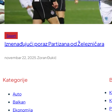
Sport
Iznenađujući poraz Partizana od Železničara
novembar 22, 2025
.
Zoran Đukić
Kategorije
B
K
Auto
K
Balkan
P
Ekonomija