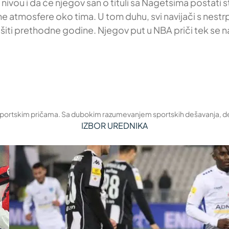
nivou i da će njegov san o tituli sa Nagetsima postati 
 atmosfere oko tima. U tom duhu, svi navijači s nestr
ašiti prethodne godine. Njegov put u NBA priči tek se 
 sportskim pričama. Sa dubokim razumevanjem sportskih dešavanja, deli 
IZBOR UREDNIKA