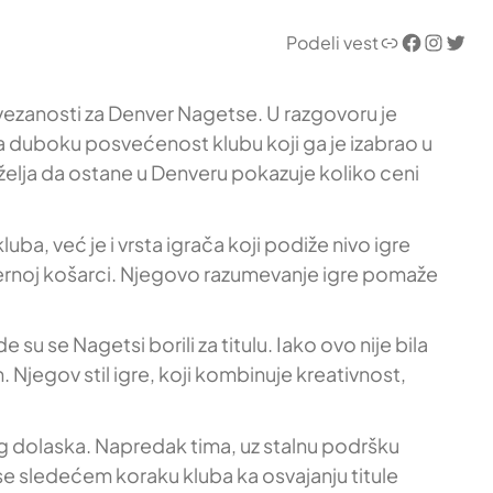
Link
Facebook
Instagram
Twitter
Podeli vest
 i vezanosti za Denver Nagetse. U razgovoru je
a duboku posvećenost klubu koji ga je izabrao u
a želja da ostane u Denveru pokazuje koliko ceni
, već je i vrsta igrača koji podiže nivo igre
odernoj košarci. Njegovo razumevanje igre pomaže
su se Nagetsi borili za titulu. Iako ovo nije bila
. Njegov stil igre, koji kombinuje kreativnost,
vog dolaska. Napredak tima, uz stalnu podršku
ese sledećem koraku kluba ka osvajanju titule