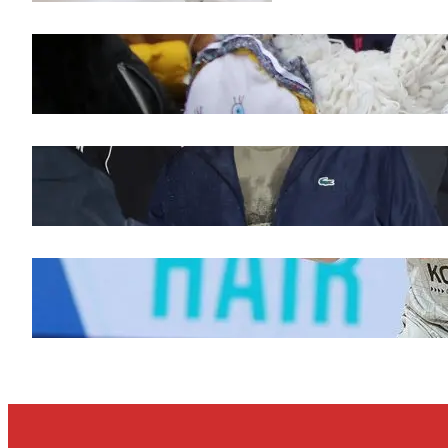
Saveti za Zdrav Božićni Post 2025
novembar 28, 2025
Doček legende Željka Obradovića
novembar 27, 2025
Ognjen Jaramaz u Cedevita Olimpiji, dok
Partizan doživljava promene
novembar 27, 2025