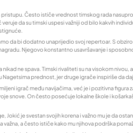
ristupu. Često ističe vrednost timskog rada nasuprot 
 veruje da su timski uspesi važniji od bilo kakvih individ
ostignuće.
 samo da bi dodatno unaprijedio svoj repertoar. S obzi
 nagradu. Njegovo konstantno usavršavanje i sposobnos
 nikad ne spava. Timski rivaliteti su na visokom nivou, 
u Nagetsima prednost, jer druge igrače inspiriše da da
omiljeni igrač među navijačima, već je i pozitivna figur
oje snove. On često posećuje lokalne škole i košarkaš
.
ige, Jokić je svestan svojih korena i važno mu je da ost
ca važna, a često ističe kako mu njihova podrška poma