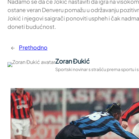
Nadamo se da će Jokić nastaviti da igra na visokom 
ostane veran Denveru pomažu u održavanju pozitivne
Jokić i njegovi saigrači ponoviti uspheh i čak nadm
doneti budućnost.
←
Prethodno
Zoran Đukić
Sportski novinar s strašću prema sportu i