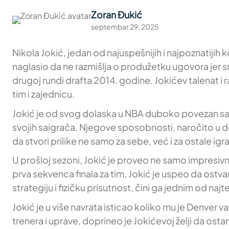
Zoran Đukić
septembar 29, 2025
Nikola Jokić, jedan od najuspešnijih i najpoznatijih 
naglasio da ne razmišlja o produžetku ugovora jer 
drugoj rundi drafta 2014. godine. Jokićev talenat i 
tim i zajednicu.
Jokić je od svog dolaska u NBA duboko povezan sa g
svojih saigrača. Njegove sposobnosti, naročito u d
da stvori prilike ne samo za sebe, već i za ostale ig
U prošloj sezoni, Jokić je proveo ne samo impresivnu 
prva sekvenca finala za tim, Jokić je uspeo da ostvar
strategiju i fizičku prisutnost, čini ga jednim od najt
Jokić je u više navrata isticao koliko mu je Denver
trenera i uprave, doprineo je Jokićevoj želji da os