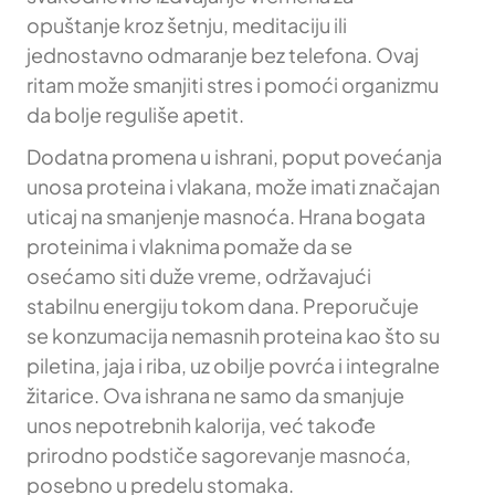
opuštanje kroz šetnju, meditaciju ili
jednostavno odmaranje bez telefona. Ovaj
ritam može smanjiti stres i pomoći organizmu
da bolje reguliše apetit.
Dodatna promena u ishrani, poput povećanja
unosa proteina i vlakana, može imati značajan
uticaj na smanjenje masnoća. Hrana bogata
proteinima i vlaknima pomaže da se
osećamo siti duže vreme, održavajući
stabilnu energiju tokom dana. Preporučuje
se konzumacija nemasnih proteina kao što su
piletina, jaja i riba, uz obilje povrća i integralne
žitarice. Ova ishrana ne samo da smanjuje
unos nepotrebnih kalorija, već takođe
prirodno podstiče sagorevanje masnoća,
posebno u predelu stomaka.