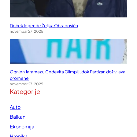
Doček legende Željka Obradovića
novembar 27, 2025
Ognjen Jaramaz u Cedevita Olimpiji, dok Partizan doživljava
promene
novembar 27, 2025
Kategorije
Auto
Balkan
Ekonomija
Hronika