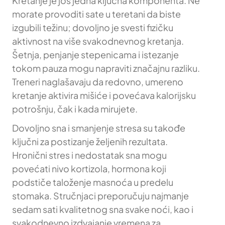
Kretanje je još jedna ključna komponenta. Ne
morate provoditi sate u teretani da biste
izgubili težinu; dovoljno je svesti fizičku
aktivnost na više svakodnevnog kretanja.
Šetnja, penjanje stepenicama i istezanje
tokom pauza mogu napraviti značajnu razliku.
Treneri naglašavaju da redovno, umereno
kretanje aktivira mišiće i povećava kalorijsku
potrošnju, čak i kada mirujete.
Dovoljno sna i smanjenje stresa su takođe
ključni za postizanje željenih rezultata.
Hronični stres i nedostatak sna mogu
povećati nivo kortizola, hormona koji
podstiče taloženje masnoća u predelu
stomaka. Stručnjaci preporučuju najmanje
sedam sati kvalitetnog sna svake noći, kao i
svakodnevno izdvajanje vremena za