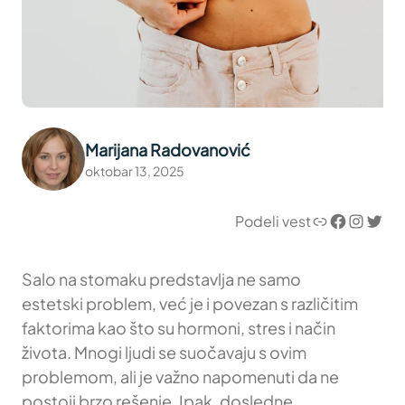
Marijana Radovanović
oktobar 13, 2025
Link
Facebook
Instagram
Twitter
Podeli vest
Salo na stomaku predstavlja ne samo
estetski problem, već je i povezan s različitim
faktorima kao što su hormoni, stres i način
života. Mnogi ljudi se suočavaju s ovim
problemom, ali je važno napomenuti da ne
postoji brzo rešenje. Ipak, dosledne