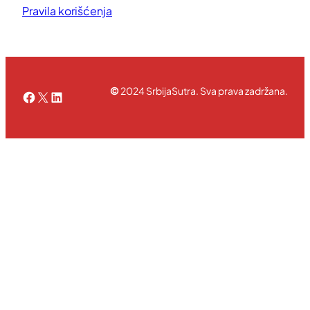
Pravila korišćenja
©
2024 SrbijaSutra. Sva prava zadržana.
Facebook
X
LinkedIn