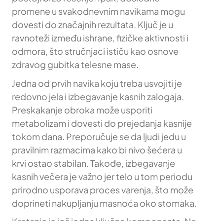
promene u svakodnevnim navikama mogu
dovesti do značajnih rezultata. Ključ je u
ravnoteži između ishrane, fizičke aktivnosti i
odmora, što stručnjaci ističu kao osnove
zdravog gubitka telesne mase.
Jedna od prvih navika koju treba usvojiti je
redovno jela i izbegavanje kasnih zalogaja.
Preskakanje obroka može usporiti
metabolizam i dovesti do prejedanja kasnije
tokom dana. Preporučuje se da ljudi jedu u
pravilnim razmacima kako bi nivo šećera u
krvi ostao stabilan. Takođe, izbegavanje
kasnih večera je važno jer telo u tom periodu
prirodno usporava proces varenja, što može
doprineti nakupljanju masnoća oko stomaka.