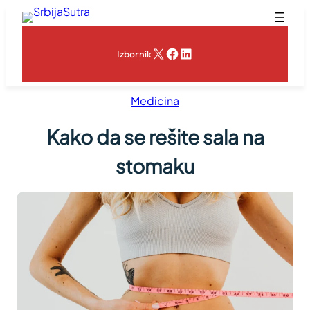
Skoči
na
sadržaj
X
Facebook
LinkedIn
Izbornik
Medicina
Kako da se rešite sala na
stomaku