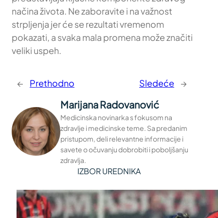
načina života. Ne zaboravite i na važnost
strpljenja jer će se rezultati vremenom
pokazati, a svaka mala promena može značiti
veliki uspeh.
←
Prethodno
Sledeće
→
Marijana Radovanović
Medicinska novinarka s fokusom na
zdravlje i medicinske teme. Sa predanim
pristupom, deli relevantne informacije i
savete o očuvanju dobrobiti i poboljšanju
zdravlja.
IZBOR UREDNIKA