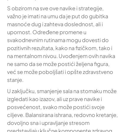
S obzirom na sve ove navike i strategije,
važno je imati na umu da je put do gubitka
masnoće dug i zahteva doslednost, ali i
upornost. Određene promene u
svakodnevnim rutinama mogu dovesti do
pozitivnih rezultata, kako na fizičkom, tako i
na mentalnom nivou. Uvođenjem ovih navika
ne samo da se može postići željena figura,
već se može poboljšati i opšte zdravstveno
stanje.
U zaključku, smanjenje sala na stomaku može
izgledati kao izazov, ali uz prave navike i
posvećenost, svako može postići svoje
ciljeve. Balansirana ishrana, redovno kretanje,
dovoljno sna i upravljanje stresom
predstavljaju ključne komponente zdravog