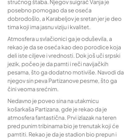
stručnog štaba. Njegov suigrač Vanja je
posebno pomogao da se oseća
dobrodošlo, a Karabeljov je sretan jer je deo
tima koji ima jasnu viziju i kvalitet.
Atmosfera u svlačionici ga je oduševila, a
rekao je da se oseća kao deo porodice koja
deli iste ciljeve i vrednosti. Dok još uči srpski
jezik, počeo je da pamti i reči navijačkih
pesama, što ga dodatno motiviše. Navodi da
njegov sin peva Partizanove pesme, što ga
čini veoma srećnim.
Nedavno je poveo sina na utakmicu
košarkaša Partizana, gde je rekao da je
atmosfera fantastična. Prvi izlazak na teren
pred punim tribinama bio je trenutak koji će
pamtiti. Rekao je da je stadion bio prepun i