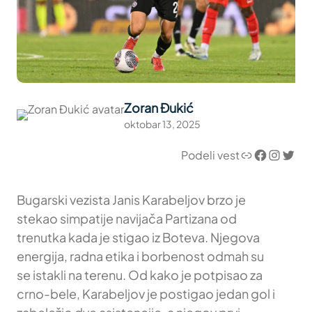
Zoran Đukić
oktobar 13, 2025
Link
Facebook
Instagram
Twitter
Podeli vest
Bugarski vezista Janis Karabeljov brzo je
stekao simpatije navijača Partizana od
trenutka kada je stigao iz Boteva. Njegova
energija, radna etika i borbenost odmah su
se istakli na terenu. Od kako je potpisao za
crno-bele, Karabeljov je postigao jedan gol i