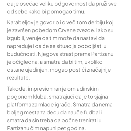
da je osećao veliku odgovornost da pruži sve
od sebe kako bi pomogao timu.
Karabeljov je govorio i o večitom derbiju koji
je završen pobedom Crvene zvezde. Iako su
izgubili, veruje da tim može da nastavi da
napreduje i da će se situacija poboljšati u
budućnosti. Njegova strast prema Partizanu
je očigledna, a smatra da bi tim, ukoliko
ostane ujedinjen, mogao postići značajnije
rezultate.
Takođe, impresioniran je omladinskim
pogonom kluba, smatrajući da je to sjajna
platforma za mlade igrače. Smatra da nema
boljeg mesta za decu da nauče fudbal i
smatra da sin treba da počne trenirati u
Partizanu čim napuni pet godina.