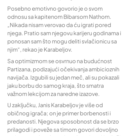
Posebno emotivno govorio je o svom
odnosu sa kapitenom Bibarsom Nathom.
„Nikada nisam verovao da ću igrati pored
njega. Pratio sam njegovu karijeru godinama i
ponosan sam što mogu deliti svlačionicu sa
njim“, rekao je Karabeljov.
Sa optimizmom se osvrnuo na budućnost
Partizana, podizajući očekivanja ambicioznih
navijača. Izgubili su jedan meč, ali su pokazali
jaku borbu do samog kraja, što smatra
važnom lekcijom za naredne izazove.
U zaključku, Janis Karabeljov je više od
običnog igrača; on je primer borbenosti i
predanosti. Njegova sposobnost da se brzo
prilagodi i poveže sa timom govori dovoljno