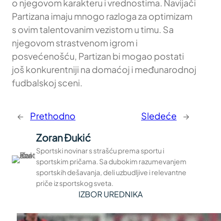
o njegovom karakteru i vrednostima. Navijači
Partizana imaju mnogo razloga za optimizam
s ovim talentovanim vezistom u timu. Sa
njegovom strastvenom igrom i
posvećenošću, Partizan bi mogao postati
još konkurentniji na domaćoj i međunarodnoj
fudbalskoj sceni.
←
Prethodno
Sledeće
→
Zoran Đukić
Sportski novinar s strašću prema sportu i
sportskim pričama. Sa dubokim razumevanjem
sportskih dešavanja, deli uzbudljive i relevantne
priče iz sportskog sveta.
IZBOR UREDNIKA