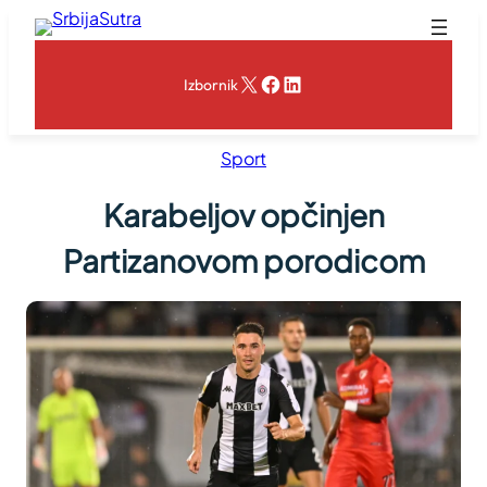
Skoči
na
sadržaj
X
Facebook
LinkedIn
Izbornik
Sport
Karabeljov opčinjen
Partizanovom porodicom