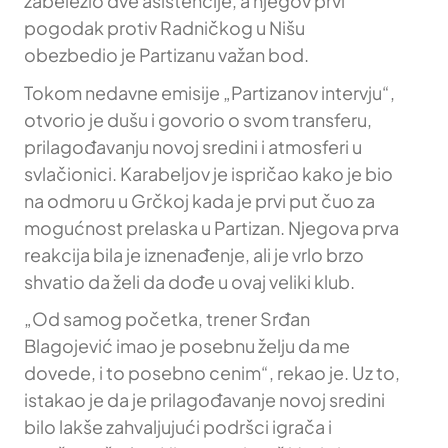
zabeležio dve asistencije, a njegov prvi
pogodak protiv Radničkog u Nišu
obezbedio je Partizanu važan bod.
Tokom nedavne emisije „Partizanov intervju“,
otvorio je dušu i govorio o svom transferu,
prilagođavanju novoj sredini i atmosferi u
svlačionici. Karabeljov je ispričao kako je bio
na odmoru u Grčkoj kada je prvi put čuo za
mogućnost prelaska u Partizan. Njegova prva
reakcija bila je iznenađenje, ali je vrlo brzo
shvatio da želi da dođe u ovaj veliki klub.
„Od samog početka, trener Srđan
Blagojević imao je posebnu želju da me
dovede, i to posebno cenim“, rekao je. Uz to,
istakao je da je prilagođavanje novoj sredini
bilo lakše zahvaljujući podršci igrača i