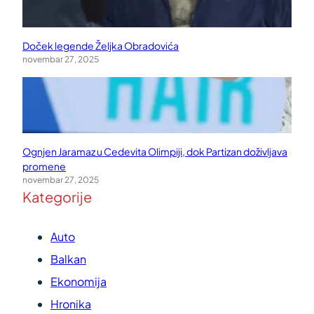
Doček legende Željka Obradovića
novembar 27, 2025
Ognjen Jaramaz u Cedevita Olimpiji, dok Partizan doživljava
promene
novembar 27, 2025
Kategorije
Auto
Balkan
Ekonomija
Hronika