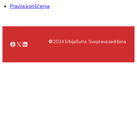
Pravila korišćenja
©
2024 SrbijaSutra. Sva prava zadržana.
Facebook
X
LinkedIn