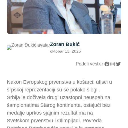
Zoran Đukić
oktobar 13, 2025
Link
Facebook
Instagram
Twitter
Podeli vest
Nakon Evropskog prvenstva u košarci, utisci u
srpskoj reprezentaciji su se polako slegli.
Srbija je doživela drugi uzastopni neuspeh na
šampionatima Starog kontinenta, ostajući bez
medalje uprkos sjajnim rezultatima na
Svetskom prvenstvu i Olimpijadi. Povreda