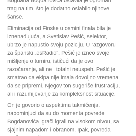
Bogdana Bogdanovića ostavila je ogroman
trag na tim, što je dodatno oslabilo njihove
šanse.
Eliminacija od Finske u osmini finala bila je
iznenađujuća, a Svetislav Pešić, selektor,
ubrzo je napustio svoju poziciju. U razgovoru
za španski „esRadio“, Pešić je izneo svoje
mišljenje o turniru, ističući da je ovo
razočaranje, ali ne i totalni neuspeh. Pešić je
smatrao da ekipa nije imala dovoljno vremena
da se pripremi. Njegov ton sugeriše frustraciju,
ali i razumijevanje za kompleksnost situacije.
On je govorio o aspektima takmičenja,
napominjuci da su do momenta povrede
Bogdanovića igrači igrali na visokom nivou, sa
sjajnim napadom i obranom. Ipak, povreda