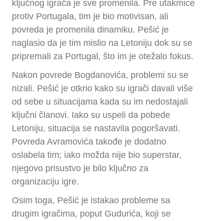
ključnog igrača je sve promenila. Pre utakmice
protiv Portugala, tim je bio motivisan, ali
povreda je promenila dinamiku. Pešić je
naglasio da je tim mislio na Letoniju dok su se
pripremali za Portugal, što im je otežalo fokus.
Nakon povrede Bogdanovića, problemi su se
nizali. Pešić je otkrio kako su igrači davali više
od sebe u situacijama kada su im nedostajali
ključni članovi. Iako su uspeli da pobede
Letoniju, situacija se nastavila pogoršavati.
Povreda Avramovića takođe je dodatno
oslabela tim; iako možda nije bio superstar,
njegovo prisustvo je bilo ključno za
organizaciju igre.
Osim toga, Pešić je istakao probleme sa
drugim igračima, poput Gudurića, koji se