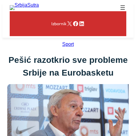
Skoči
na
sadržaj
X
Facebook
LinkedIn
Izbornik
Sport
Pešić razotkrio sve probleme
Srbije na Eurobasketu