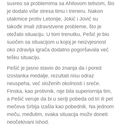
susreo sa problemima sa Ahilovom tetivom, što
je dodalo više stresa timu i treneru. Nakon
utakmice protiv Letonije, Jokić i Jović su
takođe imali zdravstvene probleme, što je
otežalo situaciju. U tom trenutku, Pešić je bio
suočen sa situacijom u kojoj je neizvjesnost
oko zdravlja igrača dodatno pogoršavala već
tešku situaciju.
Pešić je jasno stavio do znanja da i pored
izostanka medalje, rezultati nisu odraz
neuspeha, već složenih okolnosti i sreće.
Finska, kao protivnik, nije bila superiornija tim,
a Pešić veruje da bi u seriji pobeda od tri ili pet
mečeva Srbija izašla kao pobednik. Na jednom
meču, međutim, svaka situacija može doneti
neočekivani ishod.