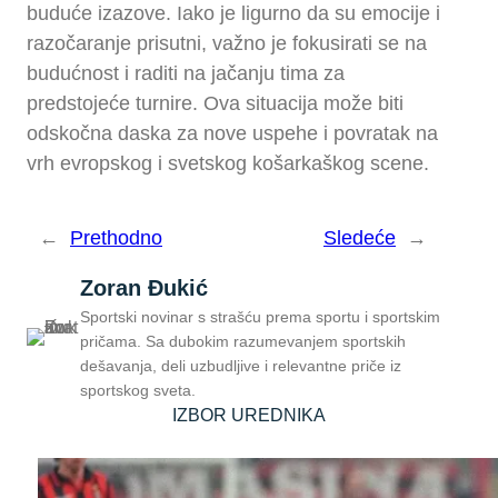
buduće izazove. Iako je ligurno da su emocije i
razočaranje prisutni, važno je fokusirati se na
budućnost i raditi na jačanju tima za
predstojeće turnire. Ova situacija može biti
odskočna daska za nove uspehe i povratak na
vrh evropskog i svetskog košarkaškog scene.
←
Prethodno
Sledeće
→
Zoran Đukić
Sportski novinar s strašću prema sportu i sportskim
pričama. Sa dubokim razumevanjem sportskih
dešavanja, deli uzbudljive i relevantne priče iz
sportskog sveta.
IZBOR UREDNIKA