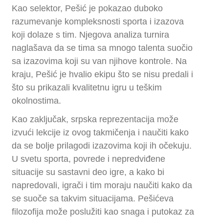
Kao selektor, Pešić je pokazao duboko
razumevanje kompleksnosti sporta i izazova
koji dolaze s tim. Njegova analiza turnira
naglašava da se tima sa mnogo talenta suočio
sa izazovima koji su van njihove kontrole. Na
kraju, Pešić je hvalio ekipu što se nisu predali i
što su prikazali kvalitetnu igru u teškim
okolnostima.
Kao zaključak, srpska reprezentacija može
izvući lekcije iz ovog takmičenja i naučiti kako
da se bolje prilagodi izazovima koji ih očekuju.
U svetu sporta, povrede i nepredviđene
situacije su sastavni deo igre, a kako bi
napredovali, igrači i tim moraju naučiti kako da
se suoče sa takvim situacijama. Pešićeva
filozofija može poslužiti kao snaga i putokaz za