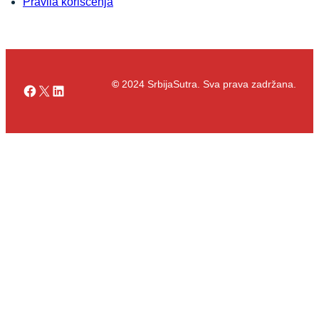
Pravila korišćenja
©
2024 SrbijaSutra. Sva prava zadržana.
Facebook
X
LinkedIn