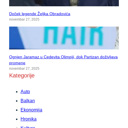
Doček legende Željka Obradovića
novembar 27, 2025
Ognjen Jaramaz u Cedevita Olimpiji, dok Partizan doživljava
promene
novembar 27, 2025
Kategorije
Auto
Balkan
Ekonomija
Hronika