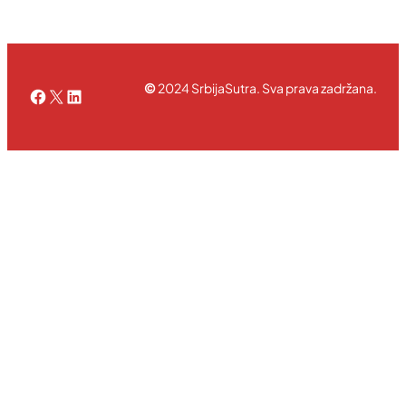
©
2024 SrbijaSutra. Sva prava zadržana.
Facebook
X
LinkedIn