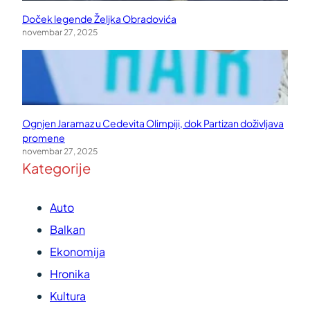
Doček legende Željka Obradovića
novembar 27, 2025
Ognjen Jaramaz u Cedevita Olimpiji, dok Partizan doživljava
promene
novembar 27, 2025
Kategorije
Auto
Balkan
Ekonomija
Hronika
Kultura