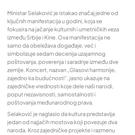
Ministar Selaković je istakao značaj jedne od
ključnih manifestacija u godini, koja se
fokusira na jačanje kulturnih i umetničkih veza
između Srbije i Kine. Ova manifestacija ne
samo da obeležava događaje, već i
simbolizuje sedam decenija uzajamnog
poštovanja, poverenja i saradnje između dve
zemlje. Koncert, nazvan „Glasovi harmonije,
zajedno ka budućnosti“, jasno ukazuje na
zajedničke vrednosti koje dele naši narodi,
poput nezavisnosti, samostalnosti i
poštovanja međunarodnog prava.
Selaković je naglasio da kultura predstavlja
jedan od najjačih mostova koji povezuje dva
naroda. Kroz zajedničke projekte i razmenu