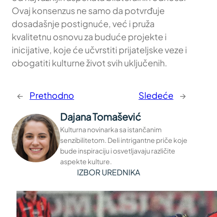
Ovaj konsenzus ne samo da potvrđuje
dosadašnje postignuće, već i pruža
kvalitetnu osnovu za buduće projekte i
inicijative, koje će učvrstiti prijateljske veze i
obogatiti kulturne život svih uključenih.
←
Prethodno
Sledeće
→
Dajana Tomašević
Kulturna novinarka sa istančanim
senzibilitetom. Deli intrigantne priče koje
bude inspiraciju i osvetljavaju različite
aspekte kulture.
IZBOR UREDNIKA