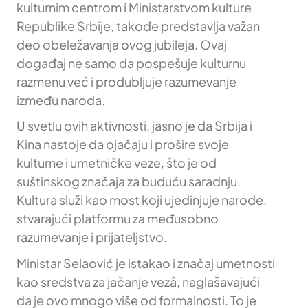
kulturnim centrom i Ministarstvom kulture
Republike Srbije, takođe predstavlja važan
deo obeležavanja ovog jubileja. Ovaj
događaj ne samo da pospešuje kulturnu
razmenu već i produbljuje razumevanje
između naroda.
U svetlu ovih aktivnosti, jasno je da Srbija i
Kina nastoje da ojačaju i prošire svoje
kulturne i umetničke veze, što je od
suštinskog značaja za buduću saradnju.
Kultura služi kao most koji ujedinjuje narode,
stvarajući platformu za međusobno
razumevanje i prijateljstvo.
Ministar Selaović je istakao i značaj umetnosti
kao sredstva za jačanje vezâ, naglašavajući
da je ovo mnogo više od formalnosti. To je