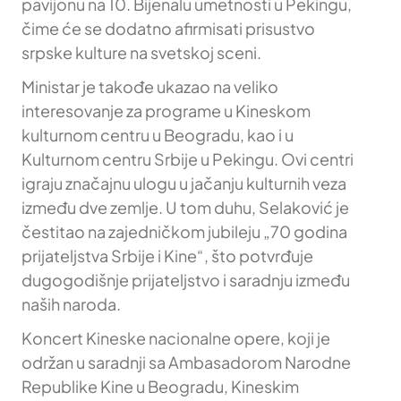
pavijonu na 10. Bijenalu umetnosti u Pekingu,
čime će se dodatno afirmisati prisustvo
srpske kulture na svetskoj sceni.
Ministar je takođe ukazao na veliko
interesovanje za programe u Kineskom
kulturnom centru u Beogradu, kao i u
Kulturnom centru Srbije u Pekingu. Ovi centri
igraju značajnu ulogu u jačanju kulturnih veza
između dve zemlje. U tom duhu, Selaković je
čestitao na zajedničkom jubileju „70 godina
prijateljstva Srbije i Kine“, što potvrđuje
dugogodišnje prijateljstvo i saradnju između
naših naroda.
Koncert Kineske nacionalne opere, koji je
održan u saradnji sa Ambasadorom Narodne
Republike Kine u Beogradu, Kineskim