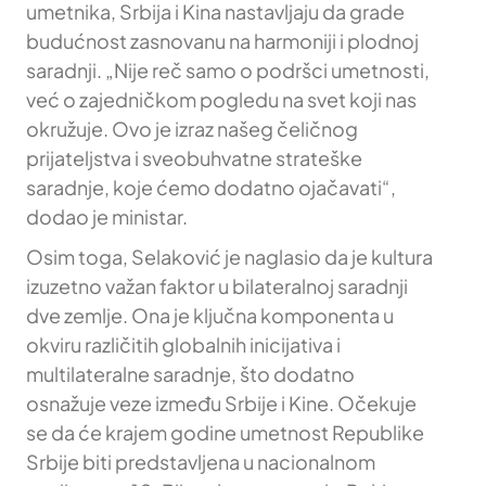
umetnika, Srbija i Kina nastavljaju da grade
budućnost zasnovanu na harmoniji i plodnoj
saradnji. „Nije reč samo o podršci umetnosti,
već o zajedničkom pogledu na svet koji nas
okružuje. Ovo je izraz našeg čeličnog
prijateljstva i sveobuhvatne strateške
saradnje, koje ćemo dodatno ojačavati“,
dodao je ministar.
Osim toga, Selaković je naglasio da je kultura
izuzetno važan faktor u bilateralnoj saradnji
dve zemlje. Ona je ključna komponenta u
okviru različitih globalnih inicijativa i
multilateralne saradnje, što dodatno
osnažuje veze između Srbije i Kine. Očekuje
se da će krajem godine umetnost Republike
Srbije biti predstavljena u nacionalnom