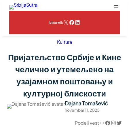
Skoči
na
sadržaj
X
Facebook
LinkedIn
Izbornik
Kultura
Пријатељство Србије и Кине
челично и утемељено на
узајамном поштовању и
културној блискости
Dajana Tomašević
novembar 11, 2025
Link
Facebook
Instagram
Twitter
Podeli vest