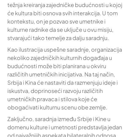
težnja kreiranja zajedničke budućnosti u kojoj
će kultura biti osnova svih interakcija. U tom
kontekstu, on je pozvao sve umetnike i
kulturne radnike da se uključe u ovu misiju,
stvarajući tako temelje za dalju saradnju.
Kao ilustracija uspešne saradnje, organizacija
nekoliko zajedničkih kulturnih događaja u
budućnosti može biti planirana u okviru
različitih umetničkih inicijativa. Na taj način,
Srbija i Kina će nastaviti da razmenjuju ideje i
iskustva, doprinoseći razvoju različitih
umetničkih pravaca i stilova koje će
obogaćivati kulturnu scenu obe zemlje.
Zaključno, saradnja između Srbije i Kine u
domenu kulture i umetnosti predstavlja jedan
od najvažnijih aspekata bilateralnih odnosa.