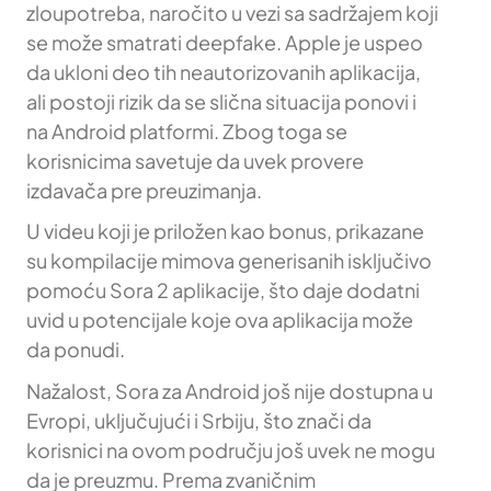
zloupotreba, naročito u vezi sa sadržajem koji
se može smatrati deepfake. Apple je uspeo
da ukloni deo tih neautorizovanih aplikacija,
ali postoji rizik da se slična situacija ponovi i
na Android platformi. Zbog toga se
korisnicima savetuje da uvek provere
izdavača pre preuzimanja.
U videu koji je priložen kao bonus, prikazane
su kompilacije mimova generisanih isključivo
pomoću Sora 2 aplikacije, što daje dodatni
uvid u potencijale koje ova aplikacija može
da ponudi.
Nažalost, Sora za Android još nije dostupna u
Evropi, uključujući i Srbiju, što znači da
korisnici na ovom području još uvek ne mogu
da je preuzmu. Prema zvaničnim