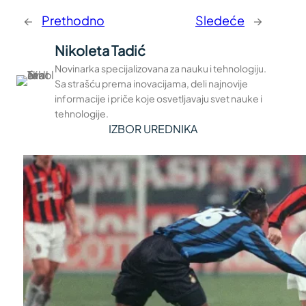
←
Prethodno
Sledeće
→
Nikoleta Tadić
Novinarka specijalizovana za nauku i tehnologiju.
Sa strašću prema inovacijama, deli najnovije
informacije i priče koje osvetljavaju svet nauke i
tehnologije.
IZBOR UREDNIKA