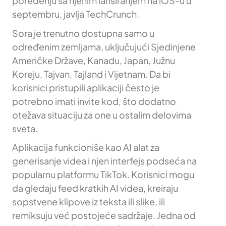
poređenju sa njenim lansiranjem na iOS-u u
septembru, javlja TechCrunch.
Sora je trenutno dostupna samo u
određenim zemljama, uključujući Sjedinjene
Američke Države, Kanadu, Japan, Južnu
Koreju, Tajvan, Tajland i Vijetnam. Da bi
korisnici pristupili aplikaciji često je
potrebno imati invite kod, što dodatno
otežava situaciju za one u ostalim delovima
sveta.
Aplikacija funkcioniše kao AI alat za
generisanje videa i njen interfejs podseća na
popularnu platformu TikTok. Korisnici mogu
da gledaju feed kratkih AI videa, kreiraju
sopstvene klipove iz teksta ili slike, ili
remiksuju već postojeće sadržaje. Jedna od