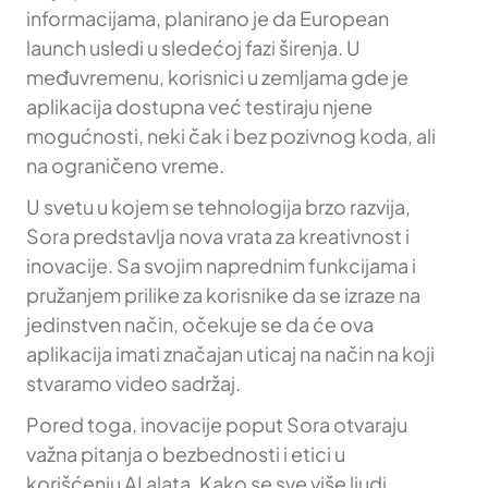
informacijama, planirano je da European
launch usledi u sledećoj fazi širenja. U
međuvremenu, korisnici u zemljama gde je
aplikacija dostupna već testiraju njene
mogućnosti, neki čak i bez pozivnog koda, ali
na ograničeno vreme.
U svetu u kojem se tehnologija brzo razvija,
Sora predstavlja nova vrata za kreativnost i
inovacije. Sa svojim naprednim funkcijama i
pružanjem prilike za korisnike da se izraze na
jedinstven način, očekuje se da će ova
aplikacija imati značajan uticaj na način na koji
stvaramo video sadržaj.
Pored toga, inovacije poput Sora otvaraju
važna pitanja o bezbednosti i etici u
korišćenju AI alata. Kako se sve više ljudi