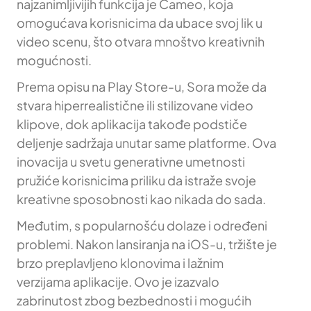
najzanimljivijih funkcija je Cameo, koja
omogućava korisnicima da ubace svoj lik u
video scenu, što otvara mnoštvo kreativnih
mogućnosti.
Prema opisu na Play Store-u, Sora može da
stvara hiperrealistične ili stilizovane video
klipove, dok aplikacija takođe podstiče
deljenje sadržaja unutar same platforme. Ova
inovacija u svetu generativne umetnosti
pružiće korisnicima priliku da istraže svoje
kreativne sposobnosti kao nikada do sada.
Međutim, s popularnošću dolaze i određeni
problemi. Nakon lansiranja na iOS-u, tržište je
brzo preplavljeno klonovima i lažnim
verzijama aplikacije. Ovo je izazvalo
zabrinutost zbog bezbednosti i mogućih