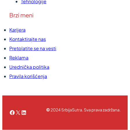
Tehnologije
Brzi meni
Karijera
Kontaktirajte nas
Pretplatite se na vesti
Reklama
Urednička politika
Pravila korišćenja
©
2024 SrbijaSutra. Sva prava zadržana.
Facebook
X
LinkedIn