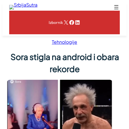
Skoči
na
sadržaj
X
Facebook
LinkedIn
Izbornik
Tehnologije
Sora stigla na android i obara
rekorde