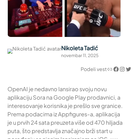
Nikoleta Tadić
novembar 11, 2025
Link
Facebook
Instagram
Twitter
Podeli vest
OpenAI je nedavno lansirao svoju novu
aplikaciju Sora na Google Play prodavnici, a
interesovanje korisnika je prešlo sve granice.
Prema podacima iz Appfigures-a, aplikacija
je u prvih 24 sata preuzeta više od 470 hiljada
puta, što predstavlja značajno brži start u