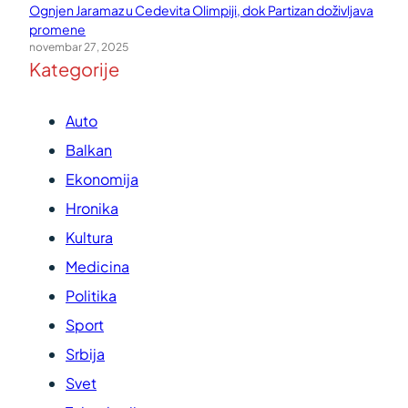
Ognjen Jaramaz u Cedevita Olimpiji, dok Partizan doživljava
promene
novembar 27, 2025
Kategorije
Auto
Balkan
Ekonomija
Hronika
Kultura
Medicina
Politika
Sport
Srbija
Svet