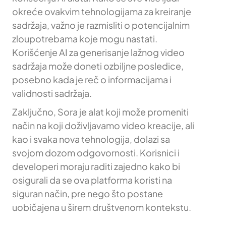
okreće ovakvim tehnologijama za kreiranje
sadržaja, važno je razmisliti o potencijalnim
zloupotrebama koje mogu nastati.
Korišćenje AI za generisanje lažnog video
sadržaja može doneti ozbiljne posledice,
posebno kada je reč o informacijama i
validnosti sadržaja.
Zaključno, Sora je alat koji može promeniti
način na koji doživljavamo video kreacije, ali
kao i svaka nova tehnologija, dolazi sa
svojom dozom odgovornosti. Korisnici i
developeri moraju raditi zajedno kako bi
osigurali da se ova platforma koristi na
siguran način, pre nego što postane
uobičajena u širem društvenom kontekstu.