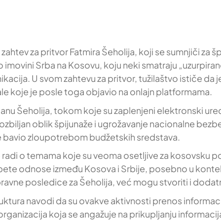
htev za pritvor Fatmira Šeholija, koji se sumnjiči za š
 o imovini Srba na Kosovu, koju neki smatraju „uzurpira
cija. U svom zahtevu za pritvor, tužilaštvo ističe da 
le koje je posle toga objavio na onlajn platformama.
 stanu Šeholija, tokom koje su zaplenjeni elektronski ur
zbiljan oblik špijunaže i ugrožavanje nacionalne bezbed
 se bavio zloupotrebom budžetskih sredstava.
 se radi o temama koje su veoma osetljive za kosovsku p
pete odnose između Kosova i Srbije, posebno u kontek
ravne posledice za Šeholija, već mogu stvoriti i dodat
ktura navodi da su ovakve aktivnosti prenos informaci
rganizacija koja se angažuje na prikupljanju informacij