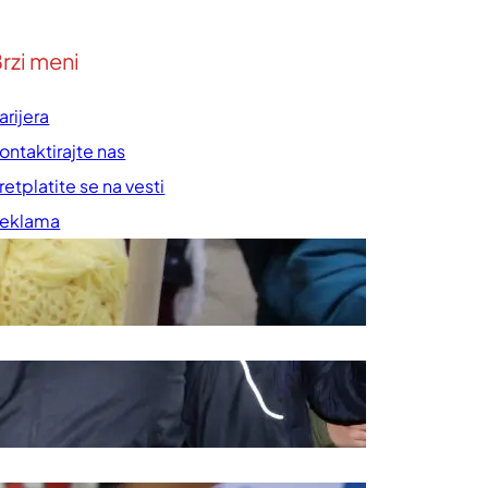
rzi meni
arijera
ontaktirajte nas
retplatite se na vesti
eklama
rednička politika
ravila korišćenja