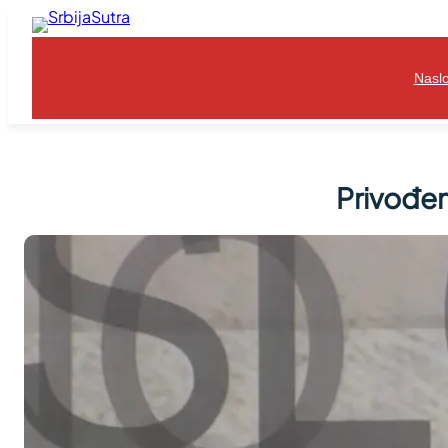
Skoči
na
sadržaj
Nasl
Privođen