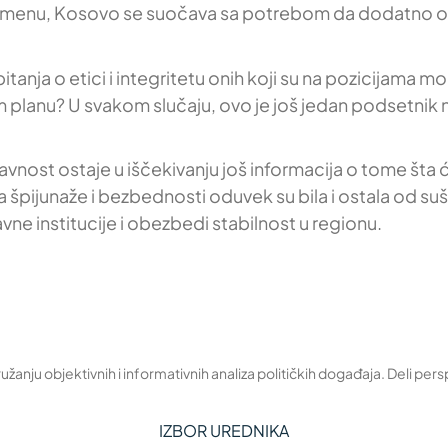
uvremenu, Kosovo se suočava sa potrebom da dodatno o
tanja o etici i integritetu onih koji su na pozicijama mo
kom planu? U svakom slučaju, ovo je još jedan podsetnik
avnost ostaje u iščekivanju još informacija o tome šta će
 špijunaže i bezbednosti oduvek su bila i ostala od su
vne institucije i obezbedi stabilnost u regionu.
žanju objektivnih i informativnih analiza političkih događaja. Deli pers
IZBOR UREDNIKA