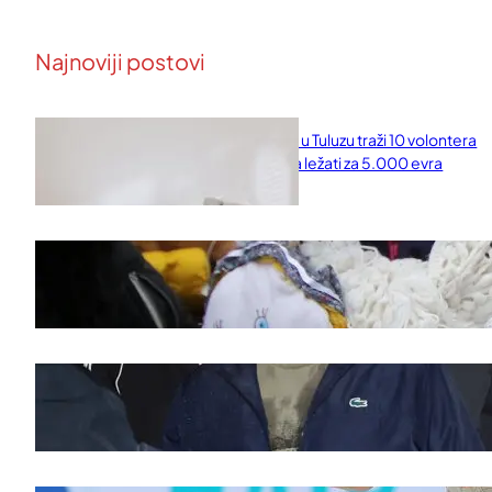
Najnoviji postovi
Naučni institut u Tuluzu traži 10 volontera
koji će 10 dana ležati za 5.000 evra
februar 11, 2026
Saveti za Zdrav Božićni Post 2025
novembar 28, 2025
Doček legende Željka Obradovića
novembar 27, 2025