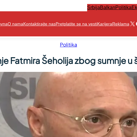
Srbija
Balkan
Politika
Ek
X
ovna
O nama
Kontaktirajte nas
Pretplatite se na vesti
Karijera
Reklama
Politika
je Fatmira Šeholija zbog sumnje u 