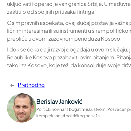
uključivati i operacije van granica Srbije. U međ
zaštitilo od spoljnih pritisaka i intriga.
Osim pravnih aspekata, ovaj slučaj postavlja važna pi
ličnim interesima ili su instrumenti u širem politič
prepliću u ovom izazovnom periodu za Kosovo.
I dok se čeka dalji razvoj događaja u ovom slučaju, j
Republike Kosovo pozabaviti ovim pitanjem. Pitanja
tako i za Kosovo, koje teži da konsoliduje svoje drža
←
Prethodno
Berislav Janković
Politički novinar s bogatim iskustvom. Posvećen pru
kompleksnosti političkog pejzaža.