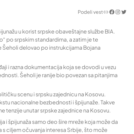
Link
Facebook
Instagram
Twitter
Podeli vest
pijunažu u korist srpske obaveštajne službe BIA.
no“ po srpskim standardima, a zatim je te
je Šeholi delovao po instrukcijama Bojana
eđaji i razna dokumentacija koja se dovodi u vezu
nosti. Šeholi je ranije bio povezan sa pitanjima
olitičku scenu i srpsku zajednicu na Kosovu.
stu nacionalne bezbednosti i špijunaže. Takve
ne tenzije unutar srpske zajednice na Kosovu.
ja i špijunaža samo deo šire mreže koja može da
a s ciljem očuvanja interesa Srbije, što može