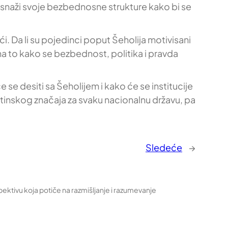
snaži svoje bezbednosne strukture kako bi se
ći. Da li su pojedinci poput Šeholija motivisani
 na to kako se bezbednost, politika i pravda
 se desiti sa Šeholijem i kako će se institucije
štinskog značaja za svaku nacionalnu državu, pa
Sledeće
→
pektivu koja potiče na razmišljanje i razumevanje