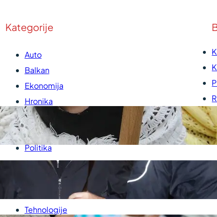
Kategorije
B
K
Auto
K
Balkan
P
Ekonomija
R
Hronika
U
Kultura
P
Medicina
Politika
Sport
Srbija
Svet
Tehnologije