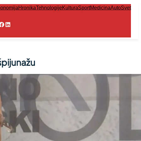
onomija
Hronika
Tehnologije
Kultura
Sport
Medicina
Auto
Svet
Facebook
LinkedIn
špijunažu