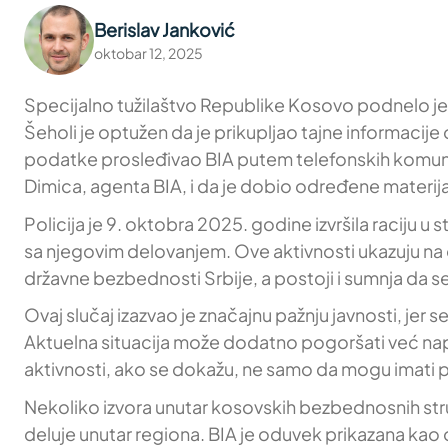
Berislav Janković
oktobar 12, 2025
Specijalno tužilaštvo Republike Kosovo podnelo je za
Šeholi je optužen da je prikupljao tajne informacije
podatke prosleđivao BIA putem telefonskih komunika
Dimica, agenta BIA, i da je dobio određene materija
Policija je 9. oktobra 2025. godine izvršila raciju u
sa njegovim delovanjem. Ove aktivnosti ukazuju na o
državne bezbednosti Srbije, a postoji i sumnja da
Ovaj slučaj izazvao je značajnu pažnju javnosti, jer
Aktuelna situacija može dodatno pogoršati već na
aktivnosti, ako se dokažu, ne samo da mogu imati p
Nekoliko izvora unutar kosovskih bezbednosnih stru
deluje unutar regiona. BIA je oduvek prikazana kao o