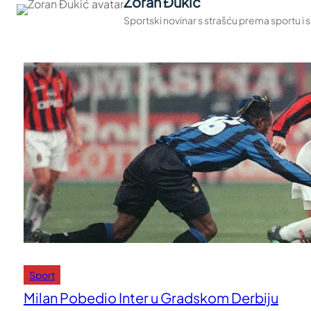
Zoran Đukić
Sportski novinar s strašću prema sportu i
Sport
Milan Pobedio Inter u Gradskom Derbiju