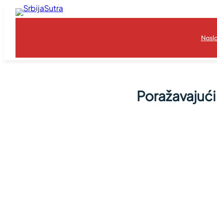
Skoči
na
sadržaj
Nasl
Poražavajući