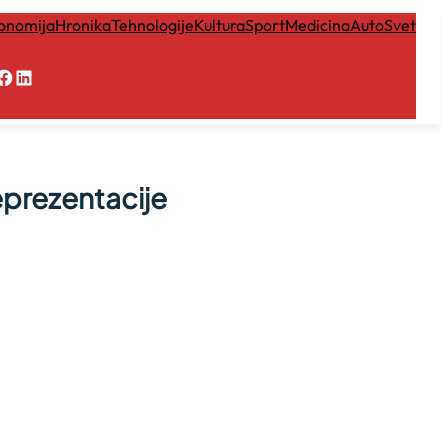
onomija
Hronika
Tehnologije
Kultura
Sport
Medicina
Auto
Svet
Facebook
LinkedIn
eprezentacije