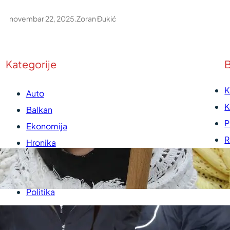
novembar 22, 2025
.
Zoran Đukić
Kategorije
B
K
Auto
K
Balkan
P
Ekonomija
R
Hronika
U
Kultura
P
Medicina
Politika
Sport
Srbija