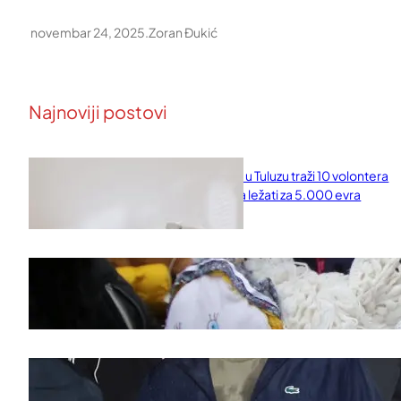
novembar 24, 2025
.
Zoran Đukić
Najnoviji postovi
Naučni institut u Tuluzu traži 10 volontera
koji će 10 dana ležati za 5.000 evra
februar 11, 2026
Saveti za Zdrav Božićni Post 2025
novembar 28, 2025
Doček legende Željka Obradovića