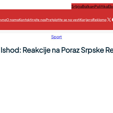
Srbija
Balkan
Politika
Ek
X
ovna
O nama
Kontaktirajte nas
Pretplatite se na vesti
Karijera
Reklama
Sport
 Ishod: Reakcije na Poraz Srpske R