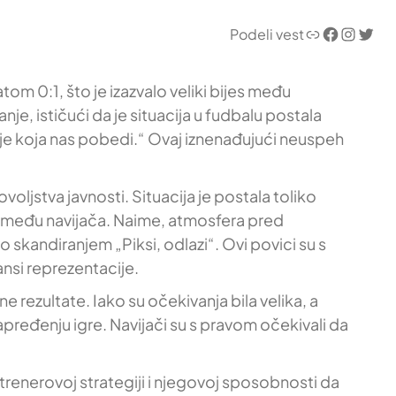
Link
Facebook
Instagram
Twitter
Podeli vest
om 0:1, što je izazvalo veliki bijes među
e, ističući da je situacija u fudbalu postala
nije koja nas pobedi.“ Ovaj iznenađujući neuspeh
ljstva javnosti. Situacija je postala toliko
 između navijača. Naime, atmosfera pred
o skandiranjem „Piksi, odlazi“. Ovi povici su s
ansi reprezentacije.
ne rezultate. Iako su očekivanja bila velika, a
apređenju igre. Navijači su s pravom očekivali da
 trenerovoj strategiji i njegovoj sposobnosti da