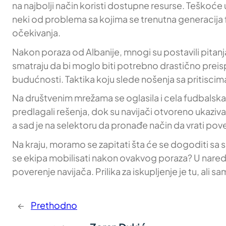
na najbolji način koristi dostupne resurse. Teškoće u
neki od problema sa kojima se trenutna generacija f
očekivanja.
Nakon poraza od Albanije, mnogi su postavili pitan
smatraju da bi moglo biti potrebno drastično preispit
budućnosti. Taktika koju slede nošenja sa pritiscima
Na društvenim mrežama se oglasila i cela fudbalska zaj
predlagali rešenja, dok su navijači otvoreno ukaziva
a sad je na selektoru da pronađe način da vrati pov
Na kraju, moramo se zapitati šta će se dogoditi sa
se ekipa mobilisati nakon ovakvog poraza? U nared
poverenje navijača. Prilika za iskupljenje je tu, ali
←
Prethodno