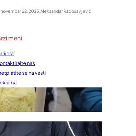
novembar 22, 2025
.
Aleksandar Radosavljević
rzi meni
arijera
ontaktirajte nas
retplatite se na vesti
eklama
rednička politika
ravila korišćenja