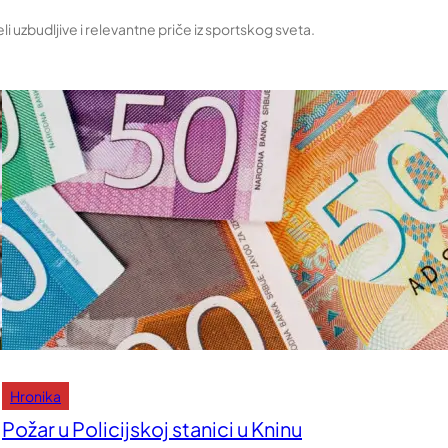
uzbudljive i relevantne priče iz sportskog sveta.
Hronika
Požar u Policijskoj stanici u Kninu