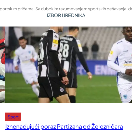
 sportskim pričama. Sa dubokim razumevanjem sportskih dešavanja, deli 
IZBOR UREDNIKA
Sport
Iznenađujući poraz Partizana od Železničara