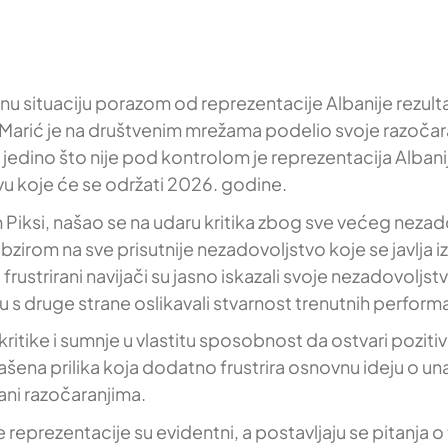
u situaciju porazom od reprezentacije Albanije rezultat
arić je na društvenim mrežama podelio svoje razočaranj
a jedino što nije pod kontrolom je reprezentacija Alba
u koje će se održati 2026. godine.
ksi, našao se na udaru kritika zbog sve većeg nezadovo
bzirom na sve prisutnije nezadovoljstvo koje se javlja
rustrirani navijači su jasno iskazali svoje nezadovoljstv
u s druge strane oslikavali stvarnost trenutnih perform
kritike i sumnje u vlastitu sposobnost da ostvari pozitiv
ašena prilika koja dodatno frustrira osnovnu ideju o un
ni razočaranjima.
reprezentacije su evidentni, a postavljaju se pitanja o