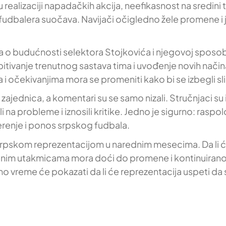
 realizaciji napadačkih akcija, neefikasnost na sredini 
udbalera suočava. Navijači očigledno žele promene i ja
ja o budućnosti selektora Stojkovića i njegovoj sposo
ivanje trenutnog sastava tima i uvođenje novih načina ra
 i očekivanjima mora se promeniti kako bi se izbegli sli
ednica, a komentari su se samo nizali. Stručnjaci su izno
li na probleme i iznosili kritike. Jedno je sigurno: ra
erenje i ponos srpskog fudbala.
 srpskom reprezentacijom u narednim mesecima. Da li će
nim utakmicama mora doći do promene i kontinuiranog r
 samo vreme će pokazati da li će reprezentacija uspeti da