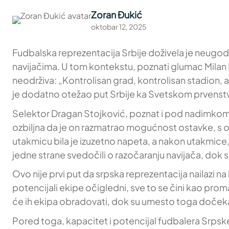
Zoran Đukić
oktobar 12, 2025
Fudbalska reprezentacija Srbije doživela je neugodn
navijačima. U tom kontekstu, poznati glumac Milan M
neodrživa: „Kontrolisan grad, kontrolisan stadion, 
je dodatno otežao put Srbije ka Svetskom prvenstv
Selektor Dragan Stojković, poznat i pod nadimkom Pi
ozbiljna da je on razmatrao mogućnost ostavke, s o
utakmicu bila je izuzetno napeta, a nakon utakmice, f
jedne strane svedočili o razočaranju navijača, dok s
Ovo nije prvi put da srpska reprezentacija nailazi na 
potencijali ekipe očigledni, sve to se čini kao prom
će ih ekipa obradovati, dok su umesto toga dočeka
Pored toga, kapacitet i potencijal fudbalera Srpske 