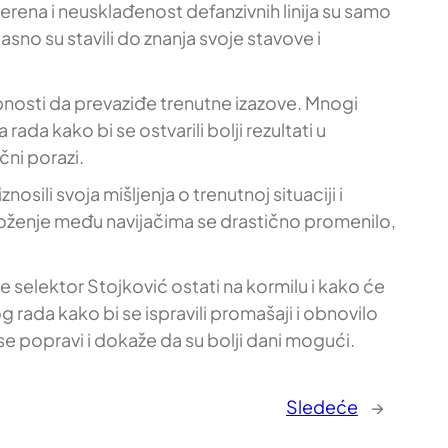
terena i neusklađenost defanzivnih linija su samo
sno su stavili do znanja svoje stavove i
bnosti da prevaziđe trenutne izazove. Mnogi
da kako bi se ostvarili bolji rezultati u
čni porazi.
sili svoja mišljenja o trenutnoj situaciji i
spoloženje među navijačima se drastično promenilo,
 selektor Stojković ostati na kormilu i kako će
ada kako bi se ispravili promašaji i obnovilo
 se popravi i dokaže da su bolji dani mogući.
Sledeće
→