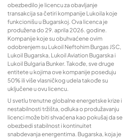
obezbedilo je licencu za obavljanje
transakcija sa četiri kompanije Lukoila koje
funkcionišu u Bugarskoj. Ova licenca je
produžena do 29. aprila 2026. godine.
Kompanije koje su obuhvaćene ovim
odobrenjem su Lukoil Neftohim Burgas JSC,
Lukoil Bugarska, Lukoil Aviation Bugarska i
Lukoil Bulgaria Bunker. Takođe, sve druge
entitete u kojima ove kompanije poseduju
50% ili više vlasničkog udela takođe su
uključene u ovu licencu.
U svetlu trenutne globalne energetske krize i
nestabilnosti tržišta, odluka o produžavanju
licenci može biti shvaćena kao pokušaj da se
obezbedi stabilnost i kontinuitet
snabdevanja energentima. Bugarska, koja je