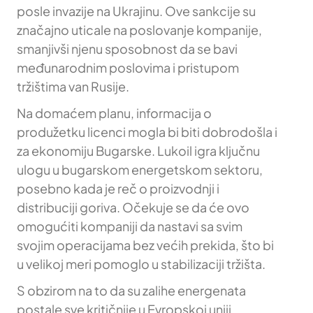
posle invazije na Ukrajinu. Ove sankcije su
značajno uticale na poslovanje kompanije,
smanjivši njenu sposobnost da se bavi
međunarodnim poslovima i pristupom
tržištima van Rusije.
Na domaćem planu, informacija o
produžetku licenci mogla bi biti dobrodošla i
za ekonomiju Bugarske. Lukoil igra ključnu
ulogu u bugarskom energetskom sektoru,
posebno kada je reč o proizvodnji i
distribuciji goriva. Očekuje se da će ovo
omogućiti kompaniji da nastavi sa svim
svojim operacijama bez većih prekida, što bi
u velikoj meri pomoglo u stabilizaciji tržišta.
S obzirom na to da su zalihe energenata
postale sve kritičnije u Evropskoj uniji,