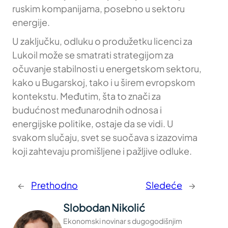
ruskim kompanijama, posebno u sektoru
energije.
U zaključku, odluku o produžetku licenci za
Lukoil može se smatrati strategijom za
očuvanje stabilnosti u energetskom sektoru,
kako u Bugarskoj, tako i u širem evropskom
kontekstu. Međutim, šta to znači za
budućnost međunarodnih odnosa i
energijske politike, ostaje da se vidi. U
svakom slučaju, svet se suočava s izazovima
koji zahtevaju promišljene i pažljive odluke.
←
Prethodno
Sledeće
→
Slobodan Nikolić
Ekonomski novinar s dugogodišnjim