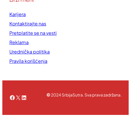
Karijera
Kontaktirajte nas
Pretplatite se na vesti
Reklama
Urednička politika
Pravila korišćenja
©
2024 SrbijaSutra. Sva prava zadržana.
Facebook
X
LinkedIn