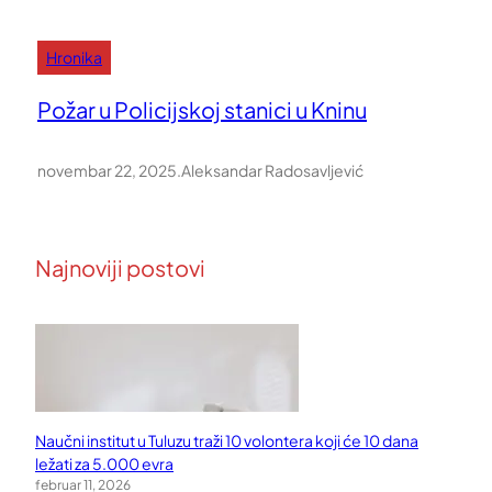
Hronika
Požar u Policijskoj stanici u Kninu
novembar 22, 2025
.
Aleksandar Radosavljević
Najnoviji postovi
Naučni institut u Tuluzu traži 10 volontera koji će 10 dana
ležati za 5.000 evra
februar 11, 2026