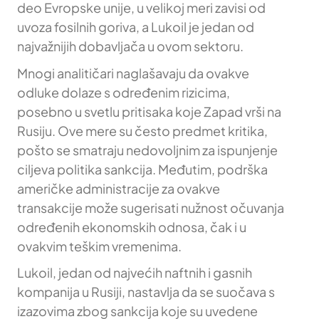
deo Evropske unije, u velikoj meri zavisi od
uvoza fosilnih goriva, a Lukoil je jedan od
najvažnijih dobavljača u ovom sektoru.
Mnogi analitičari naglašavaju da ovakve
odluke dolaze s određenim rizicima,
posebno u svetlu pritisaka koje Zapad vrši na
Rusiju. Ove mere su često predmet kritika,
pošto se smatraju nedovoljnim za ispunjenje
ciljeva politika sankcija. Međutim, podrška
američke administracije za ovakve
transakcije može sugerisati nužnost očuvanja
određenih ekonomskih odnosa, čak i u
ovakvim teškim vremenima.
Lukoil, jedan od najvećih naftnih i gasnih
kompanija u Rusiji, nastavlja da se suočava s
izazovima zbog sankcija koje su uvedene