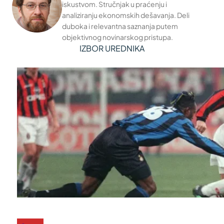
iskustvom. Stručnjak u praćenju i
analiziranju ekonomskih dešavanja. Deli
duboka i relevantna saznanja putem
objektivnog novinarskog pristupa.
IZBOR UREDNIKA