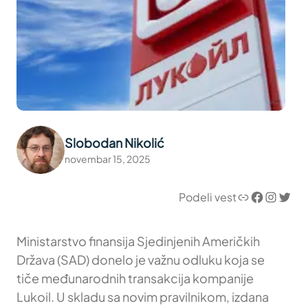
Slobodan Nikolić
novembar 15, 2025
Link
Facebook
Instagram
Twitter
Podeli vest
Ministarstvo finansija Sjedinjenih Američkih
Država (SAD) donelo je važnu odluku koja se
tiče međunarodnih transakcija kompanije
Lukoil. U skladu sa novim pravilnikom, izdana