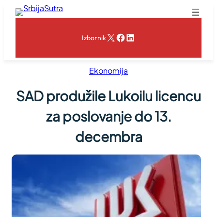
Skoči
na
sadržaj
X
Facebook
LinkedIn
Izbornik
Ekonomija
SAD produžile Lukoilu licencu
za poslovanje do 13.
decembra