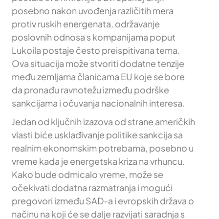
posebno nakon uvođenja različitih mera
protiv ruskih energenata, održavanje
poslovnih odnosa s kompanijama poput
Lukoila postaje često preispitivana tema.
Ova situacija može stvoriti dodatne tenzije
među zemljama članicama EU koje se bore
da pronađu ravnotežu između podrške
sankcijama i očuvanja nacionalnih interesa.
Jedan od ključnih izazova od strane američkih
vlasti biće usklađivanje politike sankcija sa
realnim ekonomskim potrebama, posebno u
vreme kada je energetska kriza na vrhuncu.
Kako bude odmicalo vreme, može se
očekivati dodatna razmatranja i mogući
pregovori između SAD-a i evropskih država o
načinu na koji će se dalje razvijati saradnja s