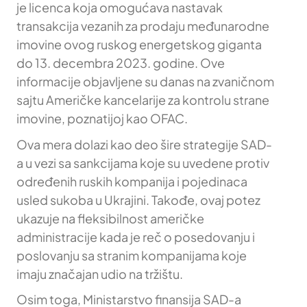
je licenca koja omogućava nastavak
transakcija vezanih za prodaju međunarodne
imovine ovog ruskog energetskog giganta
do 13. decembra 2023. godine. Ove
informacije objavljene su danas na zvaničnom
sajtu Američke kancelarije za kontrolu strane
imovine, poznatijoj kao OFAC.
Ova mera dolazi kao deo šire strategije SAD-
a u vezi sa sankcijama koje su uvedene protiv
određenih ruskih kompanija i pojedinaca
usled sukoba u Ukrajini. Takođe, ovaj potez
ukazuje na fleksibilnost američke
administracije kada je reč o posedovanju i
poslovanju sa stranim kompanijama koje
imaju značajan udio na tržištu.
Osim toga, Ministarstvo finansija SAD-a