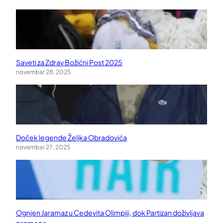
Saveti za Zdrav Božićni Post 2025
novembar 28, 2025
Doček legende Željka Obradovića
novembar 27, 2025
Ognjen Jaramaz u Cedevita Olimpiji, dok Partizan doživljava