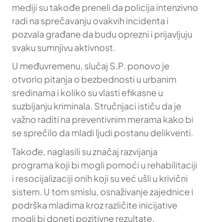
mediji su takođe preneli da policija intenzivno
radi na sprečavanju ovakvih incidenta i
pozvala građane da budu oprezni i prijavljuju
svaku sumnjivu aktivnost.
U međuvremenu, slučaj S.P. ponovo je
otvorio pitanja o bezbednosti u urbanim
sredinama i koliko su vlasti efikasne u
suzbijanju kriminala. Stručnjaci ističu da je
važno raditi na preventivnim merama kako bi
se sprečilo da mladi ljudi postanu delikventi.
Takođe, naglasili su značaj razvijanja
programa koji bi mogli pomoći u rehabilitaciji
i resocijalizaciji onih koji su već ušli u krivični
sistem. U tom smislu, osnaživanje zajednice i
podrška mladima kroz različite inicijative
mogli bi doneti pozitivne rezultate.