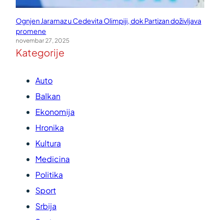
Ognjen Jaramaz u Cedevita Olimpiji, dok Partizan doživljava
promene
novembar 27, 2025
Kategorije
Auto
Balkan
Ekonomija
Hronika
Kultura
Medicina
Politika
Sport
Srbija