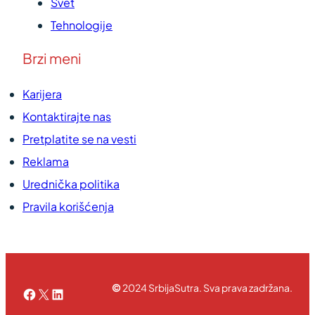
Svet
Tehnologije
Brzi meni
Karijera
Kontaktirajte nas
Pretplatite se na vesti
Reklama
Urednička politika
Pravila korišćenja
©
2024 SrbijaSutra. Sva prava zadržana.
Facebook
X
LinkedIn