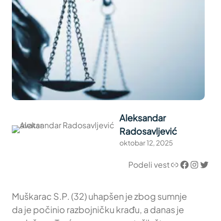
Aleksandar
Radosavljević
oktobar 12, 2025
Link
Facebook
Instagram
Twitter
Podeli vest
Muškarac S.P. (32) uhapšen je zbog sumnje
da je počinio razbojničku krađu, a danas je