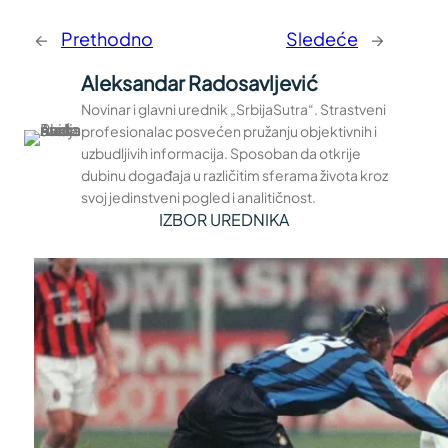
←
Prethodno
Sledeće
→
Aleksandar Radosavljević
Novinar i glavni urednik „SrbijaSutra“. Strastveni
profesionalac posvećen pružanju objektivnih i
uzbudljivih informacija. Sposoban da otkrije
dubinu događaja u različitim sferama života kroz
svoj jedinstveni pogled i analitičnost.
IZBOR UREDNIKA