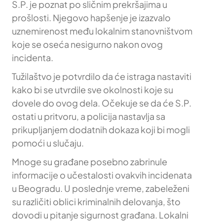
S.P. je poznat po sličnim prekršajima u
prošlosti. Njegovo hapšenje je izazvalo
uznemirenost među lokalnim stanovništvom
koje se oseća nesigurno nakon ovog
incidenta.
Tužilaštvo je potvrdilo da će istraga nastaviti
kako bi se utvrdile sve okolnosti koje su
dovele do ovog dela. Očekuje se da će S.P.
ostati u pritvoru, a policija nastavlja sa
prikupljanjem dodatnih dokaza koji bi mogli
pomoći u slučaju.
Mnoge su građane posebno zabrinule
informacije o učestalosti ovakvih incidenata
u Beogradu. U poslednje vreme, zabeleženi
su različiti oblici kriminalnih delovanja, što
dovodi u pitanje sigurnost građana. Lokalni