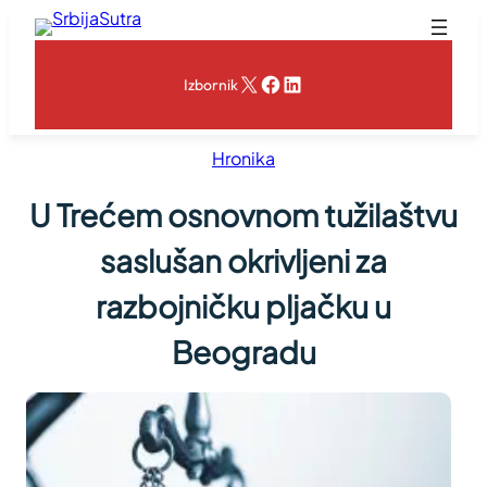
Skoči
na
sadržaj
X
Facebook
LinkedIn
Izbornik
Hronika
U Trećem osnovnom tužilaštvu
saslušan okrivljeni za
razbojničku pljačku u
Beogradu