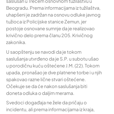
saslušan u Trećem osnovnom tužilaštvu u
Beogradu. Prema informacijama iz tužilaštva,
uhapšeni je zadržan na osnovu odluke javnog
tužioca iz Policijske stanice Zemun, jer
postoje osnovane sumnje da je realizovao
krivično delo prema članu 205. Krivičnog
zakonika.
U saopštenju se navodi da je tokom
saslušanja utvrđeno da je S.P. u subotu ušao
u porodičnu kuću oštećene J.M. (22). Tokom
upada, pronašao je dve platnene torbe i u njih
spakovao razne lične stvari oštećene.
Očekuje se da će nakon saslušanja biti
doneta odluka o daljim merama.
Svedoci događaja ne žele da pričaju o
incidentu, ali prema informacijama iz kraja,