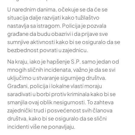
U narednim danima, očekuje se da će se
situacija dalje razvijati kako tužilaštvo
nastavlja sa istragom. Policija je pozvala
građane da budu obazrivi i da prijave sve
sumnjive aktivnosti kako bi se osiguralo da se
bezbednost povrati u zajednicu.
Na kraju, iako je hapšenje S.P. samo jedan od
mnogih sličnih incidenata, važno je da se svi
uključimo u stvaranje sigurnijeg društva.
Građani, policija i lokalne vlasti moraju
saradivati u borbi protiv kriminala kako bi se
smanjila ovaj oblik nesigurnosti. To zahteva
zajednički trud i posvećenost svih članova
društva, kako bi se osiguralo da se slični
incidenti više ne ponavljaju.