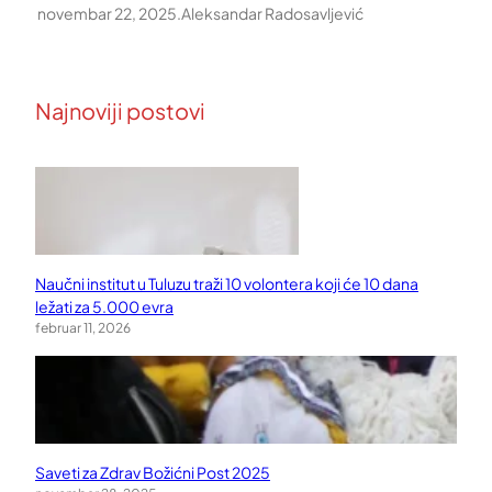
novembar 22, 2025
.
Aleksandar Radosavljević
Najnoviji postovi
Naučni institut u Tuluzu traži 10 volontera koji će 10 dana
ležati za 5.000 evra
februar 11, 2026
Saveti za Zdrav Božićni Post 2025