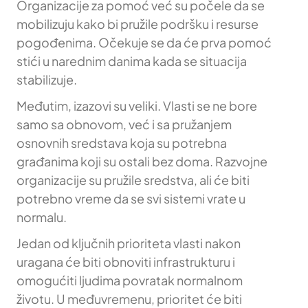
Organizacije za pomoć već su počele da se
mobilizuju kako bi pružile podršku i resurse
pogođenima. Očekuje se da će prva pomoć
stići u narednim danima kada se situacija
stabilizuje.
Međutim, izazovi su veliki. Vlasti se ne bore
samo sa obnovom, već i sa pružanjem
osnovnih sredstava koja su potrebna
građanima koji su ostali bez doma. Razvojne
organizacije su pružile sredstva, ali će biti
potrebno vreme da se svi sistemi vrate u
normalu.
Jedan od ključnih prioriteta vlasti nakon
uragana će biti obnoviti infrastrukturu i
omogućiti ljudima povratak normalnom
životu. U međuvremenu, prioritet će biti