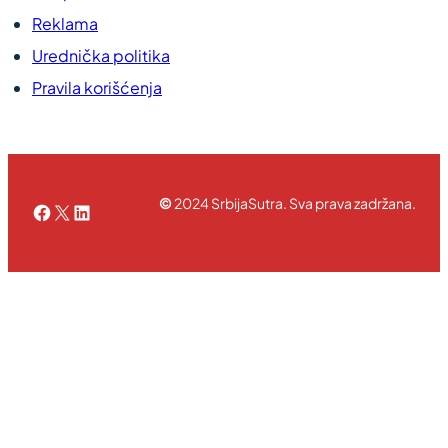
Reklama
Urednička politika
Pravila korišćenja
©
2024 SrbijaSutra. Sva prava zadržana.
Facebook
X
LinkedIn