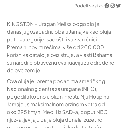
Link
Facebook
Instagram
Twitter
Podeli vest
KINGSTON – Uragan Melisa pogodio je
danas jugozapadnu obalu Jamajke kao oluja
pete kategorije, saopštili su zvaničnici.
Prema njihovim rečima, više od 200.000
korisnika ostalo je bez struje, a vlasti Bahama
su naredile obaveznu evakuaciju za određene
delove zemlje.
Ova oluja je, prema podacima američkog
Nacionalnog centra za uragane (NHC),
pogodila kopno u blizini mesta Nju Houp na
Jamajci, s maksimalnom brzinom vetra od
oko 295 km/h. Mediji iz SAD-a, poput NBC
njuz-a, javljaju da je oluja donela izuzetno
opasne uslove i potencijalne katastrofe.