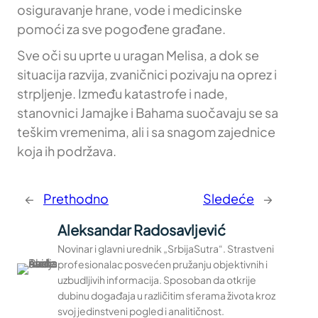
osiguravanje hrane, vode i medicinske
pomoći za sve pogođene građane.
Sve oči su uprte u uragan Melisa, a dok se
situacija razvija, zvaničnici pozivaju na oprez i
strpljenje. Između katastrofe i nade,
stanovnici Jamajke i Bahama suočavaju se sa
teškim vremenima, ali i sa snagom zajednice
koja ih podržava.
←
Prethodno
Sledeće
→
Aleksandar Radosavljević
Novinar i glavni urednik „SrbijaSutra“. Strastveni
profesionalac posvećen pružanju objektivnih i
uzbudljivih informacija. Sposoban da otkrije
dubinu događaja u različitim sferama života kroz
svoj jedinstveni pogled i analitičnost.