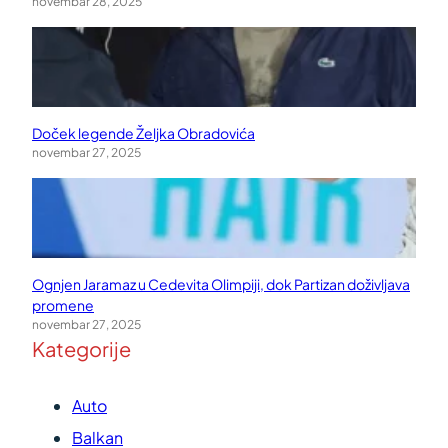
novembar 28, 2025
Doček legende Željka Obradovića
novembar 27, 2025
Ognjen Jaramaz u Cedevita Olimpiji, dok Partizan doživljava
promene
novembar 27, 2025
Kategorije
Auto
Balkan