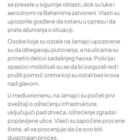
se presele u sigurnije oblasti, dok su luke i
aerodromi na Bahamima zatvoreni. Vlasti su
upozorile građane da ostanu u oprezu i da
prate ažuriranja o situaciji.
Osobe koje su ostale na Jamajci upozorene
su da izbegavaju putovanja, a na ulicama su
primetni delovi sadašnjeg haosa. Policija i
spasioci mobilisali su se da bi osigurali red i
pružili pomoć onima koji su ostali bez krova
nad glavom.
U međuvremenu, na Jamajci su počeli prvi
izveštaji o oštećenju infrastrukture,
uključujući pad drveća, oštećenje zgrada i
poplavljene ulice. Vlasti su započele procene
štete, ali se procenjuje da će ovo biti
dugotrajan proces.