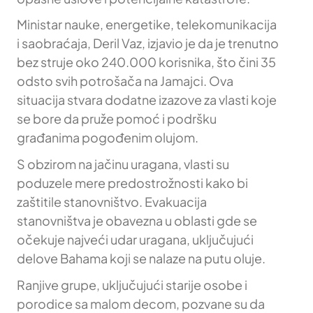
Ministar nauke, energetike, telekomunikacija
i saobraćaja, Deril Vaz, izjavio je da je trenutno
bez struje oko 240.000 korisnika, što čini 35
odsto svih potrošača na Jamajci. Ova
situacija stvara dodatne izazove za vlasti koje
se bore da pruže pomoć i podršku
građanima pogođenim olujom.
S obzirom na jačinu uragana, vlasti su
poduzele mere predostrožnosti kako bi
zaštitile stanovništvo. Evakuacija
stanovništva je obavezna u oblasti gde se
očekuje najveći udar uragana, uključujući
delove Bahama koji se nalaze na putu oluje.
Ranjive grupe, uključujući starije osobe i
porodice sa malom decom, pozvane su da