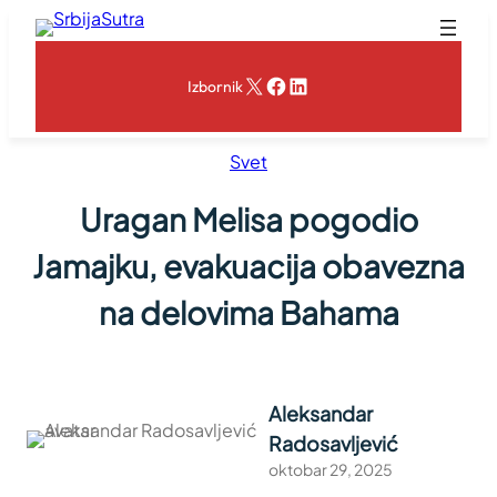
Skoči
na
sadržaj
X
Facebook
LinkedIn
Izbornik
Svet
Uragan Melisa pogodio
Jamajku, evakuacija obavezna
na delovima Bahama
Aleksandar
Radosavljević
oktobar 29, 2025