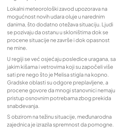
Lokalni meteorološki zavod upozorava na
mogućnost novih udara oluje u narednim
danima, što dodatno otežava situaciju. Ljudi
se pozivaju da ostanu u skloništima dok se
procene situacije ne završe i dok opasnost
ne mine.
U regiji se već osjećaju posledice uragana, sa
jakim kišama i vetrovima koji su započeli više
sati pre nego što je Melisa stigla na kopno.
Gradske oblasti su odgore preplavljene, a
procene govore da mnogi stanovnici nemaju
pristup osnovnim potrebama zbog prekida
snabdevanja.
S obzirom na težinu situacije, međunarodna
zajednica je izrazila spremnost da pomogne.