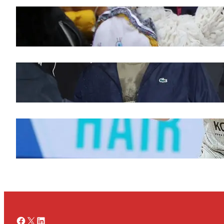
Saveti za Zdrav Božićni Post 2025
novembar 28, 2025
Doček legende Željka Obradovića
novembar 27, 2025
Ognjen Jaramaz u Cedevita Olimpiji, dok
Partizan doživljava promene
novembar 27, 2025
Facebook
X
LinkedIn