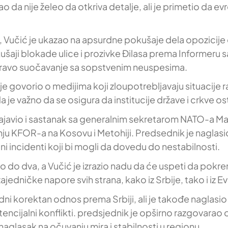
rekao da nije želeo da otkriva detalje, ali je primetio da
Vučić je ukazao na apsurdne pokušaje dela opozicije da 
šaji blokade ulice i prozivke Đilasa prema Informeru sa
apravo suočavanje sa sopstvenim neuspesima.
e govorio o medijima koji zloupotrebljavaju situacije ra
je važno da se osigura da institucije države i crkve ost
najavio i sastanak sa generalnim sekretarom NATO-a M
anju KFOR-a na Kosovu i Metohiji. Predsednik je naglasio
i incidenti koji bi mogli da dovedu do nestabilnosti.
po do dva, a Vučić je izrazio nadu da će uspeti da pokre
ajedničke napore svih strana, kako iz Srbije, tako i iz E
dni korektan odnos prema Srbiji, ali je takođe naglasio 
encijalni konflikti. predsjednik je opširno razgovarao 
 naglasak na očuvanju mira i stabilnosti u regionu.