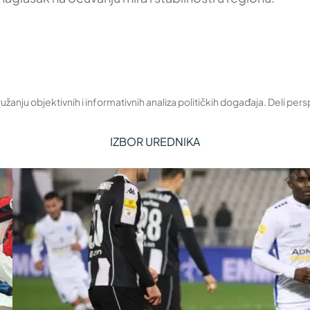
žanju objektivnih i informativnih analiza političkih događaja. Deli pers
IZBOR UREDNIKA