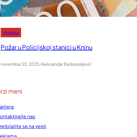
Hronika
Požar u Policijskoj stanici u Kninu
novembar 22, 2025
.
Aleksandar Radosavljević
rzi meni
arijera
ontaktirajte nas
retplatite se na vesti
eklama