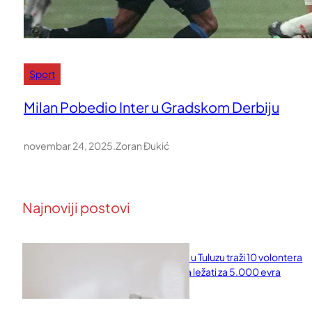
Sport
Milan Pobedio Inter u Gradskom Derbiju
novembar 24, 2025
.
Zoran Đukić
Najnoviji postovi
Naučni institut u Tuluzu traži 10 volontera
koji će 10 dana ležati za 5.000 evra
februar 11, 2026