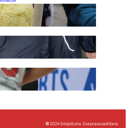
rednička politika
ravila korišćenja
©
2024 SrbijaSutra. Sva prava zadržana.