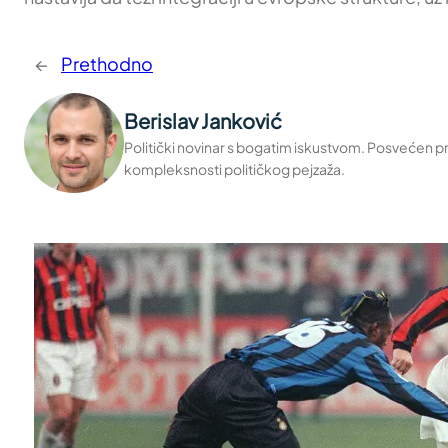
←
Prethodno
Berislav Janković
Politički novinar s bogatim iskustvom. Posvećen pru
kompleksnosti političkog pejzaža.