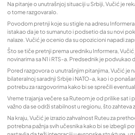
Na pitanje o unutrašnjoj situaciji u Srbiji, Vučić je 
o tome razgovaralo.
Povodom pretnji koje su stigle na adresu Informera, 
istakao da je to sumanuto i podsetio da su novi poku
nalaze. Vučić je ocenio da su opozicioni napadi z
Što se tiče pretnji prema uredniku Informera, Vučić j
novinarima sa N1 i RTS-a. Predsednik je podvukao da 
Pored razgovora o unutrašnjim pitanjima, Vučić je 
bilateralnoj saradnji Srbije i NATO-a, kao i o ponaš
potrebu za razgovorima kako bi se sprečili eventualn
Vreme trajanja večere sa Ruteom je od prilike sat i 
važno da se održi stabilnost u regionu, što zahteva z
Na kraju, Vučić je izrazio zahvalnost Ruteu za pretho
potrebna pažnja svih učesnika kako bi se izbegli pot
nastavlja da teži integraciji u evropske strukture, uz