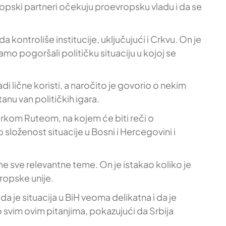
 evropski partneri očekuju proevropsku vladu i da se
kontroliše institucije, uključujući i Crkvu. On je
mo pogoršali političku situaciju u kojoj se
di lične koristi, a naročito je govorio o nekim
anu van političkih igara.
arkom Ruteom, na kojem će biti reči o
 složenost situacije u Bosni i Hercegovini i
ne sve relevantne teme. On je istakao koliko je
vropske unije.
da je situacija u BiH veoma delikatna i da je
o svim ovim pitanjima, pokazujući da Srbija