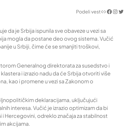
Link
Facebook
Instagram
Twitter
Podeli vest
e da je Srbija ispunila sve obaveze u vezi sa
bija mogla da postane deo ovog sistema. Vučić
ije u Srbiji, čime će se smanjiti troškovi,
ktorom Generalnog direktorata za susedstvo i
tera i izrazio nadu da će Srbija otvoriti više
ona, kao i promene u vezi sa Zakonom o
jnopolitičkim deklaracijama, uključujući
nih interesa. Vučić je izrazio optimizam da bi
 i Hercegovini, odreklo značaja za stabilnost
kim akcijama.