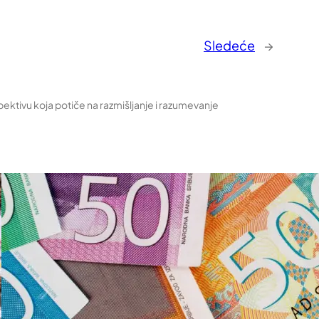
Sledeće
→
pektivu koja potiče na razmišljanje i razumevanje