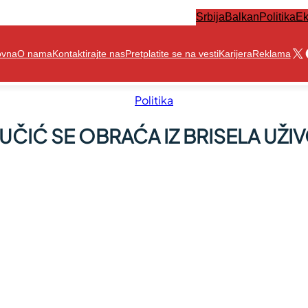
Srbija
Balkan
Politika
Ek
X
ovna
O nama
Kontaktirajte nas
Pretplatite se na vesti
Karijera
Reklama
Politika
UČIĆ SE OBRAĆA IZ BRISELA UŽI