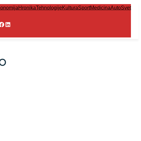
onomija
Hronika
Tehnologije
Kultura
Sport
Medicina
Auto
Svet
Facebook
LinkedIn
VO