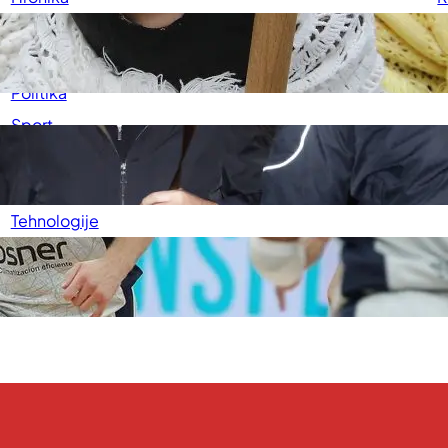
Kultura
U
Medicina
P
Politika
Sport
Srbija
Svet
Tehnologije