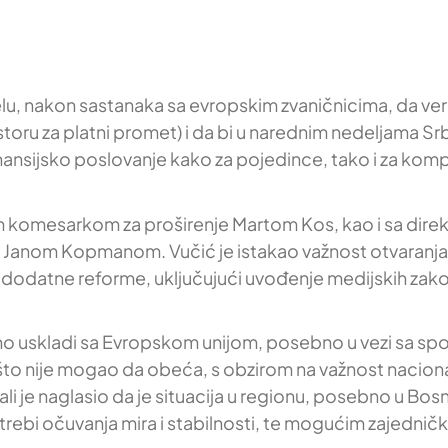
elu, nakon sastanaka sa evropskim zvaničnicima, da veruj
ru za platni promet) i da bi u narednim nedeljama Sr
nansijsko poslovanje kako za pojedince, tako i za kompan
 komesarkom za proširenje Martom Kos, kao i sa dire
anom Kopmanom. Vučić je istakao važnost otvaranja klas
i dodatne reforme, uključujući uvođenje medijskih zak
o uskladi sa Evropskom unijom, posebno u vezi sa spol
 što nije mogao da obeća, s obzirom na važnost nacional
 je naglasio da je situacija u regionu, posebno u Bosni
potrebi očuvanja mira i stabilnosti, te mogućim zajednič