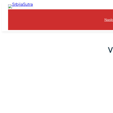
Skoči
na
sadržaj
Nasl
V