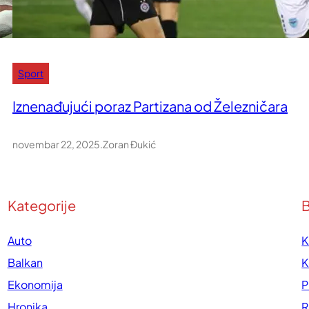
Sport
Iznenađujući poraz Partizana od Železničara
novembar 22, 2025
.
Zoran Đukić
Kategorije
B
Auto
K
Balkan
K
Ekonomija
P
Hronika
R